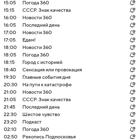
15:05
Погода 360
15:15
СССР. Знак качества
16:00
Новости 360
16:05
Последний день
17:00
Новости 360
17:05
Едем!
18:00
Новости 360
18:05
Погода 360
18:15
Город с историей
18:40
Сенсация или провокация
19:30
Главные события дня
20:30
На пути к катастрофе
21:00
Новости 360
21:05
СССР. Знак качества
21:45
Последний день
22:30
Шестое чувство
23:20
Подкаст
02:10
Погода 360
02:50
Рекопись Подмосковья