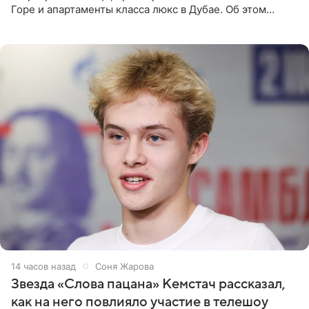
Горе и апартаменты класса люкс в Дубае. Об этом
сообщает Telegram-канал «Звездач» в рубрике «По
домам». По
14 часов назад
Соня Жарова
Звезда «Слова пацана» Кемстач рассказал,
как на него повлияло участие в телешоу