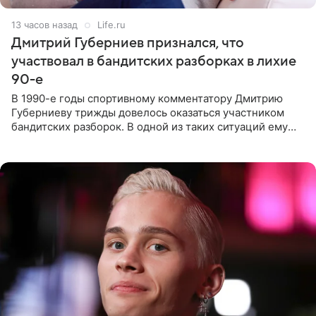
13 часов назад
Life.ru
Дмитрий Губерниев признался, что
участвовал в бандитских разборках в лихие
90-е
В 1990-е годы спортивному комментатору Дмитрию
Губерниеву трижды довелось оказаться участником
бандитских разборок. В одной из таких ситуаций ему
выдали тяжелый предмет и приказали вступить в драку,
однако он