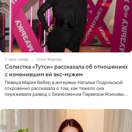
2 часа назад
Соня Жарова
Солистка «Тутси» рассказала об отношениях
с изменившим ей экс-мужем
Певица Мария Вебер в интервью Наталье Подольской
откровенно рассказала о том, как тяжело она
переживала развод с бизнесменом Парвизом Ясиновым.
Артистка призналась, что измена бывшего супруга стала
для нее