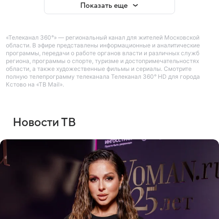
Показать еще
«Телеканал 360°» — региональный канал для жителей Московской
области. В эфире представлены информационные и аналитические
программы, передачи о работе органов власти и различных служб
региона, программы о спорте, туризме и достопримечательностях
области, а также художественные фильмы и сериалы. Смотрите
полную телепрограмму телеканала Телеканал 360° HD для города
Кстово на «ТВ Mail».
Новости ТВ