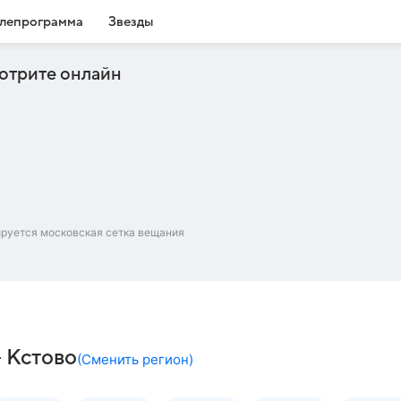
лепрограмма
Звезды
отрите онлайн
ируется московская сетка вещания
 Кстово
(
Сменить регион
)