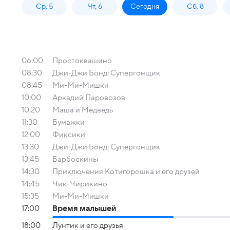
Ср, 5
Чт, 6
Сегодня
Сб, 8
06:00
Простоквашино
08:30
Джи-Джи Бонд: Супергонщик
08:45
Ми-Ми-Мишки
10:00
Аркадий Паровозов
10:20
Маша и Медведь
11:30
Бумажки
12:00
Фиксики
13:30
Джи-Джи Бонд: Супергонщик
13:45
Барбоскины
14:30
Приключения Котигорошка и его друзей
14:45
Чик-Чирикино
15:35
Ми-Ми-Мишки
17:00
Время малышей
18:00
Лунтик и его друзья