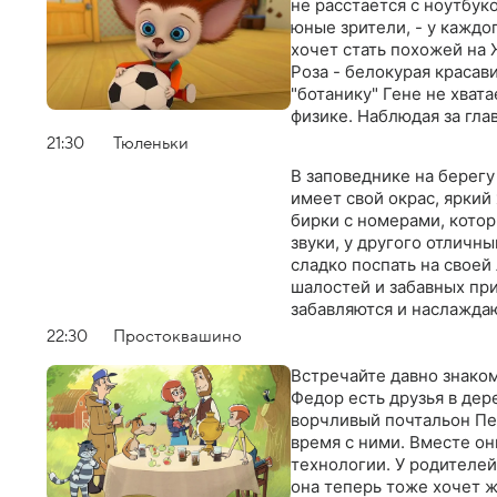
не расстается с ноутбуко
юные зрители, - у каждо
хочет стать похожей на 
Роза - белокурая красав
"ботанику" Гене не хват
физике. Наблюдая за гла
общения со сверстникам
21:30
Тюленьки
вопросы
В заповеднике на берег
имеет свой окрас, яркий
бирки с номерами, кото
звуки, у другого отличны
сладко поспать на свое
шалостей и забавных пр
забавляются и наслажда
22:30
Простоквашино
Встречайте давно знаком
Федор есть друзья в дер
ворчливый почтальон Пе
время с ними. Вместе о
технологии. У родителей
она теперь тоже хочет 