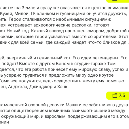
ляется на Земле и сразу же оказывается в центре внимания
 Кузей, Милой, Пчеленком и гусеницами он учится дружить,
лить. Герои сталкиваются с необычными ситуациями:
ея, устраивают археологические раскопки, готовят
ют Новый год. Каждый эпизод наполнен юмором, добротой 
ками, которые герои усваивают вместе со зрителями. Этот
дник для всей семьи, где каждый найдет что-то близкое для
ей, энергичный и гениальный кот. Его идеи легендарны. Его
 пойдет! Вместе с другом Беном в студии-гараже Том
деется, что эта работа принесет ему мировую славу, успех и
ь усердно трудиться и предложить миру одно крутое
Тома все получится, ведь осуществить мечту ему помогают
Бен, Анджела, Джинджер и Хэнк
7.5
х маленькой озорной девочки Маши и ее заботливого друга
ляется олицетворением комичных взаимоотношений между
 окружающий мир, и взрослым, поддерживающим его в это
ении