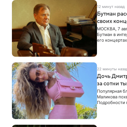
12 минут назад
Бутман рас
своих конц
МОСКВА, 7 ав
Бутман в инте
его концертах
протестующих
22 минуты наза
Дочь Дмит
за сотни т
Популярная б
Маликова похв
Подробности 
обратили вни