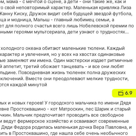
м, мама - с мечтой о сцене, а дети - они такие же, как и
го свой неповторимый характер. Маленькая кривляка Лиза
Жанну Киску, Дружок видит себя будущей звездой футбола,
ица и модница, Малыш - главный любимец семьи, а
ает для полного счастья всего лишь Нобелевской премии по
вными героями мультсериала, дети узнают о трудностях
и и взрослыми, научатся с юмором решать конфликтные
у холодного океана обитают маленькие тюлени. Каждый
 характер и увлечения, но у всех на хвостах одинаковые
рые заменяют им имена. Один мастерски издает ритмичные
й аппетит, третий обожает танцевать - и все они любят
й льдине. Повседневная жизнь тюленек полна дружеских
иключений. Вместе они преодолевают мелкие трудности,
ются каждой минутой
6.9
ых и новых героев! У городского мальчика по имени Дядя
евне Простоквашино - кот Матроскин, пес Шарик и старый
чкин. Мальчик предпочитает проводить все свободное
ни ведут фермерское хозяйство и осваивают современные
 Дяди Федора родилась маленькая дочка Вера Павловна, и
жить в Простоквашино, где нашла себе очень необычного