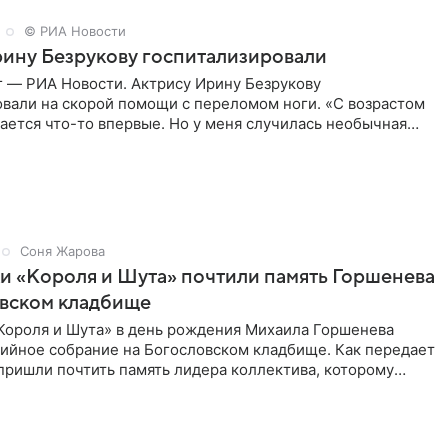
© РИА Новости
ину Безрукову госпитализировали
г — РИА Новости. Актрису Ирину Безрукову
овали на скорой помощи с переломом ноги. «С возрастом
ается что-то впервые. Но у меня случилась необычная
первые в
Соня Жарова
и «Короля и Шута» почтили память Горшенева
овском кладбище
Короля и Шута» в день рождения Михаила Горшенева
хийное собрание на Богословском кладбище. Как передает
 пришли почтить память лидера коллектива, которому
о бы