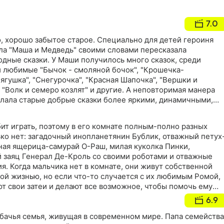
7.0
но, хорошо забытое старое. Специально для детей героиня
ла "Маша и Медведь" своими словами пересказала
дные сказки. У Маши получилось много сказок, среди
и любимые "Бычок - смоляной бочок", "Крошечка-
ягушка", "Снегурочка", "Красная Шапочка", "Вершки и
, "Волк и семеро козлят" и другие. А неповторимая манера
лала старые добрые сказки более яркими, динамичными,
нающимися
ит играть, поэтому в его комнате полным-полно разных
ько нет: загадочный инопланетянин Бублик, отважный петух
ная ящерица-самурай О-Раш, милая куколка Пинки,
заяц Генерал Де-Кроль со своими роботами и отважные
я. Когда мальчика нет в комнате, они живут собственной
ой жизнью, но если что-то случается с их любимым Ромой,
т свои затеи и делают все возможное, чтобы помочь ему
стями
6.9
обачья семья, живущая в современном мире. Папа семейства