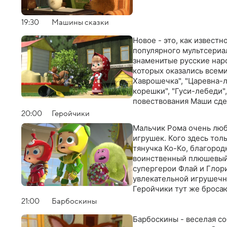
19:30
Машины сказки
Новое - это, как извест
популярного мультсериа
знаменитые русские наро
которых оказались всем
Хаврошечка", "Царевна-л
корешки", "Гуси-лебеди"
повествования Маши сде
остроумными и запоми
20:00
Геройчики
Мальчик Рома очень люб
игрушек. Кого здесь тол
тянучка Ко-Ко, благород
воинственный плюшевый 
супергерои Флай и Глори
увлекательной игрушечн
Геройчики тут же бросаю
справиться с неприятно
21:00
Барбоскины
Барбоскины - веселая с