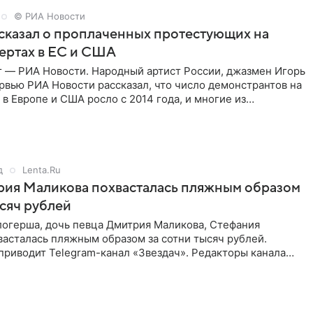
© РИА Новости
сказал о проплаченных протестующих на
ертах в ЕС и США
г — РИА Новости. Народный артист России, джазмен Игорь
рвью РИА Новости рассказал, что число демонстрантов на
 в Европе и США росло с 2014 года, и многие из
,
д
Lenta.Ru
рия Маликова похвасталась пляжным образом
ысяч рублей
логерша, дочь певца Дмитрия Маликова, Стефания
асталась пляжным образом за сотни тысяч рублей.
приводит Telegram-канал «Звездач». Редакторы канала
мание на