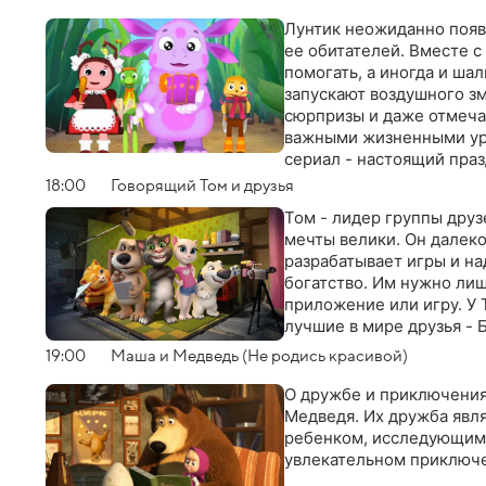
Лунтик неожиданно появ
ее обитателей. Вместе с
помогать, а иногда и ша
запускают воздушного зм
сюрпризы и даже отмеча
важными жизненными уро
сериал - настоящий праз
себя
18:00
Говорящий Том и друзья
Том - лидер группы друз
мечты велики. Он далеко
разрабатывает игры и на
богатство. Им нужно лиш
приложение или игру. У 
лучшие в мире друзья - 
19:00
Маша и Медведь (Не родись красивой)
О дружбе и приключения
Медведя. Их дружба яв
ребенком, исследующим
увлекательном приключ