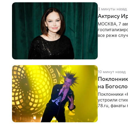
3 минуты назад
Актрису Ир
МОСКВА, 7 ав
госпитализир
все реже случ
“премьера”. В
10 минут назад
Поклонник
на Богосл
Поклонники «
устроили сти
78.ru, фанаты
сегодня могл