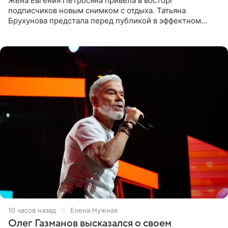
Жена Евгения Петросяна привела в восторг
подписчиков новым снимком с отдыха. Татьяна
Брухунова предстала перед публикой в эффектном
черно-сиреневом монокини, позируя прямо в бассейне.
«Ох, как сочно», «Татьяна,
10 часов назад
Елена Нужная
Олег Газманов высказался о своем