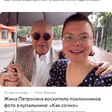
деталями личной встречи с герцогиней Сассекской,
пишет PageSix. По
10 часов назад
Соня Жарова
Жена Петросяна восхитила поклонников
фото в купальнике: «Как сочно»