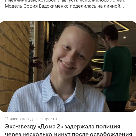
Модель София Евдокименко поделилась на личной
странице в социальной сети фотографией знаменитой
бабушки. На снимке
11 часов назад
super.ru
Экс‑звезду «Дома 2» задержала полиция
через несколько минут после освобождения