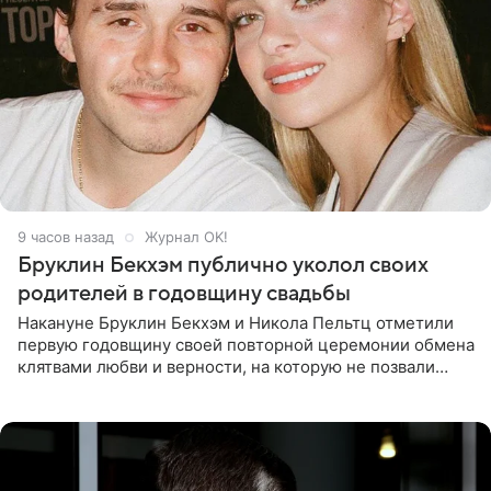
9 часов назад
Журнал OK!
Бруклин Бекхэм публично уколол своих
родителей в годовщину свадьбы
Накануне Бруклин Бекхэм и Никола Пельтц отметили
первую годовщину своей повторной церемонии обмена
клятвами любви и верности, на которую не позвали
никого из клана Бекхэм. По словам инсайдеров, пара
считает это