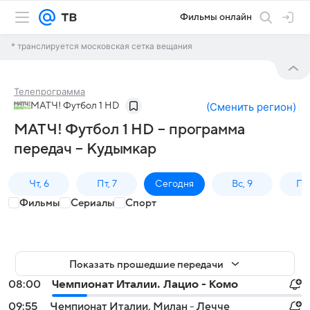
Фильмы онлайн
* транслируется московская сетка вещания
Телепрограмма
МАТЧ! Футбол 1 HD
(
Сменить регион
)
МАТЧ! Футбол 1 HD – программа
передач – Кудымкар
Чт, 6
Пт, 7
Сегодня
Вс, 9
Пн,
Фильмы
Сериалы
Спорт
Показать прошедшие передачи
08:00
Чемпионат Италии. Лацио - Комо
09:55
Чемпионат Италии. Милан - Лечче