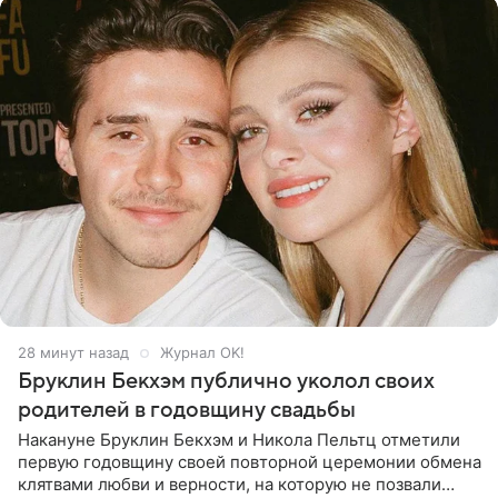
28 минут назад
Журнал OK!
Бруклин Бекхэм публично уколол своих
родителей в годовщину свадьбы
Накануне Бруклин Бекхэм и Никола Пельтц отметили
первую годовщину своей повторной церемонии обмена
клятвами любви и верности, на которую не позвали