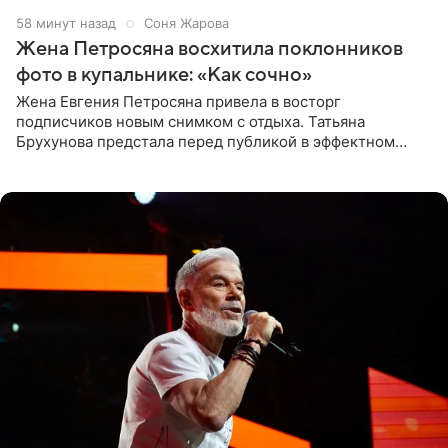
58 минут назад
Соня Жарова
Жена Петросяна восхитила поклонников
фото в купальнике: «Как сочно»
Жена Евгения Петросяна привела в восторг
подписчиков новым снимком с отдыха. Татьяна
Брухунова предстала перед публикой в эффектном
черно-сиреневом монокини, позируя прямо в бассейне.
«Ох, как сочно», «Татьяна,