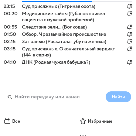
23:15
Суд присяжных (Тигриная охота)
00:20
Медицинские тайны (Губанов привел
пациента с мужской проблемой)
00:55
Следствие вели... (Волкодав)
01:50
Обзор. Чрезвычайное происшествие
02:15
За гранью (Раскатала губу на жениха)
03:15
Суд присяжных. Окончательный вердикт
(144-я серия)
04:10
ДНК (Родная чужая бабушка?)
Найти
Все
Избранные