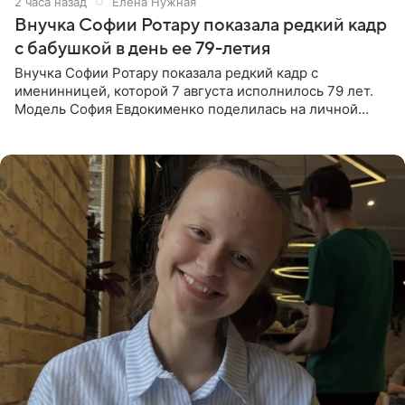
2 часа назад
Елена Нужная
Внучка Софии Ротару показала редкий кадр
с бабушкой в день ее 79-летия
Внучка Софии Ротару показала редкий кадр с
именинницей, которой 7 августа исполнилось 79 лет.
Модель София Евдокименко поделилась на личной
странице в социальной сети фотографией знаменитой
бабушки. На снимке