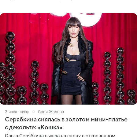
знаменитость предстала перед поклонниками в ярком
розовом купальнике с
2 часа назад
Соня Жарова
Серябкина снялась в золотом мини-платье
с декольте: «Кошка»
Ольга Серябкина вышла на сцену в откровенном