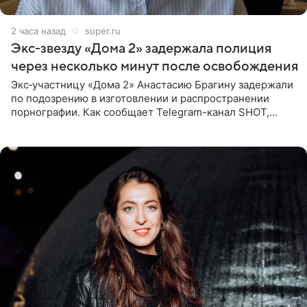
2 часа назад
super.ru
Экс‑звезду «Дома 2» задержала полиция
через несколько минут после освобождения
Экс‑участницу «Дома 2» Анастасию Брагину задержали
по подозрению в изготовлении и распространении
порнографии. Как сообщает Telegram-канал SHOT,
девушка может оказаться в СИЗО. Следствие
ходатайствует об