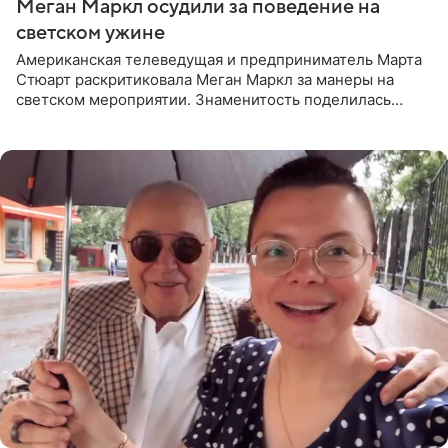
Меган Маркл осудили за поведение на
светском ужине
Американская телеведущая и предприниматель Марта
Стюарт раскритиковала Меган Маркл за манеры на
светском мероприятии. Знаменитость поделилась
деталями личной встречи с герцогиней Сассекской,
пишет PageSix. По