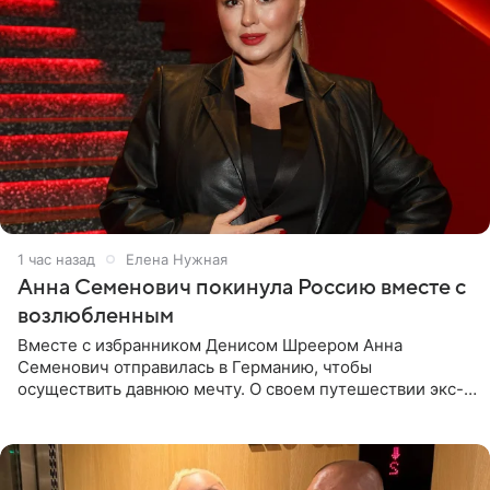
1 час назад
Елена Нужная
Анна Семенович покинула Россию вместе с
возлюбленным
Вместе с избранником Денисом Шреером Анна
Семенович отправилась в Германию, чтобы
осуществить давнюю мечту. О своем путешествии экс-
солистка «Блестящих» рассказала поклонникам на
личной странице в социальной