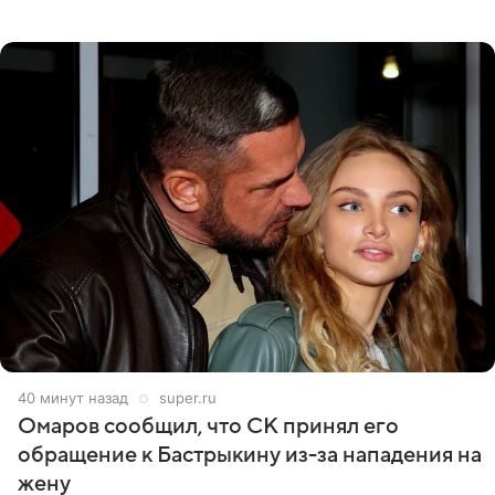
никого из клана Бекхэм. По словам инсайдеров, пара
считает это
40 минут назад
super.ru
Омаров сообщил, что СК принял его
обращение к Бастрыкину из-за нападения на
жену