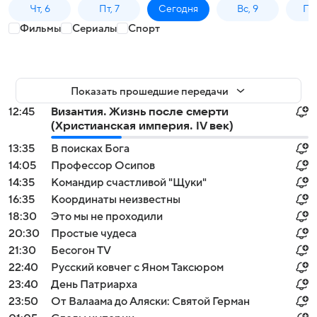
Чт, 6
Пт, 7
Сегодня
Вс, 9
Пн,
Фильмы
Сериалы
Спорт
Показать прошедшие передачи
12:45
Византия. Жизнь после смерти
(Христианская империя. IV век)
13:35
В поисках Бога
14:05
Профессор Осипов
14:35
Командир счастливой "Щуки"
16:35
Координаты неизвестны
18:30
Это мы не проходили
20:30
Простые чудеса
21:30
Бесогон TV
22:40
Русский ковчег с Яном Таксюром
23:40
День Патриарха
23:50
От Валаама до Аляски: Святой Герман