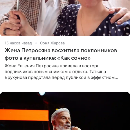
15 часов назад
Соня Жарова
Жена Петросяна восхитила поклонников
фото в купальнике: «Как сочно»
Жена Евгения Петросяна привела в восторг
подписчиков новым снимком с отдыха. Татьяна
Брухунова предстала перед публикой в эффектном
черно-сиреневом монокини, позируя прямо в бассейне.
«Ох, как сочно», «Татьяна,