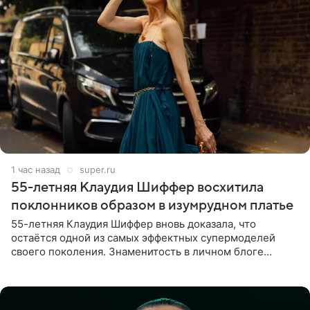
1 час назад
super.ru
55-летняя Клаудия Шиффер восхитила
поклонников образом в изумрудном платье
55-летняя Клаудия Шиффер вновь доказала, что
остаётся одной из самых эффектных супермоделей
своего поколения. Знаменитость в личном блоге
поделилась фотографиями с недавней свадьбы, где
появилась в роли гостьи,