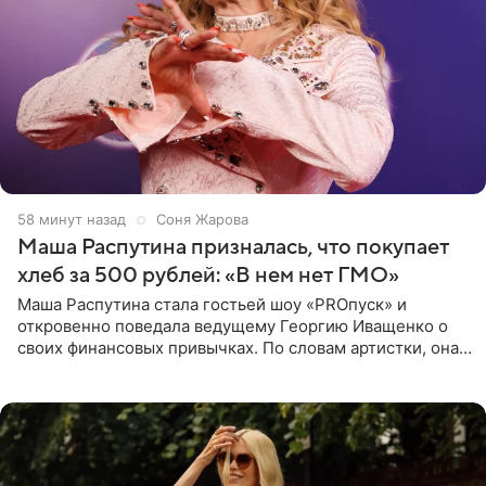
58 минут назад
Соня Жарова
Маша Распутина призналась, что покупает
хлеб за 500 рублей: «В нем нет ГМО»
Маша Распутина стала гостьей шоу «PROпуск» и
откровенно поведала ведущему Георгию Иващенко о
своих финансовых привычках. По словам артистки, она
давно перестала следить за тратами и может позволить
себе жить,