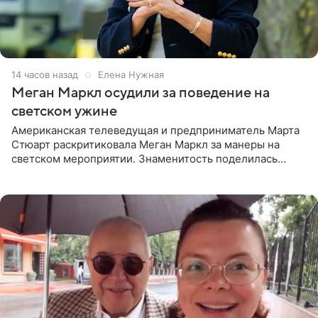
14 часов назад
Елена Нужная
Меган Маркл осудили за поведение на
светском ужине
Американская телеведущая и предприниматель Марта
Стюарт раскритиковала Меган Маркл за манеры на
светском мероприятии. Знаменитость поделилась
деталями личной встречи с герцогиней Сассекской,
пишет PageSix. По