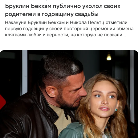
Бруклин Бекхэм публично уколол своих
родителей в годовщину свадьбы
Накануне Бруклин Бекхэм и Никола Пельтц отметили
первую годовщину своей повторной церемонии обмена
клятвами любви и верности, на которую не позвали
никого из клана Бекхэм. По словам инсайдеров, пара
считает это