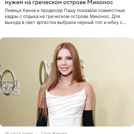
мужем на греческом острове Миконос
Певица Ханна и продюсер Пашу показали совместные
кадры с отдыха на греческом острове Миконос. Для
выхода в свет артистка выбрала черный топ и юбку с
высоким разрезом. Дополнили образ босоножки в тон,
серьги с
16 часов назад
Соня Жарова