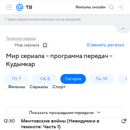
Фильмы онлайн
* транслируется московская сетка вещания
Телепрограмма
(
Сменить регион
)
Мир сериала
Мир сериала – программа передач –
Кудымкар
Пт, 7
Сб, 8
Сегодня
Пн, 10
Вт,
Фильмы
Сериалы
Спорт
Показать прошедшие передачи
12:30
Ментовские войны (Невидимки в
темноте: Часть 1)