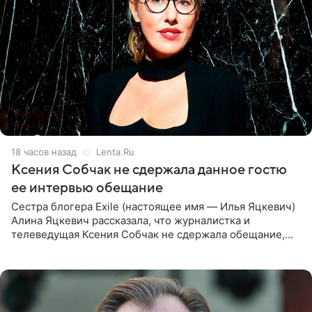
18 часов назад
Lenta.Ru
Ксения Собчак не сдержала данное гостю
ее интервью обещание
Сестра блогера Exile (настоящее имя — Илья Яцкевич)
Алина Яцкевич рассказала, что журналистка и
телеведущая Ксения Собчак не сдержала обещание,
которое дала ему во время интервью с ним. Об этом она
заявила в