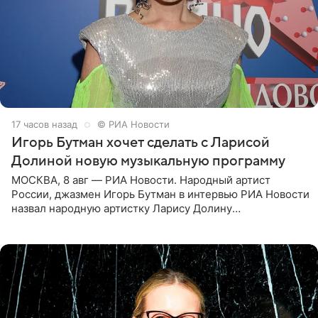
17 часов назад
© РИА Новости
Игорь Бутман хочет сделать с Ларисой
Долиной новую музыкальную программу
МОСКВА, 8 авг — РИА Новости. Народный артист
России, джазмен Игорь Бутман в интервью РИА Новости
назвал народную артистку Ларису Долину
великолепной певицей и рассказал о желании сделать с
ней новую совместную