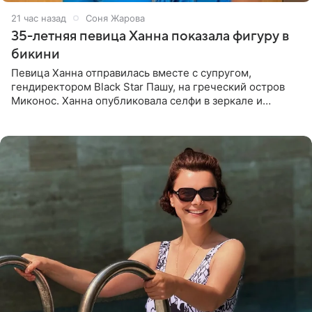
21 час назад
Соня Жарова
35-летняя певица Ханна показала фигуру в
бикини
Певица Ханна отправилась вместе с супругом,
гендиректором Black Star Пашу, на греческий остров
Миконос. Ханна опубликовала селфи в зеркале и
призналась, что сейчас особенно довольна собой. По
словам певицы, она