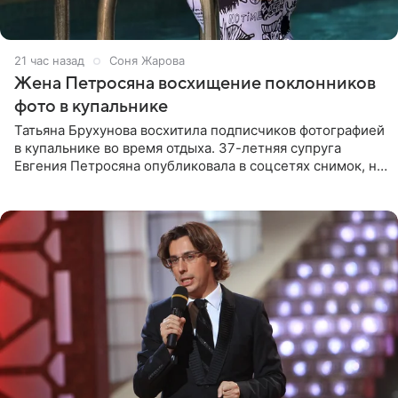
21 час назад
Соня Жарова
Жена Петросяна восхищение поклонников
фото в купальнике
Татьяна Брухунова восхитила подписчиков фотографией
в купальнике во время отдыха. 37-летняя супруга
Евгения Петросяна опубликовала в соцсетях снимок, на
котором позирует у бассейна в белоснежном монокини
с