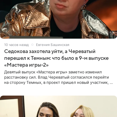
10 часов назад
Евгения Башинская
Седокова захотела уйти, а Череватый
перешел к Темным: что было в 9-м выпуске
«Мастера игры-2»
Девятый выпуск «Мастера игры» заметно изменил
расстановку сил. Влад Череватый согласился перейти
на сторону Темных, в проект пришел новый участник, а
Курбан Омаров и Анна Седокова оказались под таким
давлением.