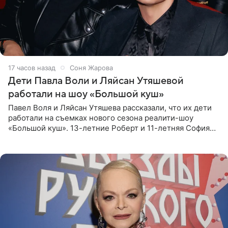
17 часов назад
Соня Жарова
Дети Павла Воли и Ляйсан Утяшевой
работали на шоу «Большой куш»
Павел Воля и Ляйсан Утяшева рассказали, что их дети
работали на съемках нового сезона реалити-шоу
«Большой куш». 13-летние Роберт и 11-летняя София
отправились вместе с родителями в Таиланд и успели
поработать