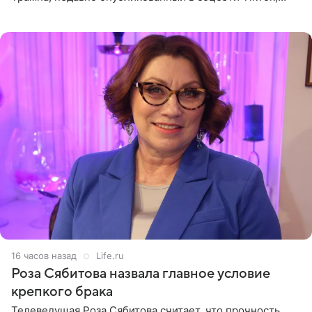
остался без звуковой дорожки в виде песни August
(«Август») американской
16 часов назад
Life.ru
Роза Сябитова назвала главное условие
крепкого брака
Телеведущая Роза Сябитова считает, что прочность