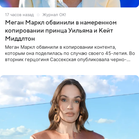
17 часов назад
Журнал OK!
Меган Маркл обвинили в намеренном
копировании принца Уильяма и Кейт
Миддлтон
Меган Маркл обвинили в копировании контента,
которым она поделилась по случаю своего 45-летия. Во
вторник герцогиня Сассекская опубликовала черно-
белую фотографию, на которой она прыгает в бассейн с
воздушными