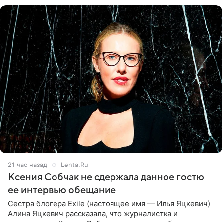
ней новую совместную
21 час назад
Lenta.Ru
Ксения Собчак не сдержала данное гостю
ее интервью обещание
Сестра блогера Exile (настоящее имя — Илья Яцкевич)
Алина Яцкевич рассказала, что журналистка и