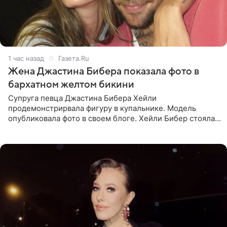
1 час назад
Газета.Ru
Жена Джастина Бибера показала фото в
бархатном желтом бикини
Супруга певца Джастина Бибера Хейли
продемонстрирвала фигуру в купальнике. Модель
опубликовала фото в своем блоге. Хейли Бибер стояла
перед зеркалом в желтом крошечном бархатном
бикини, которое дополнила