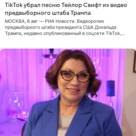
TikTok убрал песню Тейлор Свифт из видео
предвыборного штаба Трампа
МОСКВА, 8 авг — РИА Новости. Видеоролик
предвыборного штаба президента США Дональда
Трампа, недавно опубликованный в соцсети TikTok,
остался без звуковой дорожки в виде песни August
(«Август») американской