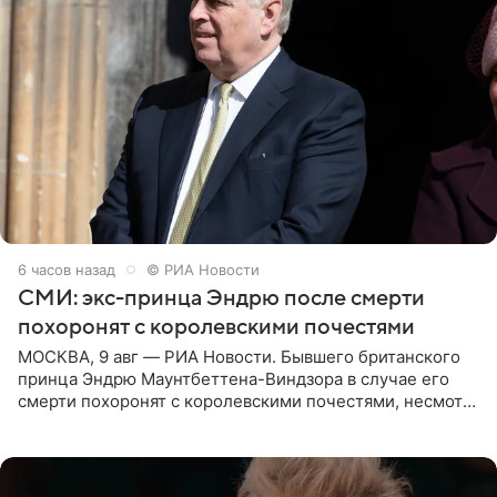
6 часов назад
© РИА Новости
СМИ: экс-принца Эндрю после смерти
похоронят с королевскими почестями
МОСКВА, 9 авг — РИА Новости. Бывшего британского
принца Эндрю Маунтбеттена-Виндзора в случае его
смерти похоронят с королевскими почестями, несмотря
на лишение всех титулов, сообщает Daily Mail со
ссылкой на