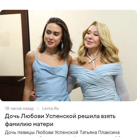
Курбан Омаров и Анна Седокова оказались под таким
давлением.
18 часов назад
Lenta.Ru
Дочь Любови Успенской решила взять
фамилию матери
Дочь певицы Любови Успенской Татьяна Плаксина