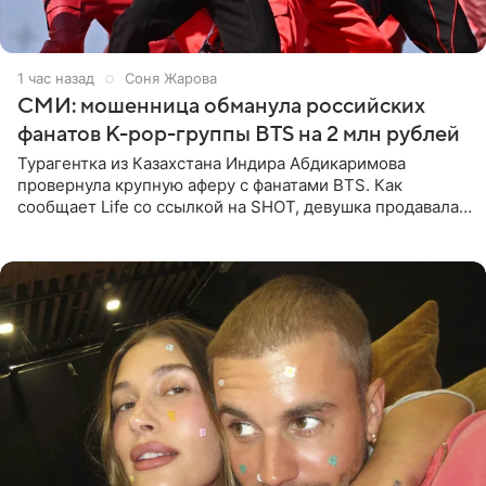
1 час назад
Соня Жарова
СМИ: мошенница обманула российских
фанатов K-pop-группы BTS на 2 млн рублей
Турагентка из Казахстана Индира Абдикаримова
провернула крупную аферу с фанатами BTS. Как
сообщает Life со ссылкой на SHOT, девушка продавала
поддельные туры на концерт группы в Пусане. По
данным издания,