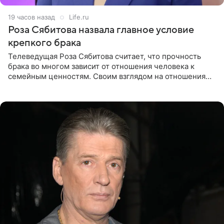
19 часов назад
Life.ru
Роза Сябитова назвала главное условие
крепкого брака
Телеведущая Роза Сябитова считает, что прочность
брака во многом зависит от отношения человека к
семейным ценностям. Своим взглядом на отношения
телеведущая поделилась с корреспондентом Пятого
канала на