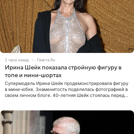
2 часа назад
Газета.Ru
Ирина Шейк показала стройную фигуру в
топе и мини-шортах
Супермодель Ирина Шейк продемонстрировала фигуру
в мини-юбке. Знаменитость поделилась фотографией в
своем личном блоге. 40-летняя Шейк стоялась перед
зеркалом в черном топе с кружевом, который
дополнила