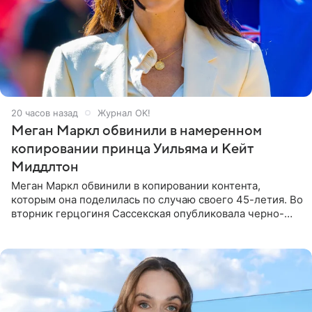
20 часов назад
Журнал OK!
Меган Маркл обвинили в намеренном
копировании принца Уильяма и Кейт
Миддлтон
Меган Маркл обвинили в копировании контента,
которым она поделилась по случаю своего 45-летия. Во
вторник герцогиня Сассекская опубликовала черно-
белую фотографию, на которой она прыгает в бассейн с
воздушными