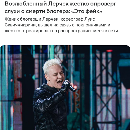
Возлюбленный Лерчек жестко опроверг
слухи о смерти блогера: «Это фейк»
Жених блогерши Лерчек, хореограф Луис
Сквиччиарини, вышел на связь с поклонниками и
жестко отреагировал на распространившиеся в сети
слухи о смерти Валерии Чекалиной. «Это фейк! Я в
шоке, что такие люди