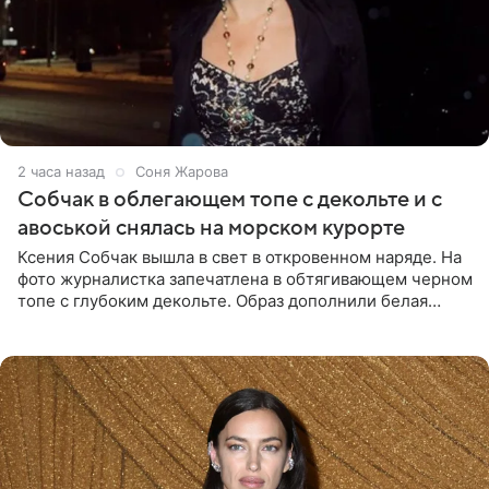
2 часа назад
Соня Жарова
Собчак в облегающем топе с декольте и с
авоськой снялась на морском курорте
Ксения Собчак вышла в свет в откровенном наряде. На
фото журналистка запечатлена в обтягивающем черном
топе с глубоким декольте. Образ дополнили белая
юбка-миди, вьетнамки на платформе и соломенная
шляпа.