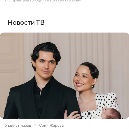
НТВ Право для города Кумертау на «ТВ Mail».
Новости ТВ
5 минут назад
Соня Жарова