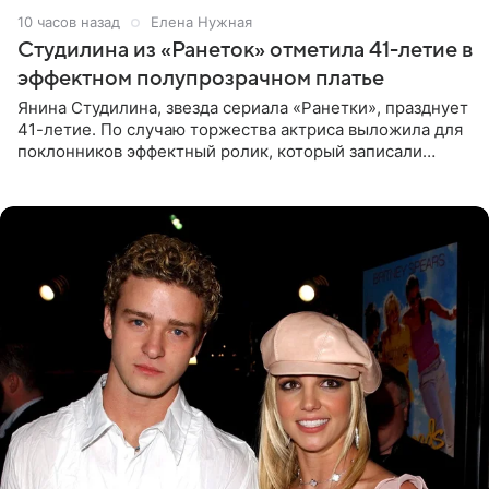
10 часов назад
Елена Нужная
Студилина из «Ранеток» отметила 41-летие в
эффектном полупрозрачном платье
Янина Студилина, звезда сериала «Ранетки», празднует
41-летие. По случаю торжества актриса выложила для
поклонников эффектный ролик, который записали
прошлой ночью. В кадре артистка предстала в
вечернем