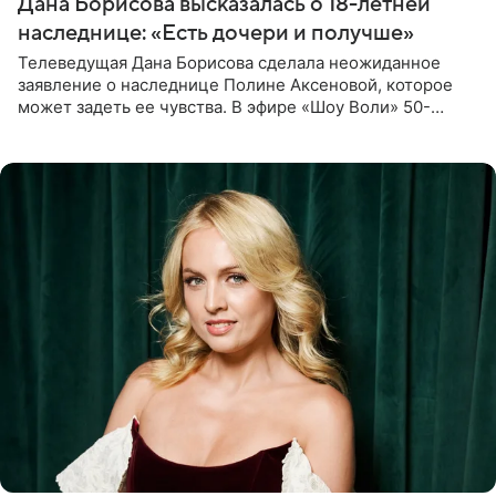
Дана Борисова высказалась о 18-летней
наследнице: «Есть дочери и получше»
Телеведущая Дана Борисова сделала неожиданное
заявление о наследнице Полине Аксеновой, которое
может задеть ее чувства. В эфире «Шоу Воли» 50-
летняя знаменитость откровенно призналась, что не
считает свою дочь