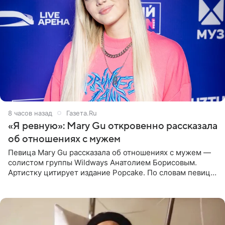
8 часов назад
Газета.Ru
«Я ревную»: Mary Gu откровенно рассказала
об отношениях с мужем
Певица Mary Gu рассказала об отношениях с мужем —
солистом группы Wildways Анатолием Борисовым.
Артистку цитирует издание Popcake. По словам певицы,
залог любви — это принять недостатки другого
человека. Также