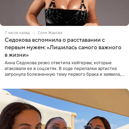
7 часов назад
Соня Жарова
Седокова вспомнила о расставании с
первым мужем: «Лишилась самого важного
в жизни»
Анна Седокова резко ответила хейтерам, которые
атаковали ее в соцсетях. В ходе перепалки артистка
затронула болезненную тему первого брака и заявила,
что чужие судьбы — не ее зона ответственности. От
Валентина