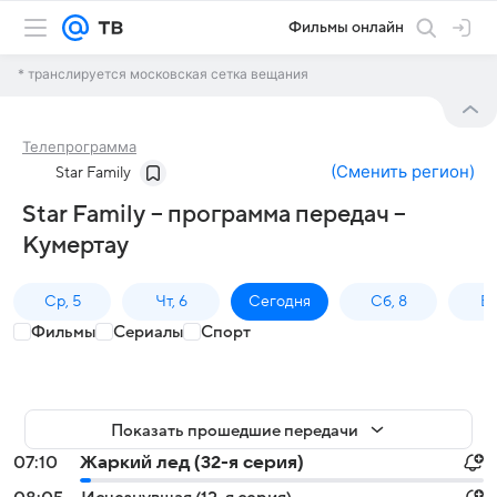
Фильмы онлайн
* транслируется московская сетка вещания
Телепрограмма
(
Сменить регион
)
Star Family
Star Family – программа передач –
Кумертау
Ср, 5
Чт, 6
Сегодня
Сб, 8
Вс
Фильмы
Сериалы
Спорт
Показать прошедшие передачи
07:10
Жаркий лед (32-я серия)