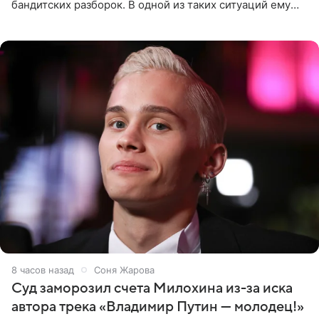
бандитских разборок. В одной из таких ситуаций ему
выдали тяжелый предмет и приказали вступить в драку,
однако он
8 часов назад
Соня Жарова
Суд заморозил счета Милохина из-за иска
автора трека «Владимир Путин — молодец!»