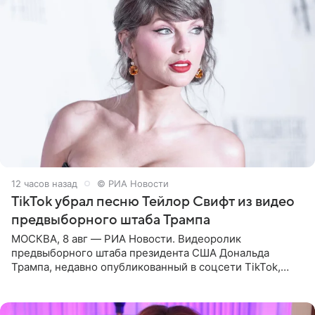
12 часов назад
© РИА Новости
TikTok убрал песню Тейлор Свифт из видео
предвыборного штаба Трампа
МОСКВА, 8 авг — РИА Новости. Видеоролик
предвыборного штаба президента США Дональда
Трампа, недавно опубликованный в соцсети TikTok,
остался без звуковой дорожки в виде песни August
(«Август») американской