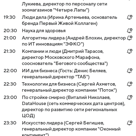
Лукиева, директор по персоналу сети
зоомагазинов "Четыре Лапы")
19:30
Люди дела (Ирина Артемьева, основатель
бренда Первый Живой Коллаген)
20:30
Наука для здоровья
21:00
Алгоритмы лидера (Андрей Блохин, директор
по ИТ инновациям "ЭФКО")
21:30
Компании и люди (Дмитрий Тарасов,
директор Московского Марафона,
сооснователь "Бегового сообщества")
22:00
ИИ для бизнеса (Гость: Денис Беляев,
генеральный директор "ТАБ")
22:30
Технологии для бизнеса (Сергей Ахметов,
генеральный директор компании "Поток")
23:00
По стройке смирно (Виталий Николаев,
DataHouse (сеть коммерческих дата центров),
директор по развитию сети региональных
ЦОД)
23:30
Искусство лидера (Сергей Бегишев,
генеральный директор компании "Оконный
континент")