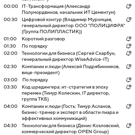
00:00
IT-Трансформация (Александр
Полумордвинов, начальник ИТ Цементум)
00:30
Цифровой контур (Владимир Муромцев,
генеральный директор ООО "ПОЛИЦИФРА"
(Группа ПОЛИПЛАСТИК))
01:00
Короткий разговор
01:30
По порядку
02:00
Технологии для бизнеса (Сергей Скарбун,
генеральный директор WiseAdvice-IT)
02:30
Компании и люди (Алексей Подрябинников,
вице-президент)
03:00
По порядку
03:30
Код шредингера: ит-стратегия в эпоху
перемен (Тимур Колескин, IT директор,
группа ТКБ)
04:00
Компании и люди (Гость: Тимур Асланов,
бизнес-тренер и эксперт в области пиара и
эффективных коммуникаций)
04:30
Технологии для бизнеса (Денис Козловский,
коммерческий директор OPEN Group)