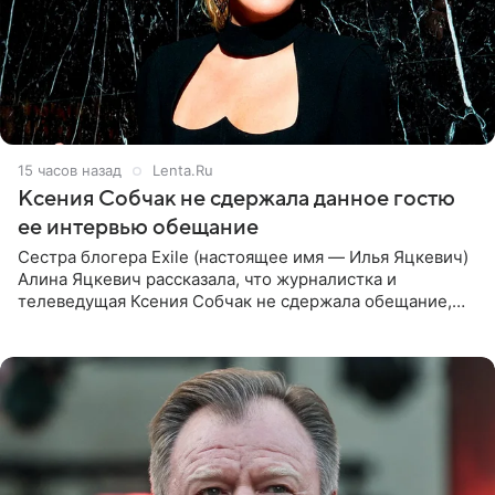
15 часов назад
Lenta.Ru
Ксения Собчак не сдержала данное гостю
ее интервью обещание
Сестра блогера Exile (настоящее имя — Илья Яцкевич)
Алина Яцкевич рассказала, что журналистка и
телеведущая Ксения Собчак не сдержала обещание,
которое дала ему во время интервью с ним. Об этом она
заявила в