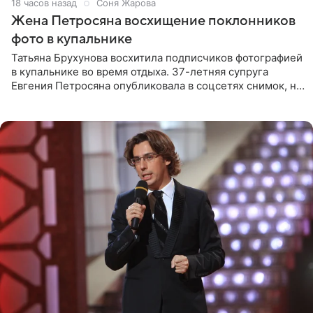
18 часов назад
Соня Жарова
Жена Петросяна восхищение поклонников
фото в купальнике
Татьяна Брухунова восхитила подписчиков фотографией
в купальнике во время отдыха. 37-летняя супруга
Евгения Петросяна опубликовала в соцсетях снимок, на
котором позирует у бассейна в белоснежном монокини
с