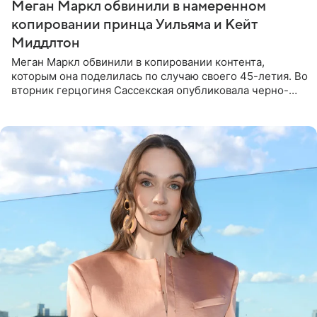
Меган Маркл обвинили в намеренном
копировании принца Уильяма и Кейт
Миддлтон
Меган Маркл обвинили в копировании контента,
которым она поделилась по случаю своего 45-летия. Во
вторник герцогиня Сассекская опубликовала черно-
белую фотографию, на которой она прыгает в бассейн с
воздушными