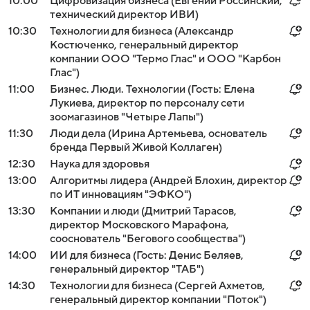
10:00
Цифровизация бизнеса (Евгений Россинский,
технический директор ИВИ)
10:30
Технологии для бизнеса (Александр
Костюченко, генеральный директор
компании ООО "Термо Глас" и ООО "Карбон
Глас")
11:00
Бизнес. Люди. Технологии (Гость: Елена
Лукиева, директор по персоналу сети
зоомагазинов "Четыре Лапы")
11:30
Люди дела (Ирина Артемьева, основатель
бренда Первый Живой Коллаген)
12:30
Наука для здоровья
13:00
Алгоритмы лидера (Андрей Блохин, директор
по ИТ инновациям "ЭФКО")
13:30
Компании и люди (Дмитрий Тарасов,
директор Московского Марафона,
сооснователь "Бегового сообщества")
14:00
ИИ для бизнеса (Гость: Денис Беляев,
генеральный директор "ТАБ")
14:30
Технологии для бизнеса (Сергей Ахметов,
генеральный директор компании "Поток")