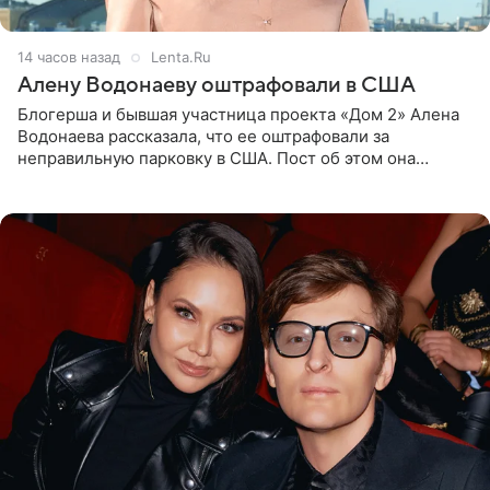
14 часов назад
Lenta.Ru
Алену Водонаеву оштрафовали в США
Блогерша и бывшая участница проекта «Дом 2» Алена
Водонаева рассказала, что ее оштрафовали за
неправильную парковку в США. Пост об этом она
опубликовала в своем Telegram-канале. Она заявила,
что во время отдыха