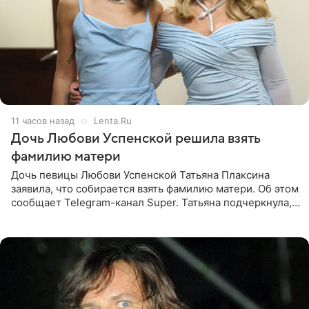
11 часов назад
Lenta.Ru
Дочь Любови Успенской решила взять
фамилию матери
Дочь певицы Любови Успенской Татьяна Плаксина
заявила, что собирается взять фамилию матери. Об этом
сообщает Telegram-канал Super. Татьяна подчеркнула,
что приняла решение о смене фамилии, поскольку
именно от