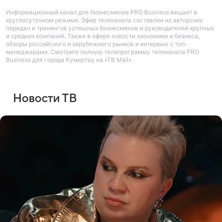
Информационный канал для бизнесменов PRO Business вещает в
круглосуточном режиме. Эфир телеканала составлен из авторских
передач и тренингов успешных бизнесменов и руководителей крупных
и средних компаний. Также в эфире новости экономики и бизнеса,
обзоры российского и зарубежного рынков и интервью с топ-
менеджерами. Смотрите полную телепрограмму телеканала PRO
Business для города Кумертау на «ТВ Mail».
Новости ТВ