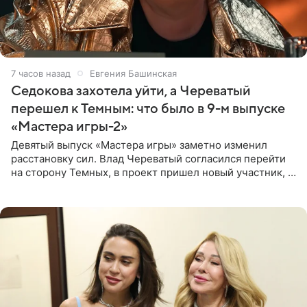
7 часов назад
Евгения Башинская
Седокова захотела уйти, а Череватый
перешел к Темным: что было в 9-м выпуске
«Мастера игры-2»
Девятый выпуск «Мастера игры» заметно изменил
расстановку сил. Влад Череватый согласился перейти
на сторону Темных, в проект пришел новый участник, а
Курбан Омаров и Анна Седокова оказались под таким
давлением.