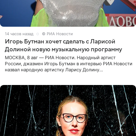
14 часов назад
© РИА Новости
Игорь Бутман хочет сделать с Ларисой
Долиной новую музыкальную программу
МОСКВА, 8 авг — РИА Новости. Народный артист
России, джазмен Игорь Бутман в интервью РИА Новости
назвал народную артистку Ларису Долину
великолепной певицей и рассказал о желании сделать с
ней новую совместную