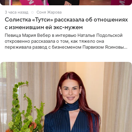
3 часа назад
Соня Жарова
Солистка «Тутси» рассказала об отношениях
с изменившим ей экс-мужем
Певица Мария Вебер в интервью Наталье Подольской
откровенно рассказала о том, как тяжело она
переживала развод с бизнесменом Парвизом Ясиновым.
Артистка призналась, что измена бывшего супруга стала
для нее