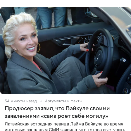
главной роли
54 минуты назад
Аргументы и факты
Продюсер заявил, что Вайкуле своими
заявлениями «сама роет себе могилу»
Латвийская эстрадная певица Лайма Вайкуле во время
интервью западным СМИ заявила, что готова выступить