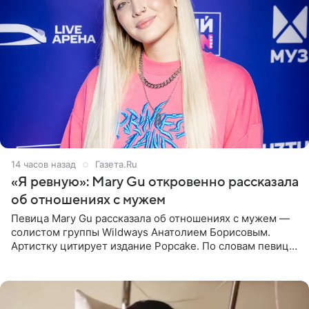
14 часов назад
Газета.Ru
«Я ревную»: Mary Gu откровенно рассказала
об отношениях с мужем
Певица Mary Gu рассказала об отношениях с мужем —
солистом группы Wildways Анатолием Борисовым.
Артистку цитирует издание Popcake. По словам певицы,
залог любви — это принять недостатки другого
человека. Также