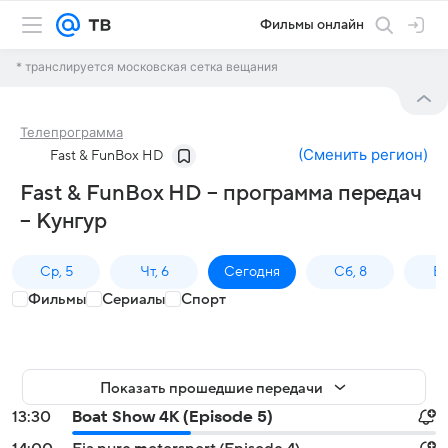
Фильмы онлайн
* транслируется московская сетка вещания
Телепрограмма
(
Сменить регион
)
Fast & FunBox HD
Fast & FunBox HD – программа передач
– Кунгур
Ср, 5
Чт, 6
Сегодня
Сб, 8
Вс
Фильмы
Сериалы
Спорт
Показать прошедшие передачи
13:30
Boat Show 4K (Episode 5)