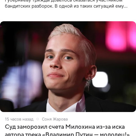
бандитских разборок. В одной из таких ситуаций ему
выдали тяжелый предмет и приказали вступить в драку,
однако он
15 часов назад
Соня Жарова
Суд заморозил счета Милохина из-за иска
автора трека «Владимир Путин — молодец!»