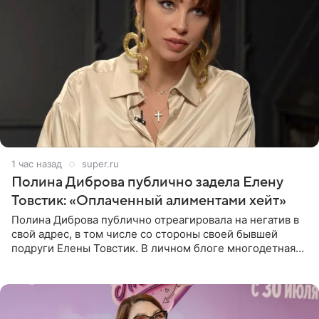
1 час назад
super.ru
Полина Диброва публично задела Елену
Товстик: «Оплаченный алиментами хейт»
Полина Диброва публично отреагировала на негатив в
свой адрес, в том числе со стороны своей бывшей
подруги Елены Товстик. В личном блоге многодетная
мама дала понять, что считает экс‑супругу Романа
Товстика