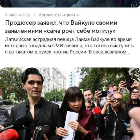
3 часа назад
Аргументы и факты
Продюсер заявил, что Вайкуле своими
заявлениями «сама роет себе могилу»
Латвийская эстрадная певица Лайма Вайкуле во время
интервью западным СМИ заявила, что готова выступить
с автоматом в руках против России. В эксклюзивном
комментарии aif.ru продюсер Сергей Дворцов отметил,
что