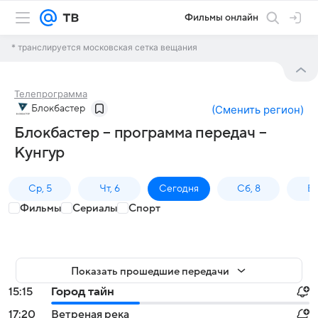
Фильмы онлайн
* транслируется московская сетка вещания
Телепрограмма
Блокбастер
(
Сменить регион
)
Блокбастер – программа передач –
Кунгур
Ср, 5
Чт, 6
Сегодня
Сб, 8
Вс
Фильмы
Сериалы
Спорт
Показать прошедшие передачи
15:15
Город тайн
17:20
Ветреная река