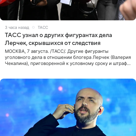
3 часа назад
ТАСС
ТАСС узнал о других фигурантах дела
Лерчек, скрывшихся от следствия
МОСКВА, 7 августа. /ТАСС/. Другие фигуранты
уголовного дела в отношении блогера Лерчек (Валерия
Чекалина), приговоренной к условному сроку и штрафу,
а также ее бывшего супруга и его бывшего бизнес-
партнера,