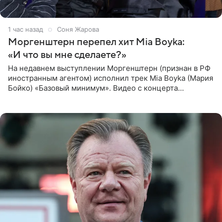
1 час назад
Соня Жарова
Моргенштерн перепел хит Mia Boyka:
«И что вы мне сделаете?»
На недавнем выступлении Моргенштерн (признан в РФ
иностранным агентом) исполнил трек Mia Boyka (Мария
Бойко) «Базовый минимум». Видео с концерта
опубликовала Алена Жигалова в своем Telegram-
канале. «Доброе утро