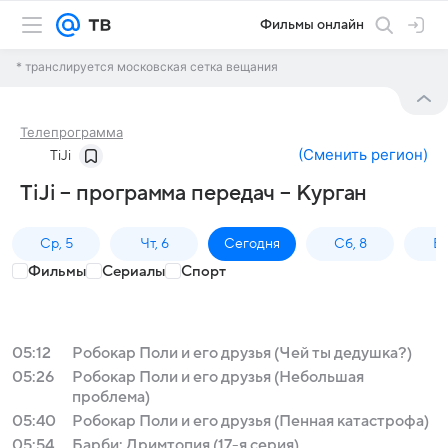
Фильмы онлайн
* транслируется московская сетка вещания
Телепрограмма
(
Сменить регион
)
TiJi
TiJi – программа передач – Курган
Ср, 5
Чт, 6
Сегодня
Сб, 8
Вс
Фильмы
Сериалы
Спорт
05:12
Робокар Поли и его друзья (Чей ты дедушка?)
05:26
Робокар Поли и его друзья (Небольшая
проблема)
05:40
Робокар Поли и его друзья (Пенная катастрофа)
05:54
Барби: Дримтопия (17-я серия)