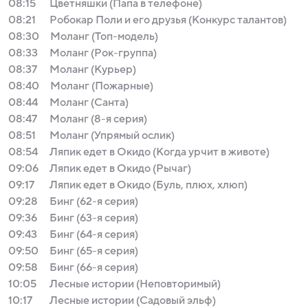
08:15
Цветняшки (Папа в телефоне)
08:21
Робокар Поли и его друзья (Конкурс талантов)
08:30
Моланг (Топ-модель)
08:33
Моланг (Рок-группа)
08:37
Моланг (Курьер)
08:40
Моланг (Пожарные)
08:44
Моланг (Санта)
08:47
Моланг (8-я серия)
08:51
Моланг (Упрямый ослик)
08:54
Ляпик едет в Окидо (Когда урчит в животе)
09:06
Ляпик едет в Окидо (Рычаг)
09:17
Ляпик едет в Окидо (Буль, плюх, хлюп)
09:28
Бинг (62-я серия)
09:36
Бинг (63-я серия)
09:43
Бинг (64-я серия)
09:50
Бинг (65-я серия)
09:58
Бинг (66-я серия)
10:05
Лесные истории (Неповторимый)
10:17
Лесные истории (Садовый эльф)