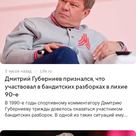
5 часов назад
Life.ru
Дмитрий Губерниев признался, что
участвовал в бандитских разборках в лихие
90-е
В 1990-е годы спортивному комментатору Дмитрию
Губерниеву трижды довелось оказаться участником
бандитских разборок. В одной из таких ситуаций ему
выдали тяжелый предмет и приказали вступить в драку,
однако он