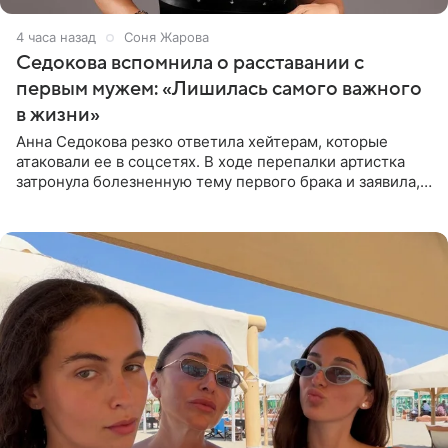
4 часа назад
Соня Жарова
Седокова вспомнила о расставании с
первым мужем: «Лишилась самого важного
в жизни»
Анна Седокова резко ответила хейтерам, которые
атаковали ее в соцсетях. В ходе перепалки артистка
затронула болезненную тему первого брака и заявила,
что чужие судьбы — не ее зона ответственности. От
Валентина