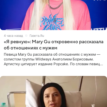
4 часа назад
Газета.Ru
«Я ревную»: Mary Gu откровенно рассказала
об отношениях с мужем
Певица Mary Gu рассказала об отношениях с мужем —
солистом группы Wildways Анатолием Борисовым.
Артистку цитирует издание Popcake. По словам певицы,
залог любви — это принять недостатки другого
человека. Также