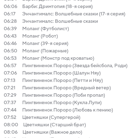
06:06
Барби: Дримтопия (18-я серия)
06:17
Энчантималс: Волшебные сказки (17-я серия)
06:28
Энчантималс: Волшебные сказки
06:39
Моланг (Футболист)
06:43
Моланг (Робот)
06:46
Моланг (39-я серия)
06:50
Моланг (Пожарные)
06:53
Моланг (Монстр под кроватью)
06:57
Пингвиненок Пороро (Звезда бейсбола, Роди)
07:06
Пингвиненок Пороро (Шалун Няу)
07:13
Пингвиненок Пороро (Петти и Няу)
07:21
Пингвиненок Пороро (Вредный ветер)
07:29
Пингвиненок Пороро (Поби пропал)
07:37
Пингвиненок Пороро (Кукла Лупи)
07:44
Пингвиненок Пороро (Любовь к пению)
07:52
Цветняшки (Супергерой)
08:00
Цветняшки (Старший брат)
08:06
Цветняшки (Важное дело)