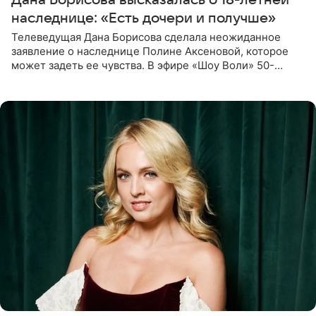
наследнице: «Есть дочери и получше»
Телеведущая Дана Борисова сделала неожиданное
заявление о наследнице Полине Аксеновой, которое
может задеть ее чувства. В эфире «Шоу Воли» 50-
летняя знаменитость откровенно призналась, что не
считает свою дочь