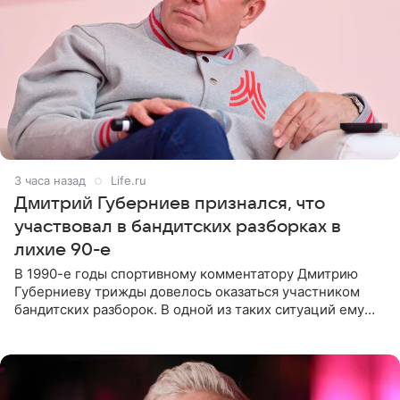
3 часа назад
Life.ru
Дмитрий Губерниев признался, что
участвовал в бандитских разборках в
лихие 90-е
В 1990-е годы спортивному комментатору Дмитрию
Губерниеву трижды довелось оказаться участником
бандитских разборок. В одной из таких ситуаций ему
выдали тяжелый предмет и приказали вступить в драку,
однако он