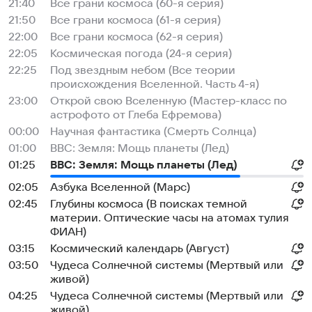
21:40
Все грани космоса (60-я серия)
21:50
Все грани космоса (61-я серия)
22:00
Все грани космоса (62-я серия)
22:05
Космическая погода (24-я серия)
22:25
Под звездным небом (Все теории
происхождения Вселенной. Часть 4-я)
23:00
Открой свою Вселенную (Мастер-класс по
астрофото от Глеба Ефремова)
00:00
Научная фантастика (Смерть Солнца)
01:00
BBC: Земля: Мощь планеты (Лед)
01:25
BBC: Земля: Мощь планеты (Лед)
02:05
Азбука Вселенной (Марс)
02:45
Глубины космоса (В поисках темной
материи. Оптические часы на атомах тулия
ФИАН)
03:15
Космический календарь (Август)
03:50
Чудеса Солнечной системы (Мертвый или
живой)
04:25
Чудеса Солнечной системы (Мертвый или
живой)