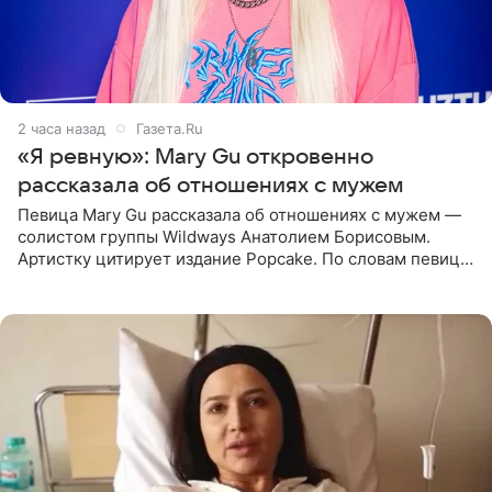
3 часа назад
Газета.Ru
«Я ревную»: Mary Gu откровенно
рассказала об отношениях с мужем
Певица Mary Gu рассказала об отношениях с мужем —
солистом группы Wildways Анатолием Борисовым.
Артистку цитирует издание Popcake. По словам певицы,
залог любви — это принять недостатки другого
человека. Также