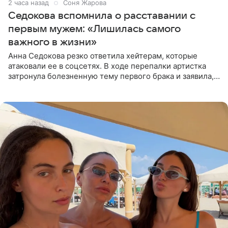
2 часа назад
Соня Жарова
Седокова вспомнила о расставании с
первым мужем: «Лишилась самого
важного в жизни»
Анна Седокова резко ответила хейтерам, которые
атаковали ее в соцсетях. В ходе перепалки артистка
затронула болезненную тему первого брака и заявила,
что чужие судьбы — не ее зона ответственности. От
Валентина