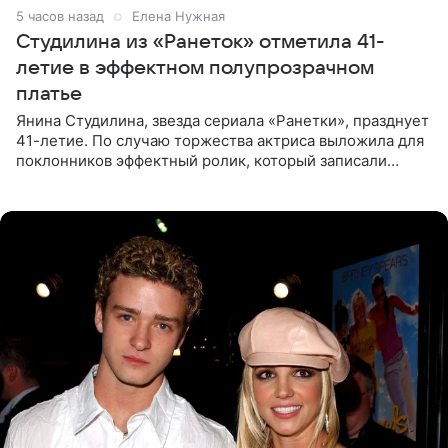
5 часов назад
Елена Нужная
Студилина из «Ранеток» отметила 41-
летие в эффектном полупрозрачном
платье
Янина Студилина, звезда сериала «Ранетки», празднует
41-летие. По случаю торжества актриса выложила для
поклонников эффектный ролик, который записали
прошлой ночью. В кадре артистка предстала в
вечернем