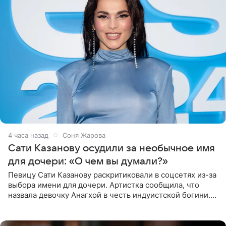
4 часа назад
Соня Жарова
Сати Казанову осудили за необычное имя
для дочери: «О чем вы думали?»
Певицу Сати Казанову раскритиковали в соцсетях из-за
выбора имени для дочери. Артистка сообщила, что
назвала девочку Анагхой в честь индуистской богини.
При этом исполнительница скрывала это имя от
поклонников