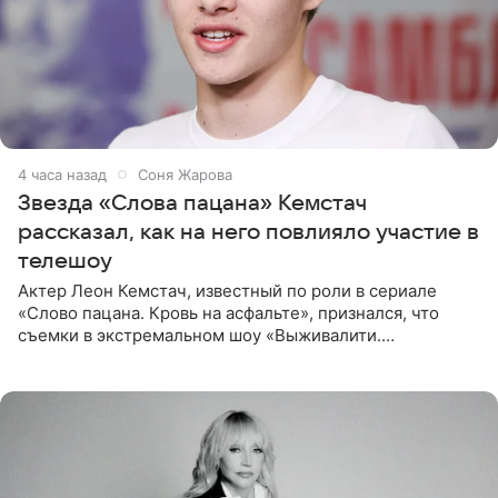
4 часа назад
Соня Жарова
Звезда «Слова пацана» Кемстач
рассказал, как на него повлияло участие в
телешоу
Актер Леон Кемстач, известный по роли в сериале
«Слово пацана. Кровь на асфальте», признался, что
съемки в экстремальном шоу «Выживалити.
Наследники» кардинально повлияли на его образ жизни.
Подробностями он