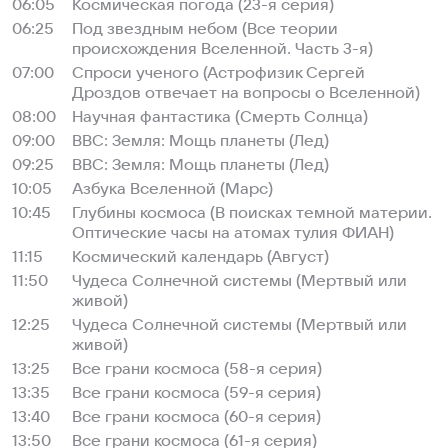
06:05
Космическая погода (23-я серия)
06:25
Под звездным небом (Все теории
происхождения Вселенной. Часть 3-я)
07:00
Спроси ученого (Астрофизик Сергей
Дроздов отвечает на вопросы о Вселенной)
08:00
Научная фантастика (Смерть Солнца)
09:00
BBC: Земля: Мощь планеты (Лед)
09:25
BBC: Земля: Мощь планеты (Лед)
10:05
Азбука Вселенной (Марс)
10:45
Глубины космоса (В поисках темной материи.
Оптические часы на атомах тулия ФИАН)
11:15
Космический календарь (Август)
11:50
Чудеса Солнечной системы (Мертвый или
живой)
12:25
Чудеса Солнечной системы (Мертвый или
живой)
13:25
Все грани космоса (58-я серия)
13:35
Все грани космоса (59-я серия)
13:40
Все грани космоса (60-я серия)
13:50
Все грани космоса (61-я серия)