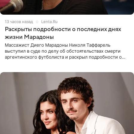
13 часов назад
Lenta.Ru
Раскрыты подробности о последних днях
жизни Марадоны
Массажист Диего Марадоны Николя Таффарель
выступил в суде по делу об обстоятельствах смерти
аргентинского футболиста и раскрыл подробности о
последних днях его жизни. Его слова приводит AFP. На
заседании