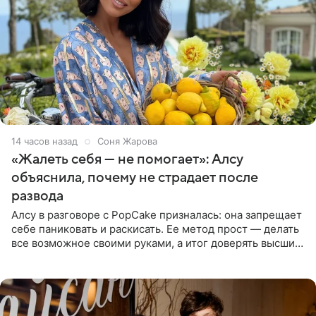
14 часов назад
Соня Жарова
«Жалеть себя — не помогает»: Алсу
объяснила, почему не страдает после
развода
Алсу в разговоре с PopCake призналась: она запрещает
себе паниковать и раскисать. Ее метод прост — делать
все возможное своими руками, а итог доверять высшим
силам. Певица утверждает, что истерики и потеря