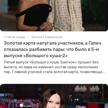
7 часов назад
Евгения Башинская
Золотая карта напугала участников, а Галич
отказалась разбивать пары: что было в 5-м
выпуске «Большого куша-2»
Пятый выпуск «Большого куша. Бангкок» прошел без
вылета, но едва не изменил состав сразу нескольких
пар. Главной угрозой стала золотая карта, позволяющая
разлучить один из дуэтов и поменять участников
местами.