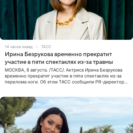
14 часов назад
ТАСС
Ирина Безрукова временно прекратит
участие в пяти спектаклях из-за травмы
МОСКВА, 8 августа. /ТАСС/. Актриса Ирина Безрукова
временно прекратит участие в пяти спектаклях из-за
перелома ноги. Об этом ТАСС сообщили PR-директор
артистки Станислав Влайку и пресс-атташе
Московского