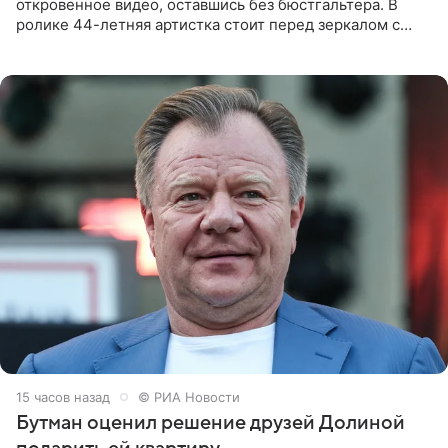
откровенное видео, оставшись без бюстгальтера. В
ролике 44-летняя артистка стоит перед зеркалом с
обнаженной грудью. Волосы певица собрала в косы и
надела головной убор.
15 часов назад
© РИА Новости
Бутман оценил решение друзей Долиной