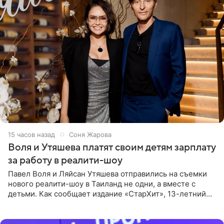
15 часов назад
Соня Жарова
Воля и Утяшева платят своим детям зарплату
за работу в реалити-шоу
Павел Воля и Ляйсан Утяшева отправились на съемки
нового реалити-шоу в Таиланд не одни, а вместе с
детьми. Как сообщает издание «СтарХит», 13-летний
Роберт и 11-летняя София не просто сопровождают
родителей, а