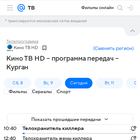
Фильмы онлайн
* транслируется московская сетка вещания
Телепрограмма
Кино ТВ HD
(
Сменить регион
)
Кино ТВ HD – программа передач –
Курган
Сб, 8
Вс, 9
Сегодня
Вт, 11
Ср,
Фильмы
Сериалы
Спорт
Показать прошедшие передачи
10:40
Телохранитель киллера
12:40
Телохранитель жены киллера