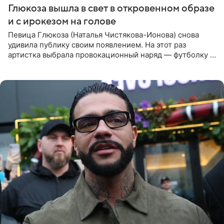
Глюкоза вышла в свет в откровенном образе
и с ирокезом на голове
Певица Глюкоза (Наталья Чистякова-Ионова) снова
удивила публику своим появлением. На этот раз
артистка выбрала провокационный наряд — футболку с
принтом, имитирующим полуобнаженную грудь. Свой
образ Глюкоза