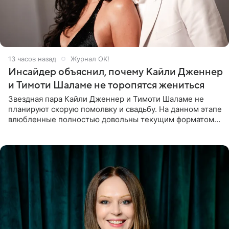
13 часов назад
Журнал OK!
Инсайдер объяснил, почему Кайли Дженнер
и Тимоти Шаламе не торопятся жениться
Звездная пара Кайли Дженнер и Тимоти Шаламе не
планируют скорую помолвку и свадьбу. На данном этапе
влюбленные полностью довольны текущим форматом
своих отношений и сознательно не хотят торопить
события. Сейчас