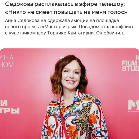
Седокова расплакалась в эфире телешоу:
«Никто не смеет повышать на меня голос»
Анна Седокова не сдержала эмоции на площадке
нового проекта «Мастер игры». Поводом стал конфликт
с участником шоу Торнике Квитатиани. Он обвинил
певицу в нечестной игре, и словесная перепалка
переросла в