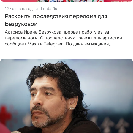
12 часов назад
Lenta.Ru
Раскрыты последствия перелома для
Безруковой
Актриса Ирина Безрукова прервет работу из-за
перелома ноги. О последствиях травмы для артистки
сообщает Mash в Telegram. По данным издания,
Безрукова пропустит 15 спектаклей — восемь показов
«Женитьбы Фигаро»,