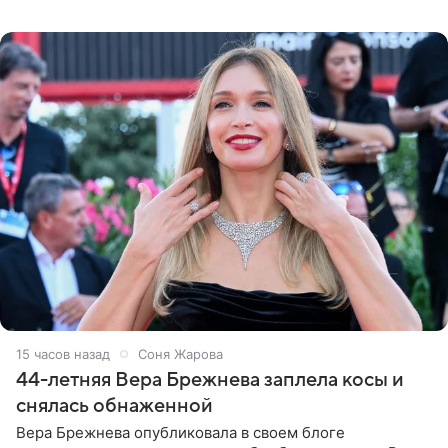
во время исполнения песни «Братья-славяне» он
обменивался
15 часов назад
Соня Жарова
44-летняя Вера Брежнева заплела косы и
снялась обнаженной
Вера Брежнева опубликовала в своем блоге