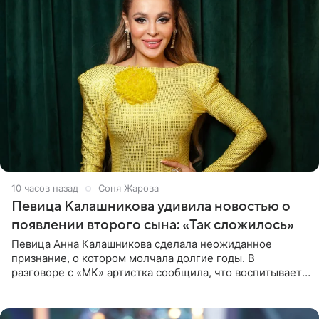
10 часов назад
Соня Жарова
Певица Калашникова удивила новостью о
появлении второго сына: «Так сложилось»
Певица Анна Калашникова сделала неожиданное
признание, о котором молчала долгие годы. В
разговоре с «МК» артистка сообщила, что воспитывает
не одного, а сразу двух сыновей. «На самом деле я
всегда мечтала, что