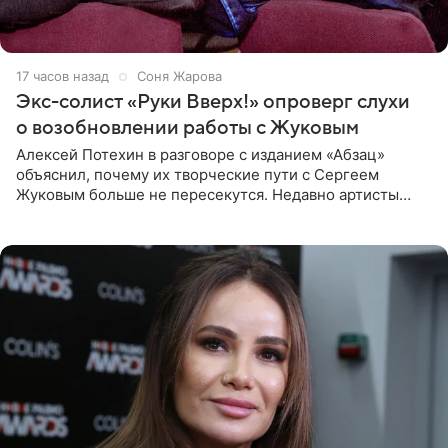
17 часов назад
Соня Жарова
Экс-солист «Руки Вверх!» опроверг слухи
о возобновлении работы с Жуковым
Алексей Потехин в разговоре с изданием «Абзац»
объяснил, почему их творческие пути с Сергеем
Жуковым больше не пересекутся. Недавно артисты
воссоединились на большом концерте «30 нам уже!»,
который прошел в