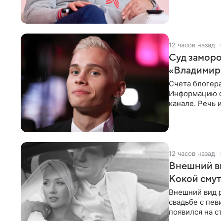
однако он
12 часов назад
Суд заморо
«Владимир
Счета блогер
Информацию о
канале. Речь 
разбирательст
12 часов назад
Внешний ви
Кокой смут
Внешний вид 
свадьбе с пев
появился на с