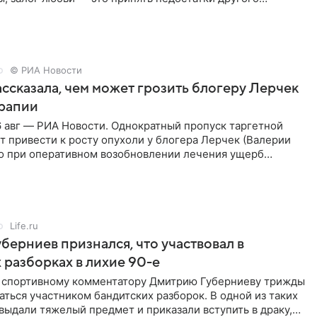
кже
© РИА Новости
ссказала, чем может грозить блогеру Лерчек
ерапии
 авг — РИА Новости. Однократный пропуск таргетной
 привести к росту опухоли у блогера Лерчек (Валерии
но при оперативном возобновлении лечения ущерб
ритичен,
Life.ru
берниев признался, что участвовал в
 разборках в лихие 90-е
ы спортивному комментатору Дмитрию Губерниеву трижды
аться участником бандитских разборок. В одной из таких
выдали тяжелый предмет и приказали вступить в драку,