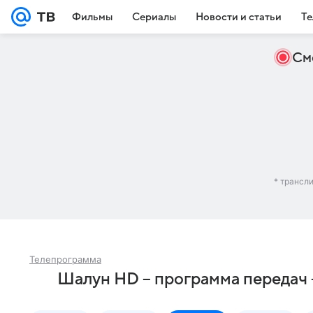
Фильмы
Сериалы
Новости и статьи
Те
См
* трансл
Телепрограмма
Шалун HD – программа передач 