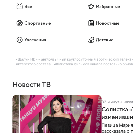
Все
Избранные
Спортивные
Новостные
Увлечения
Детские
«Шалун HD» - англоязычный круглосуточный эротический телекана
актерского состава. Библиотека фильмов канала постоянно обнов
Новости ТВ
32 минуты наза
Солистка «
изменивши
Певица Мария
рассказала о 