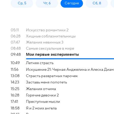
Ср, 5
Чт, 6
Сегодня
Сб, 8
05:11
Искусство романтики 2
06:28
Хищные соблазнительницы
07:47
Желания невинных 3
08:48
Самые сексуальные в мире
09:48
Мои первые эксперименты
10:49
Летняя страсть
11:56
Искушение 21: Черная Анджелина и Алеска Диа
13:08
Страсть развратных парочек
14:23
Заставь меня попотеть
15:25
Желания отчима
16:28
Горячие девочки 2
17:41
Преступные мысли
18:58
Я и 2 моих ангела