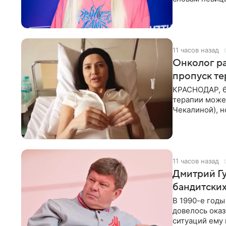
человека. Та
11 часов назад
Онколог ра
пропуск т
КРАСНОДАР, 6
терапии может
Чекалиной), 
здоровью не к
11 часов назад
Дмитрий Гу
бандитских
В 1990-е год
довелось оказ
ситуаций ему 