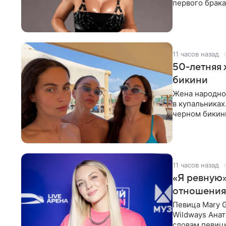
первого брака
ответственнос
11 часов назад
50-летняя 
бикини
Жена народно
в купальниках
черном бикини
выбрала банд
11 часов назад
«Я ревную»
отношения
Певица Mary 
Wildways Анат
словам певицы