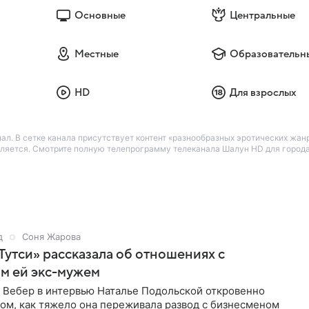
Основные
Центральные
Местные
Образовательн
HD
Для взрослых
л. В сетке канала присутствует контент «разнообразных эротических жанро
ляется. Смотрите полную телепрограмму телеканала Шалун HD для города 
д
Соня Жарова
Тутси» рассказала об отношениях с
м ей экс-мужем
 Вебер в интервью Наталье Подольской откровенно
том, как тяжело она переживала развод с бизнесменом