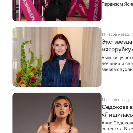
Парвизом Ясин
стала для нее
11 часов назад
Экс-звезда
мясорубку 
Бывшая участ
лечение и сня
звезда опубли
процесс снят
11 часов назад
Седокова в
«Лишилась 
Анна Седокова
соцсетях. В х