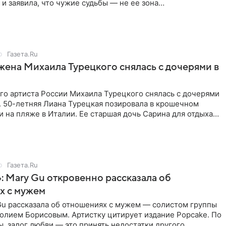
 и заявила, что чужие судьбы — не ее зона
ти. От Валентина
Газета.Ru
жена Михаила Турецкого снялась с дочерями в
го артиста России Михаила Турецкого снялась с дочерями
. 50-летняя Лиана Турецкая позировала в крошечном
 на пляже в Италии. Ее старшая дочь Сарина для отдыха
о
Газета.Ru
: Mary Gu откровенно рассказала об
х с мужем
Gu рассказала об отношениях с мужем — солистом группы
олием Борисовым. Артистку цитирует издание Popcake. По
, залог любви — это принять недостатки другого