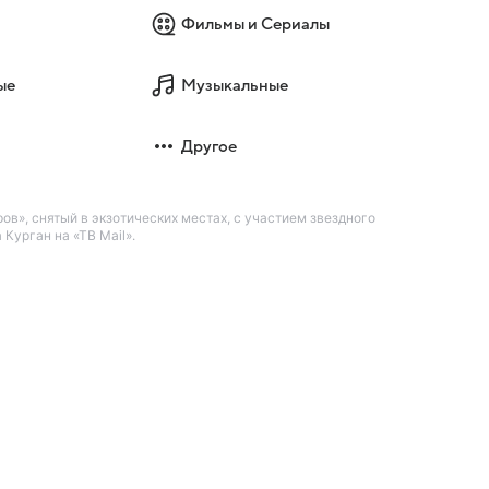
Фильмы и Сериалы
ые
Музыкальные
Другое
в», снятый в экзотических местах, с участием звездного
Курган на «ТВ Mail».