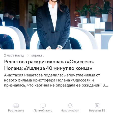
2 часа назад
super.ru
Решетова раскритиковала «Одиссею»
Нолана: «Ушли за 40 минут до конца»
Анастасия Решетова поделилась впечатлениями от
нового фильма Кристофера Нолана «Одиссея» и
призналась, что картина не оправдала ее ожиданий. В
личном блоге модель рассказала, что они с компанией
не стали
Расписание
Прямой эфир
Напоминания
Новости ТВ