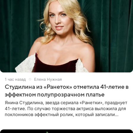
1 час назад
Елена Нужная
Студилина из «Ранеток» отметила 41-летие в
эффектном полупрозрачном платье
Янина Студилина, звезда сериала «Ранетки», празднует
41-летие. По случаю торжества актриса выложила для
поклонников эффектный ролик, который записали
прошлой ночью. В кадре артистка предстала в
вечернем