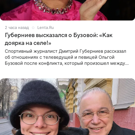
2 часа назад
Lenta.Ru
Губерниев высказался о Бузовой: «Как
доярка на селе!»
Спортивный журналист Дмитрий Губерниев рассказал
об отношениях с телеведущей и певицей Ольгой
Бузовой после конфликта, который произошел между
ними в 2021 году в прямом эфире канала «Матч ТВ». В
разговоре с