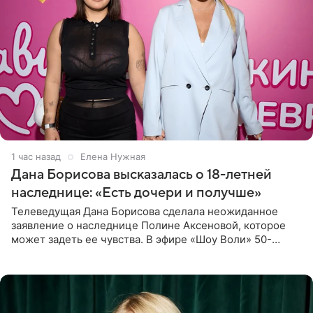
1 час назад
Елена Нужная
Дана Борисова высказалась о 18-летней
наследнице: «Есть дочери и получше»
Телеведущая Дана Борисова сделала неожиданное
заявление о наследнице Полине Аксеновой, которое
может задеть ее чувства. В эфире «Шоу Воли» 50-
летняя знаменитость откровенно призналась, что не
считает свою дочь