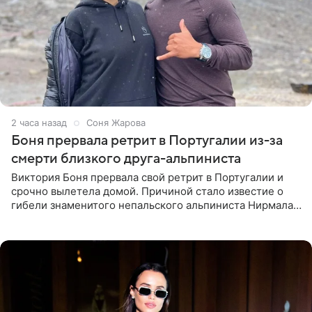
2 часа назад
Соня Жарова
Боня прервала ретрит в Португалии из-за
смерти близкого друга-альпиниста
Виктория Боня прервала свой ретрит в Португалии и
срочно вылетела домой. Причиной стало известие о
гибели знаменитого непальского альпиниста Нирмала
«Нимса» Пурджи, которого модель называла своим
близким другом