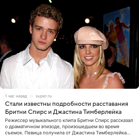
1 час назад
super.ru
Стали известны подробности расставания
Бритни Спирс и Джастина Тимберлейка
Режиссер музыкального клипа Бритни Спирс рассказал
о драматичном эпизоде, произошедшем во время
съемок. Певица получила от Джастина Тимберлейка
сообщение о расставании прямо на площадке. По