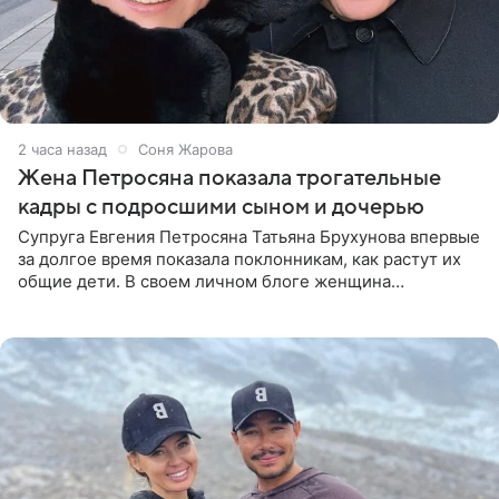
2 часа назад
Соня Жарова
Жена Петросяна показала трогательные
кадры с подросшими сыном и дочерью
Супруга Евгения Петросяна Татьяна Брухунова впервые
за долгое время показала поклонникам, как растут их
общие дети. В своем личном блоге женщина
опубликовала редкие кадры с шестилетним сыном
Ваганом и