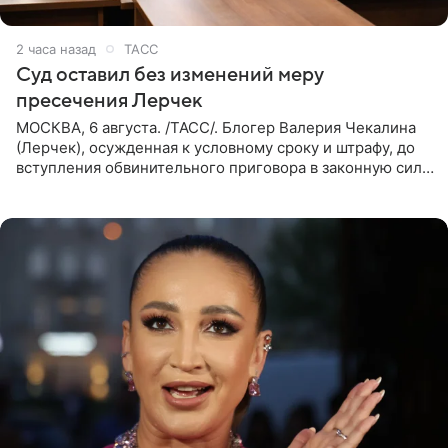
2 часа назад
ТАСС
Суд оставил без изменений меру
пресечения Лерчек
МОСКВА, 6 августа. /ТАСС/. Блогер Валерия Чекалина
(Лерчек), осужденная к условному сроку и штрафу, до
вступления обвинительного приговора в законную силу
будет находиться под запретом определенных
действий. Об