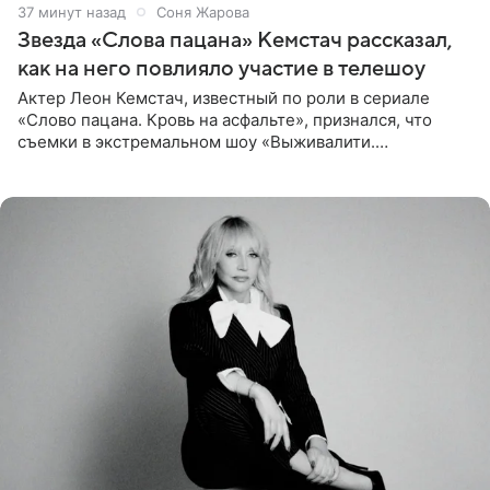
37 минут назад
Соня Жарова
Звезда «Слова пацана» Кемстач рассказал,
как на него повлияло участие в телешоу
Актер Леон Кемстач, известный по роли в сериале
«Слово пацана. Кровь на асфальте», признался, что
съемки в экстремальном шоу «Выживалити.
Наследники» кардинально повлияли на его образ жизни.
Подробностями он