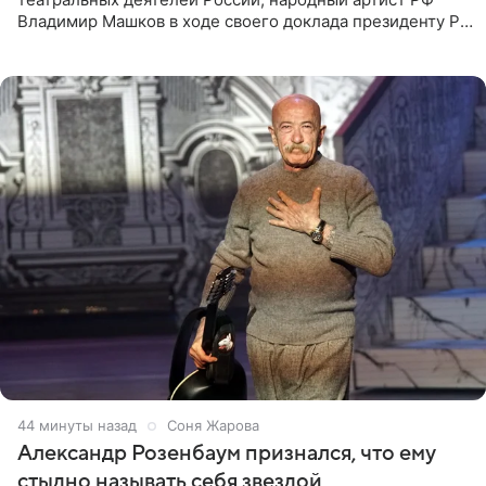
Владимир Машков в ходе своего доклада президенту РФ
Владимиру Путину сообщил о подготовке к открытию
нового
44 минуты назад
Соня Жарова
Александр Розенбаум признался, что ему
стыдно называть себя звездой