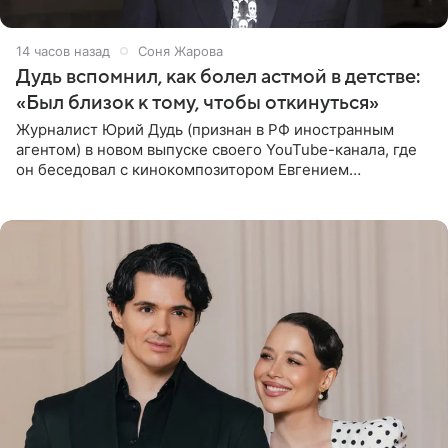
14 часов назад
Соня Жарова
Дудь вспомнил, как болел астмой в детстве:
«Был близок к тому, чтобы откинуться»
Журналист Юрий Дудь (признан в РФ иностранным
агентом) в новом выпуске своего YouTube-канала, где
он беседовал с кинокомпозитором Евгением
Гальпериным, поделился личной историей о борьбе с
бронхиальной астмой в