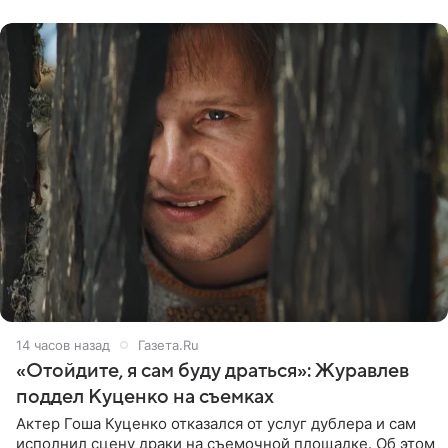
признался, что раньше судил о
14 часов назад
Газета.Ru
«Отойдите, я сам буду драться»: Журавлев
поддел Куценко на съемках
Актер Гоша Куценко отказался от услуг дублера и сам
исполнил сцену драки на съемочной площадке. Об этом