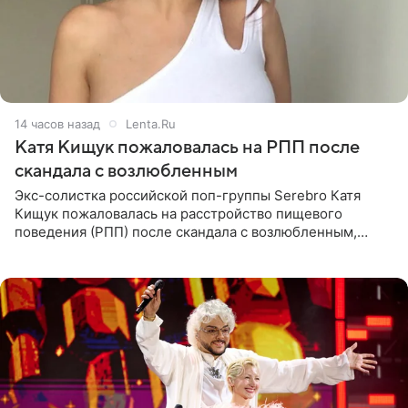
14 часов назад
Lenta.Ru
Катя Кищук пожаловалась на РПП после
скандала с возлюбленным
Экс-солистка российской поп-группы Serebro Катя
Кищук пожаловалась на расстройство пищевого
поведения (РПП) после скандала с возлюбленным,
популярным рэпером 9mice (настоящее имя — Сергей
Дмитриев).