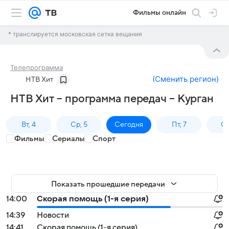
Фильмы онлайн
* транслируется московская сетка вещания
Телепрограмма
(
Сменить регион
)
НТВ Хит
НТВ Хит – программа передач – Курган
Вт, 4
Ср, 5
Сегодня
Пт, 7
Сб
Фильмы
Сериалы
Спорт
Показать прошедшие передачи
14:00
Скорая помощь (1-я серия)
14:39
Новости
14:41
Скорая помощь (1-я серия)