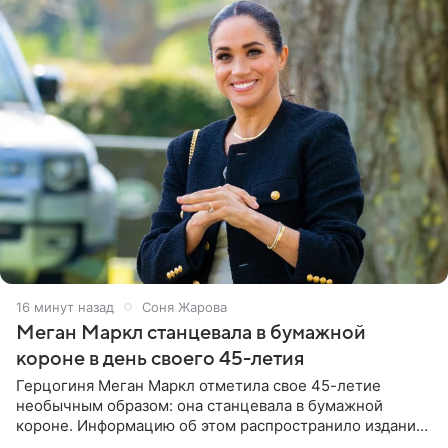
16 минут назад
Соня Жарова
Меган Маркл станцевала в бумажной
короне в день своего 45-летия
Герцогиня Меган Маркл отметила свое 45-летие
необычным образом: она станцевала в бумажной
короне. Информацию об этом распространило издание
People. На праздновании в своем особняке в Монтесито