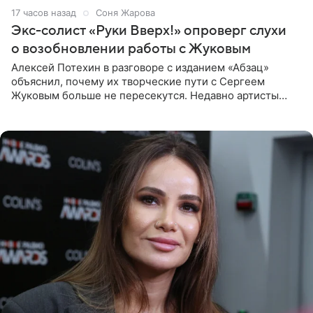
17 часов назад
Соня Жарова
Экс-солист «Руки Вверх!» опроверг слухи
о возобновлении работы с Жуковым
Алексей Потехин в разговоре с изданием «Абзац»
объяснил, почему их творческие пути с Сергеем
Жуковым больше не пересекутся. Недавно артисты
воссоединились на большом концерте «30 нам уже!»,
который прошел в