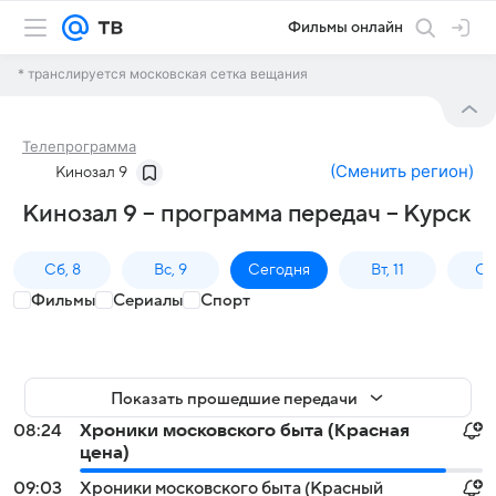
Фильмы онлайн
* транслируется московская сетка вещания
Телепрограмма
(
Сменить регион
)
Кинозал 9
Кинозал 9 – программа передач – Курск
Сб, 8
Вс, 9
Сегодня
Вт, 11
Ср,
Фильмы
Сериалы
Спорт
Показать прошедшие передачи
08:24
Хроники московского быта (Красная
цена)
09:03
Хроники московского быта (Красный