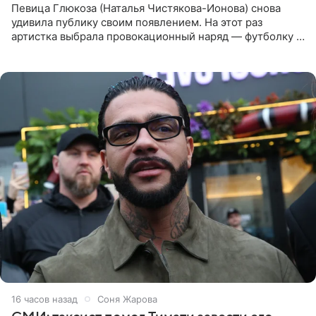
Певица Глюкоза (Наталья Чистякова-Ионова) снова
удивила публику своим появлением. На этот раз
артистка выбрала провокационный наряд — футболку с
принтом, имитирующим полуобнаженную грудь. Свой
образ Глюкоза
16 часов назад
Соня Жарова