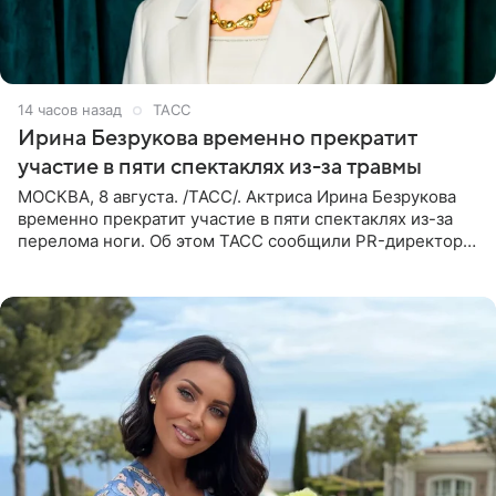
14 часов назад
ТАСС
Ирина Безрукова временно прекратит
участие в пяти спектаклях из-за травмы
МОСКВА, 8 августа. /ТАСС/. Актриса Ирина Безрукова
временно прекратит участие в пяти спектаклях из-за
перелома ноги. Об этом ТАСС сообщили PR-директор
артистки Станислав Влайку и пресс-атташе
Московского