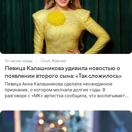
10 часов назад
Соня Жарова
Певица Калашникова удивила новостью о
появлении второго сына: «Так сложилось»
Певица Анна Калашникова сделала неожиданное
признание, о котором молчала долгие годы. В
разговоре с «МК» артистка сообщила, что воспитывает
не одного, а сразу двух сыновей. «На самом деле я
всегда мечтала, что