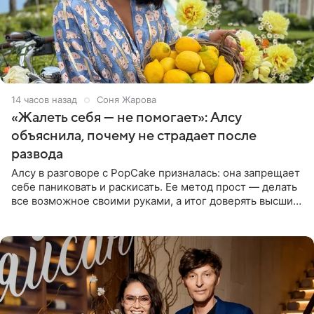
14 часов назад
Соня Жарова
«Жалеть себя — не помогает»: Алсу
объяснила, почему не страдает после
развода
Алсу в разговоре с PopCake призналась: она запрещает
себе паниковать и раскисать. Ее метод прост — делать
все возможное своими руками, а итог доверять высшим
силам. Певица утверждает, что истерики и потеря