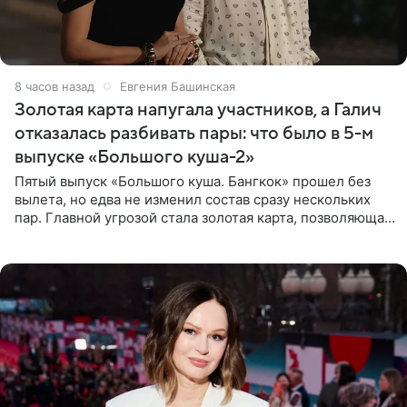
8 часов назад
Евгения Башинская
Золотая карта напугала участников, а Галич
отказалась разбивать пары: что было в 5-м
выпуске «Большого куша-2»
Пятый выпуск «Большого куша. Бангкок» прошел без
вылета, но едва не изменил состав сразу нескольких
пар. Главной угрозой стала золотая карта, позволяющая
разлучить один из дуэтов и поменять участников
местами.