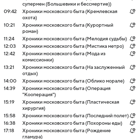
супермен (Большевики и бессмертие))
09:42
Хроники московского быта (Кремлевская
охота)
10:21
Хроники московского быта (Курортный
роман)
11:24
Хроники московского быта (Мелодия судьбы)
12:03
Хроники московского быта (Мистика метро)
12:42
Хроники московского быта (Мода из
комиссионки)
13:21
Хроники московского быта (На заслуженный
отдых)
14:00
Хроники московского быта (Облико морале)
14:39
Хроники московского быта (Операция
"Кооперация")
15:19
Хроники московского быта (Пластическая
хирургия)
15:58
Хроники московского быта (Последний полет)
16:38
Хроники московского быта (Похороны еды)
17:18
Хроники московского быта (Рождение
гламура)