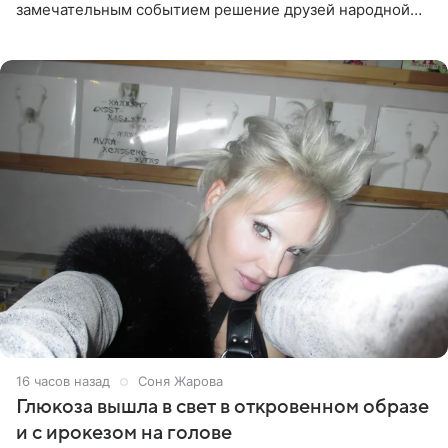
замечательным событием решение друзей народной
артистки РФ Ларисы Долиной подарить ей квартиру.
Ранее Долина
16 часов назад
Соня Жарова
Глюкоза вышла в свет в откровенном образе
и с ирокезом на голове