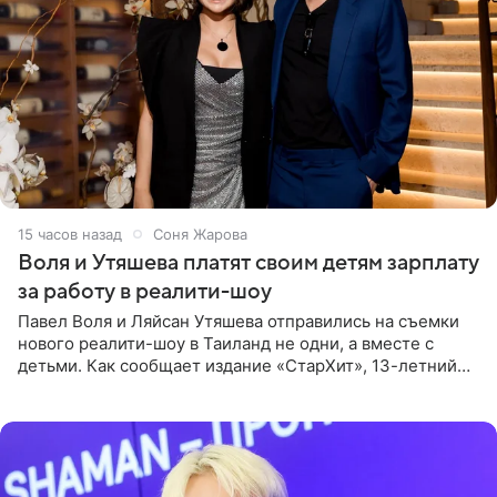
15 часов назад
Соня Жарова
Воля и Утяшева платят своим детям зарплату
за работу в реалити-шоу
Павел Воля и Ляйсан Утяшева отправились на съемки
нового реалити-шоу в Таиланд не одни, а вместе с
детьми. Как сообщает издание «СтарХит», 13-летний
Роберт и 11-летняя София не просто сопровождают
родителей, а