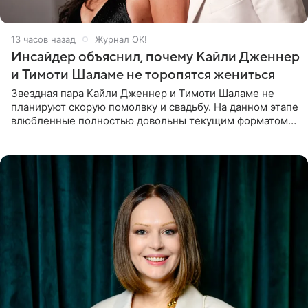
13 часов назад
Журнал OK!
Инсайдер объяснил, почему Кайли Дженнер
и Тимоти Шаламе не торопятся жениться
Звездная пара Кайли Дженнер и Тимоти Шаламе не
планируют скорую помолвку и свадьбу. На данном этапе
влюбленные полностью довольны текущим форматом
своих отношений и сознательно не хотят торопить
события. Сейчас