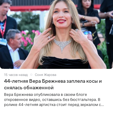
15 часов назад
Соня Жарова
44-летняя Вера Брежнева заплела косы и
снялась обнаженной
Вера Брежнева опубликовала в своем блоге
откровенное видео, оставшись без бюстгальтера. В
ролике 44-летняя артистка стоит перед зеркалом с
обнаженной грудью. Волосы певица собрала в косы и