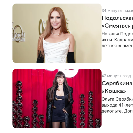
34 минуты наза
Подольская
«Смеяться 
Наталья Подол
яхты. Кадрами
летняя знаме
купальнике с
47 минут назад
Серябкина 
«Кошка»
Ольга Серябки
выхода 41-лет
декольте. До
выпрямили во