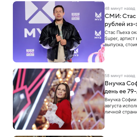
48 минут назад
СМИ: Стас 
рублей из
Стас Пьеха ок
Super, артист
выпуска, стои
58 минут назад
Внучка Соф
день ее 79
Внучка Софии 
августа испол
личной стран
На снимке