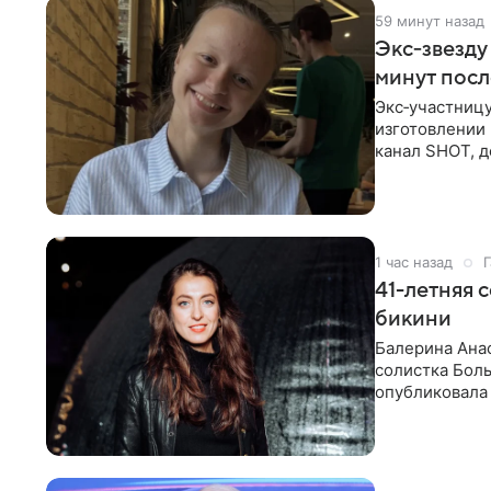
59 минут назад
Экс‑звезду
минут пос
Экс‑участниц
изготовлении 
канал SHOT, д
об
1 час назад
Г
41-летняя 
бикини
Балерина Анас
солистка Боль
опубликовала 
отдыха за