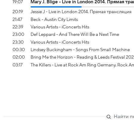
19:07
Mary J. Blige - Live in London 2014. Прямая тр
20:19
Jessie J - Live in London 2014. Прямая трансляция
21:47
Beck - Austin City Limits
22:39
Various Artists - iConcerts Hits
23:00
Def Leppard - And There Will Be a Next Time
23:30
Various Artists - iConcerts Hits
00:30
Lindsey Buckingham - Songs From Small Machine
02:00
Bring Me the Horizon - Reading & Leeds Festival 2
03:17
The Killers - Live at Rock Am Ring Germany. Rock 