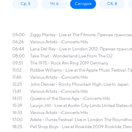
Ср, 5
Чт, 6
Сегодня
Сб, 8
05:00
Ziggy Marley - Live at The Filmore. Прямая трансл
06:26
Various Artists - iConcerts Hits
06:44
Lana Del Rey - Live in London 2012. Прямая транс
08:00
Take That - Wonderland Live From The O2
09:51
The 1975 - Rock Am Ring 2019 Germany
11:02
Robbie Williams - Live at the Apple Music Festival
11:46
Various Artists - iConcerts Hits
12:25
John Denver - Rocky Mountain High: Live In Japan
13:41
Various Artists - iConcerts Hits
14:01
Queens of the Stone Age - iConcerts Hits
15:39
Lauryn Hill - Live at Austin City Limits United Stat
16:33
Various Artists - iConcerts Hits
17:00
Adele - iTunes Festival: Live in London The Round
18:25
Pet Shop Boys - Live at Roskilde 2009 Roskilde, 