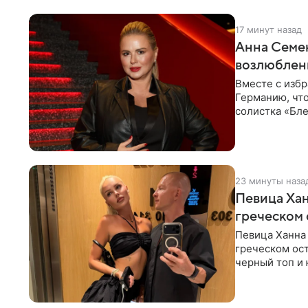
17 минут назад
Анна Семен
возлюбле
Вместе с изб
Германию, чт
солистка «Бле
социальной
23 минуты наза
Певица Хан
греческом
Певица Ханна
греческом ост
черный топ и 
тон, серьги с