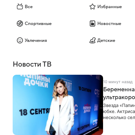
Все
Избранные
Спортивные
Новостные
Увлечения
Детские
Новости ТВ
10 минут назад
Беременная
ультракор
Звезда «Папин
юбке. Актриса
несколько сел
социальной се