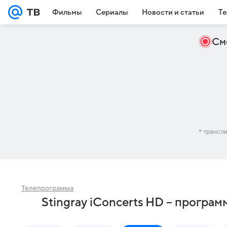
Фильмы
Сериалы
Новости и статьи
Те
См
* трансл
Телепрограмма
Stingray iConcerts HD – програм