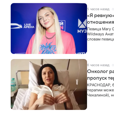
5 часов назад
«Я ревную»
отношения
Певица Mary 
Wildways Анат
словам певицы
человека. Та
6 часов назад
Онколог ра
пропуск т
КРАСНОДАР, 6
терапии может
Чекалиной), 
здоровью не к