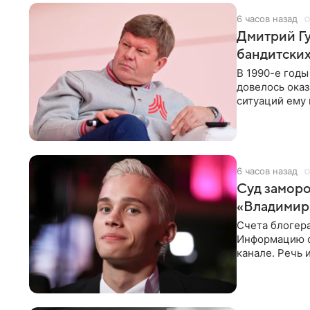
6 часов назад
Дмитрий Гу
бандитских
В 1990-е год
довелось оказ
ситуаций ему 
однако он
6 часов назад
Суд заморо
«Владимир
Счета блогер
Информацию о
канале. Речь 
разбирательст