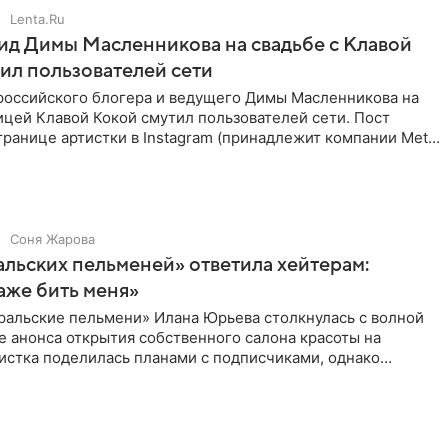
Lenta.Ru
д Димы Масленникова на свадьбе с Клавой
ил пользователей сети
российского блогера и ведущего Димы Масленникова на
ицей Клавой Кокой смутил пользователей сети. Пост
транице артистки в Instagram (принадлежит компании Meta,
Соня Жарова
альских пельменей» ответила хейтерам:
аже бить меня»
ральские пельмени» Илана Юрьева столкнулась с волной
е анонса открытия собственного салона красоты на
истка поделилась планами с подписчиками, однако
ики