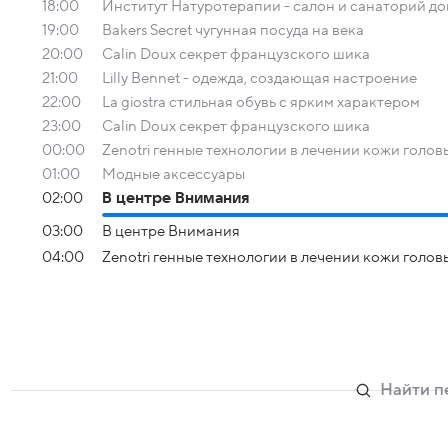
18:00
Институт Натуротерапии - салон и санаторий д
19:00
Bakers Secret чугунная посуда на века
20:00
Calin Doux секрет французского шика
21:00
Lilly Bennet - одежда, создающая настроение
22:00
La giostra стильная обувь с ярким характером
23:00
Calin Doux секрет французского шика
00:00
Zenotri генные технологии в лечении кожи голов
01:00
Модные аксессуары
02:00
В центре Внимания
03:00
В центре Внимания
04:00
Zenotri генные технологии в лечении кожи голов