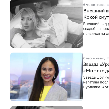
6 часов назад
Внешний ви
Кокой смут
Внешний вид 
свадьбе с пев
появился на с
признанной
6 часов назад
Звезда «Ур
«Можете д
Звезда шоу «У
негатива посл
Рублевке. Арт
реакция публ