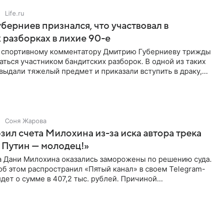
Life.ru
берниев признался, что участвовал в
 разборках в лихие 90-е
ы спортивному комментатору Дмитрию Губерниеву трижды
аться участником бандитских разборок. В одной из таких
выдали тяжелый предмет и приказали вступить в драку,
Соня Жарова
зил счета Милохина из-за иска автора трека
 Путин — молодец!»
а Дани Милохина оказались заморожены по решению суда.
б этом распространил «Пятый канал» в своем Telegram-
идет о сумме в 407,2 тыс. рублей. Причиной
ва стал