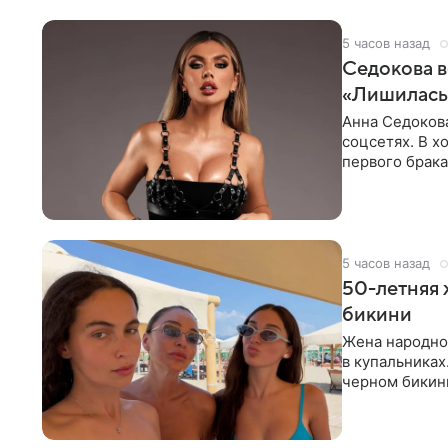
5 часов назад
Седокова в
«Лишилась 
Анна Седокова
соцсетях. В х
первого брака
ответственнос
5 часов назад
50-летняя 
бикини
Жена народно
в купальниках
черном бикини
выбрала банд