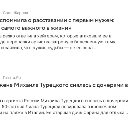
Соня Жарова
спомнила о расставании с первым мужем:
самого важного в жизни»
 резко ответила хейтерам, которые атаковали ее в
оде перепалки артистка затронула болезненную тему
 и заявила, что чужие судьбы — не ее зона
ти. От Валентина
Газета.Ru
жена Михаила Турецкого снялась с дочерями в
го артиста России Михаила Турецкого снялась с дочерями
. 50-летняя Лиана Турецкая позировала в крошечном
 на пляже в Италии. Ее старшая дочь Сарина для отдыха
о