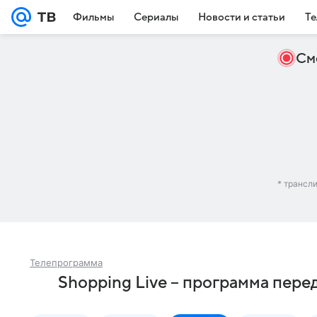
Фильмы
Сериалы
Новости и статьи
Те
См
* трансл
Телепрограмма
Shopping Live – программа перед