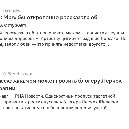
Газета.Ru
: Mary Gu откровенно рассказала об
х с мужем
Gu рассказала об отношениях с мужем — солистом группы
олием Борисовым. Артистку цитирует издание Popcake. По
, залог любви — это принять недостатки другого
кже
© РИА Новости
ссказала, чем может грозить блогеру Лерчек
ерапии
 авг — РИА Новости. Однократный пропуск таргетной
 привести к росту опухоли у блогера Лерчек (Валерии
но при оперативном возобновлении лечения ущерб
ритичен,