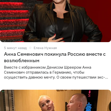
5 минут назад
Елена Нужная
Анна Семенович покинула Россию вместе с
возлюбленным
Вместе с избранником Денисом Шреером Анна
Семенович отправилась в Германию, чтобы
осуществить давнюю мечту. О своем путешествии экс-
солистка «Блестящих» рассказала поклонникам на
личной странице в социальной