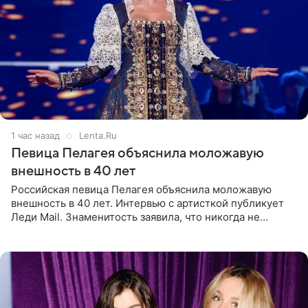
1 час назад
Lenta.Ru
Певица Пелагея объяснила моложавую
внешность в 40 лет
Российская певица Пелагея объяснила моложавую
внешность в 40 лет. Интервью с артисткой публикует
Леди Mail. Знаменитость заявила, что никогда не
прибегала к филлерам. При этом она регулярно
посещает