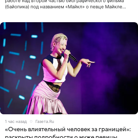
работе над второй частью биографического фильма
(байопика) под названием «Майкл» о певце Майкле
Джексоне. Об этом 6 августа сообщил онлайн-ресурс
Deadline
1 час назад
Газета.Ru
«Очень влиятельный человек за границей»:
раскрыты подробности о муже певицы