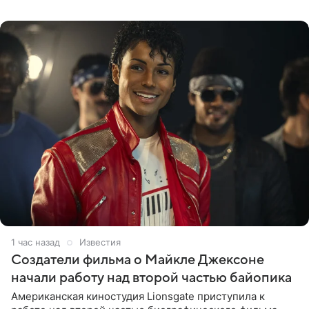
коллективами Blur и U2,
1 час назад
Известия
Создатели фильма о Майкле Джексоне
начали работу над второй частью байопика
Американская киностудия Lionsgate приступила к