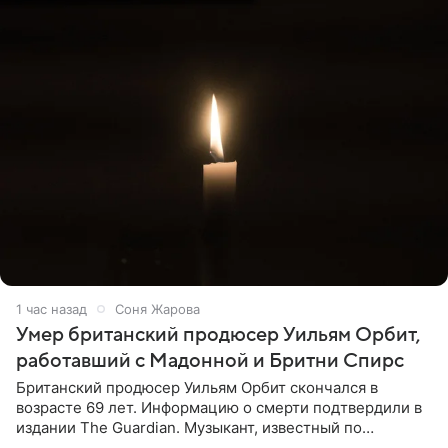
1 час назад
Соня Жарова
Умер британский продюсер Уильям Орбит,
работавший с Мадонной и Бритни Спирс
Британский продюсер Уильям Орбит скончался в
возрасте 69 лет. Информацию о смерти подтвердили в
издании The Guardian. Музыкант, известный по
сотрудничеству с Мадонной, Бритни Спирс и