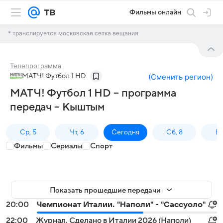
Фильмы онлайн
* транслируется московская сетка вещания
Телепрограмма
МАТЧ! Футбол 1 HD
(
Сменить регион
)
МАТЧ! Футбол 1 HD – программа
передач – Кыштым
Ср, 5
Чт, 6
Сегодня
Сб, 8
Вс
Фильмы
Сериалы
Спорт
Показать прошедшие передачи
20:00
Чемпионат Италии. "Наполи" - "Сассуоло"
22:00
Журнал. Сделано в Италии 2026 (Наполи)