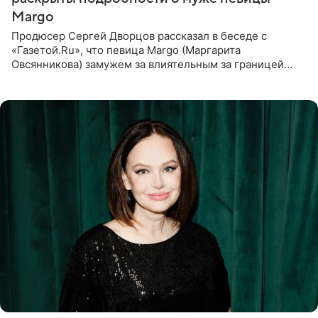
Margo
Продюсер Сергей Дворцов рассказал в беседе с
«Газетой.Ru», что певица Margo (Маргарита
Овсянникова) замужем за влиятельным за границей
бизнесменом. По словам Дворцова, о браке протеже
Филиппа Киркорова в