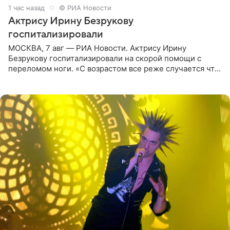
1 час назад
© РИА Новости
Актрису Ирину Безрукову
госпитализировали
МОСКВА, 7 авг — РИА Новости. Актрису Ирину
Безрукову госпитализировали на скорой помощи с
переломом ноги. «С возрастом все реже случается что-
то впервые. Но у меня случилась необычная
“премьера”. Впервые в