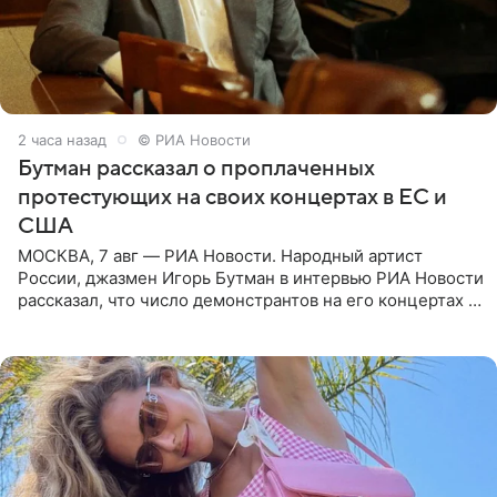
2 часа назад
© РИА Новости
Бутман рассказал о проплаченных
протестующих на своих концертах в ЕС и
США
МОСКВА, 7 авг — РИА Новости. Народный артист
России, джазмен Игорь Бутман в интервью РИА Новости
рассказал, что число демонстрантов на его концертах в
Европе и США росло с 2014 года, и многие из
протестующих,