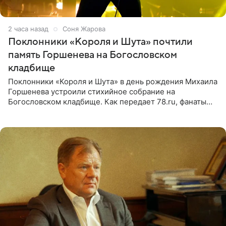
2 часа назад
Соня Жарова
Поклонники «Короля и Шута» почтили
память Горшенева на Богословском
кладбище
Поклонники «Короля и Шута» в день рождения Михаила
Горшенева устроили стихийное собрание на
Богословском кладбище. Как передает 78.ru, фанаты
пришли почтить память лидера коллектива, которому
сегодня могло бы