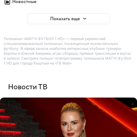
Новостные
Показать еще
Телеканал «МАТЧ! ФУТБОЛ 1 HD» — первый украинский
специализированный телеканал, посвященный исключительно
футболу. В эфире канала наиболее интересные клубные турниры
Европы и Южной Америки, игры сборных, прямые трансляции и матчи
в записи. Смотрите полную телепрограмму телеканала МАТЧ! Футбол
1 HD для города Кыштым на «ТВ Mail».
Новости ТВ