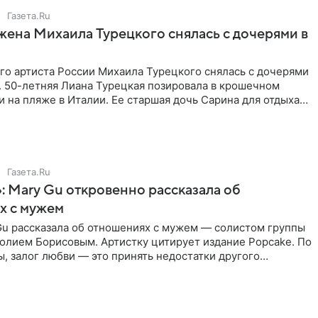
Газета.Ru
жена Михаила Турецкого снялась с дочерями в
го артиста России Михаила Турецкого снялась с дочерями
. 50-летняя Лиана Турецкая позировала в крошечном
 на пляже в Италии. Ее старшая дочь Сарина для отдыха
о
Газета.Ru
: Mary Gu откровенно рассказала об
х с мужем
Gu рассказала об отношениях с мужем — солистом группы
олием Борисовым. Артистку цитирует издание Popcake. По
, залог любви — это принять недостатки другого
кже