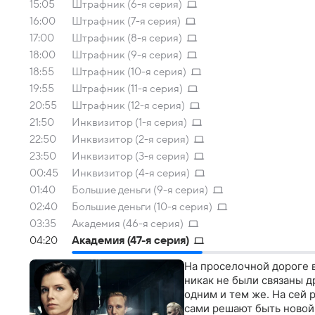
15:05
Штрафник (6-я серия)
16:00
Штрафник (7-я серия)
17:00
Штрафник (8-я серия)
18:00
Штрафник (9-я серия)
18:55
Штрафник (10-я серия)
19:55
Штрафник (11-я серия)
20:55
Штрафник (12-я серия)
21:50
Инквизитор (1-я серия)
22:50
Инквизитор (2-я серия)
23:50
Инквизитор (3-я серия)
00:45
Инквизитор (4-я серия)
01:40
Большие деньги (9-я серия)
02:40
Большие деньги (10-я серия)
03:35
Академия (46-я серия)
04:20
Академия (47-я серия)
На проселочной дороге 
никак не были связаны др
одним и тем же. На сей 
сами решают быть новой