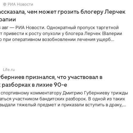
© РИА Новости
ссказала, чем может грозить блогеру Лерчек
ерапии
 авг — РИА Новости. Однократный пропуск таргетной
 привести к росту опухоли у блогера Лерчек (Валерии
но при оперативном возобновлении лечения ущерб
ритичен,
Life.ru
берниев признался, что участвовал в
 разборках в лихие 90-е
ы спортивному комментатору Дмитрию Губерниеву трижды
аться участником бандитских разборок. В одной из таких
выдали тяжелый предмет и приказали вступить в драку,