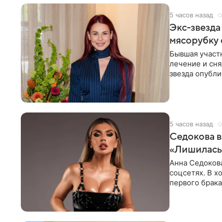
5 часов назад
Экс-звезда
мясорубку 
Бывшая участ
лечение и сня
звезда опубли
процесс снят
5 часов назад
Седокова в
«Лишилась 
Анна Седокова
соцсетях. В х
первого брака
ответственнос