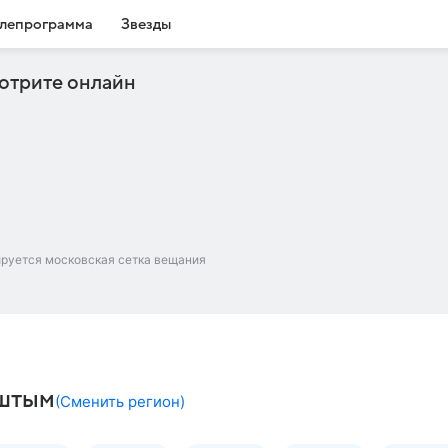
лепрограмма
Звезды
отрите онлайн
ируется московская сетка вещания
ыштым
(
Сменить регион
)