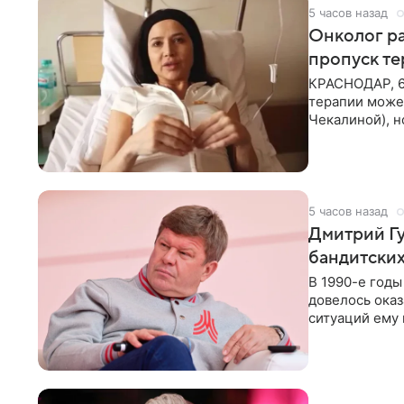
5 часов назад
Онколог ра
пропуск т
КРАСНОДАР, 6
терапии может
Чекалиной), 
здоровью не к
5 часов назад
Дмитрий Гу
бандитских
В 1990-е год
довелось оказ
ситуаций ему 
однако он