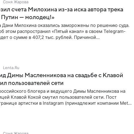
Соня Жарова
зил счета Милохина из-за иска автора трека
 Путин — молодец!»
а Дани Милохина оказались заморожены по решению суда.
б этом распространил «Пятый канал» в своем Telegram-
идет о сумме в 407,2 тыс. рублей. Причиной
ва стал
Lenta.Ru
д Димы Масленникова на свадьбе с Клавой
ил пользователей сети
российского блогера и ведущего Димы Масленникова на
ицей Клавой Кокой смутил пользователей сети. Пост
транице артистки в Instagram (принадлежит компании Meta,
Соня Жарова