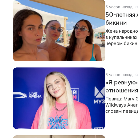
5 часов назад
50-летняя 
бикини
Жена народно
в купальниках
черном бикини
выбрала банд
5 часов назад
«Я ревную»
отношения
Певица Mary 
Wildways Анат
словам певицы
человека. Та