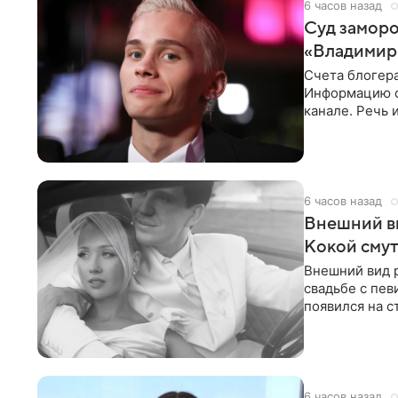
6 часов назад
Суд заморо
«Владимир
Счета блогер
Информацию о
канале. Речь 
разбирательст
6 часов назад
Внешний ви
Кокой смут
Внешний вид 
свадьбе с пев
появился на с
признанной
6 часов назад