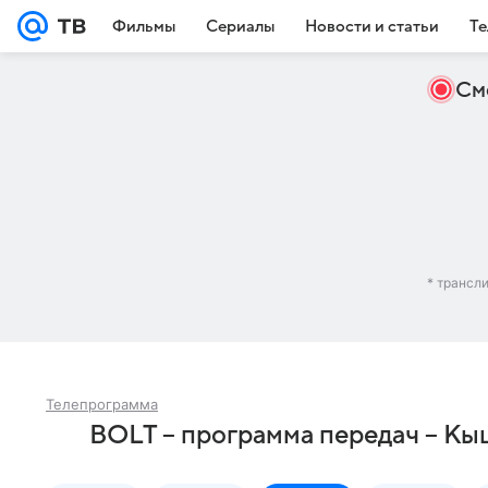
Фильмы
Сериалы
Новости и статьи
Те
См
* трансл
Телепрограмма
BOLT – программа передач – К