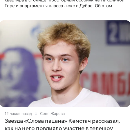
Горе и апартаменты класса люкс в Дубае. Об этом
сообщает Telegram-канал «Звездач» в рубрике «По
домам». По
13 часов назад
Соня Жарова
Звезда «Слова пацана» Кемстач рассказал,
как на него повлияло участие в телешоу