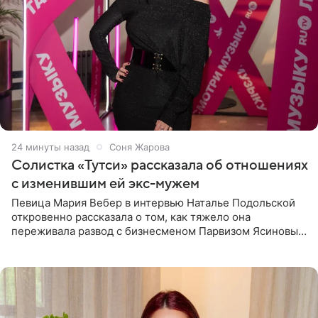
25 минут назад
Соня Жарова
Солистка «Тутси» рассказала об отношениях
с изменившим ей экс-мужем
Певица Мария Вебер в интервью Наталье Подольской
откровенно рассказала о том, как тяжело она
переживала развод с бизнесменом Парвизом Ясиновым.
Артистка призналась, что измена бывшего супруга стала
для нее