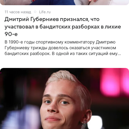
11 часов назад
Life.ru
Дмитрий Губерниев признался, что
участвовал в бандитских разборках в лихие
90-е
В 1990-е годы спортивному комментатору Дмитрию
Губерниеву трижды довелось оказаться участником
бандитских разборок. В одной из таких ситуаций ему
выдали тяжелый предмет и приказали вступить в драку,
однако он