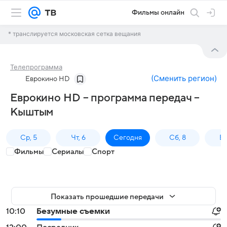
Фильмы онлайн
* транслируется московская сетка вещания
Телепрограмма
(
Сменить регион
)
Еврокино HD
Еврокино HD – программа передач –
Кыштым
Ср, 5
Чт, 6
Сегодня
Сб, 8
Вс
Фильмы
Сериалы
Спорт
Показать прошедшие передачи
10:10
Безумные съемки