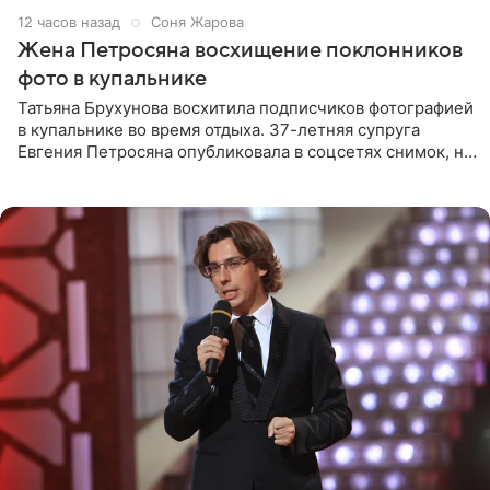
12 часов назад
Соня Жарова
Жена Петросяна восхищение поклонников
фото в купальнике
Татьяна Брухунова восхитила подписчиков фотографией
в купальнике во время отдыха. 37-летняя супруга
Евгения Петросяна опубликовала в соцсетях снимок, на
котором позирует у бассейна в белоснежном монокини
с