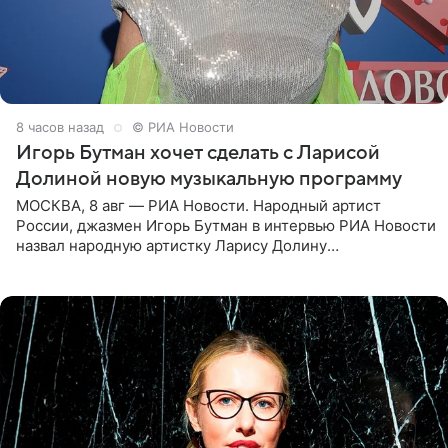
8 часов назад
© РИА Новости
Игорь Бутман хочет сделать с Ларисой
Долиной новую музыкальную программу
МОСКВА, 8 авг — РИА Новости. Народный артист
России, джазмен Игорь Бутман в интервью РИА Новости
назвал народную артистку Ларису Долину
великолепной певицей и рассказал о желании сделать с
ней новую совместную