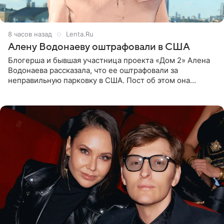
8 часов назад
Lenta.Ru
Алену Водонаеву оштрафовали в США
Блогерша и бывшая участница проекта «Дом 2» Алена
Водонаева рассказала, что ее оштрафовали за
неправильную парковку в США. Пост об этом она
опубликовала в своем Telegram-канале. Она заявила,
что во время отдыха