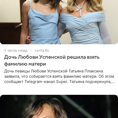
5 часов назад
Lenta.Ru
Дочь Любови Успенской решила взять
фамилию матери
Дочь певицы Любови Успенской Татьяна Плаксина
заявила, что собирается взять фамилию матери. Об этом
сообщает Telegram-канал Super. Татьяна подчеркнула,
что приняла решение о смене фамилии, поскольку
именно от