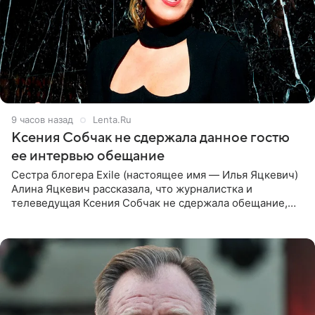
9 часов назад
Lenta.Ru
Ксения Собчак не сдержала данное гостю
ее интервью обещание
Сестра блогера Exile (настоящее имя — Илья Яцкевич)
Алина Яцкевич рассказала, что журналистка и
телеведущая Ксения Собчак не сдержала обещание,
которое дала ему во время интервью с ним. Об этом она
заявила в