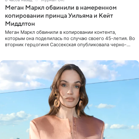
Меган Маркл обвинили в намеренном
копировании принца Уильяма и Кейт
Миддлтон
Меган Маркл обвинили в копировании контента,
которым она поделилась по случаю своего 45-летия. Во
вторник герцогиня Сассекская опубликовала черно-
белую фотографию, на которой она прыгает в бассейн с
воздушными