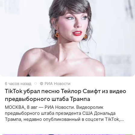
6 часов назад
© РИА Новости
TikTok убрал песню Тейлор Свифт из видео
предвыборного штаба Трампа
МОСКВА, 8 авг — РИА Новости. Видеоролик
предвыборного штаба президента США Дональда
Трампа, недавно опубликованный в соцсети TikTok,
остался без звуковой дорожки в виде песни August
(«Август») американской