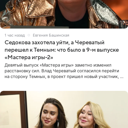
1 час назад
Евгения Башинская
Седокова захотела уйти, а Череватый
перешел к Темным: что было в 9-м выпуске
«Мастера игры-2»
Девятый выпуск «Мастера игры» заметно изменил
расстановку сил. Влад Череватый согласился перейти
на сторону Темных, в проект пришел новый участник, а
Курбан Омаров и Анна Седокова оказались под таким
давлением.