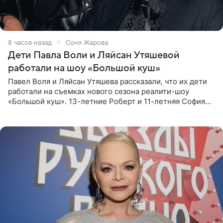
8 часов назад
Соня Жарова
Дети Павла Воли и Ляйсан Утяшевой
работали на шоу «Большой куш»
Павел Воля и Ляйсан Утяшева рассказали, что их дети
работали на съемках нового сезона реалити-шоу
«Большой куш». 13-летние Роберт и 11-летняя София
отправились вместе с родителями в Таиланд и успели
поработать