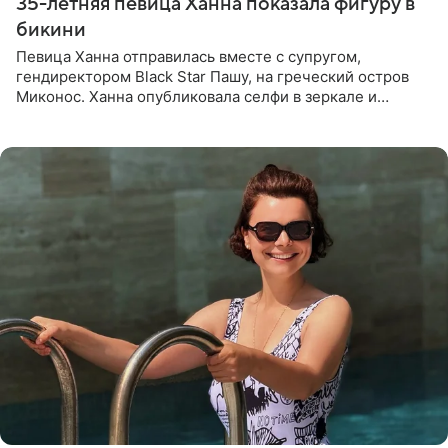
35-летняя певица Ханна показала фигуру в
бикини
Певица Ханна отправилась вместе с супругом,
гендиректором Black Star Пашу, на греческий остров
Миконос. Ханна опубликовала селфи в зеркале и
призналась, что сейчас особенно довольна собой. По
словам певицы, она