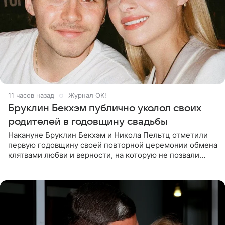
11 часов назад
Журнал OK!
Бруклин Бекхэм публично уколол своих
родителей в годовщину свадьбы
Накануне Бруклин Бекхэм и Никола Пельтц отметили
первую годовщину своей повторной церемонии обмена
клятвами любви и верности, на которую не позвали
никого из клана Бекхэм. По словам инсайдеров, пара
считает это