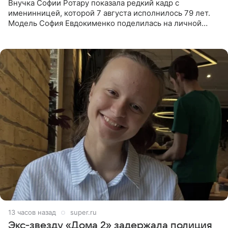
Внучка Софии Ротару показала редкий кадр с
именинницей, которой 7 августа исполнилось 79 лет.
Модель София Евдокименко поделилась на личной
странице в социальной сети фотографией знаменитой
бабушки. На снимке
13 часов назад
super.ru
Экс‑звезду «Дома 2» задержала полиция