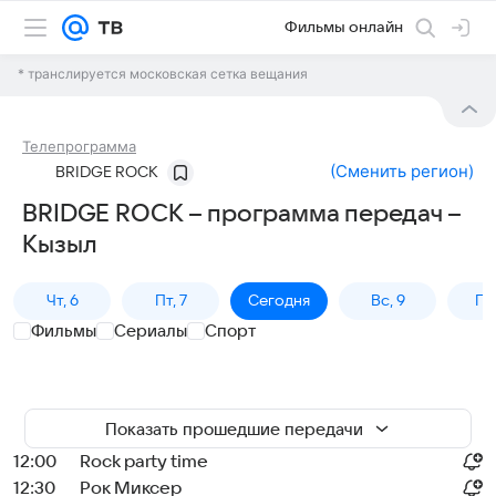
Фильмы онлайн
* транслируется московская сетка вещания
Телепрограмма
(
Сменить регион
)
BRIDGE ROCK
BRIDGE ROCK – программа передач –
Кызыл
Чт, 6
Пт, 7
Сегодня
Вс, 9
Пн,
Фильмы
Сериалы
Спорт
Показать прошедшие передачи
12:00
Rock party time
12:30
Рок Миксер