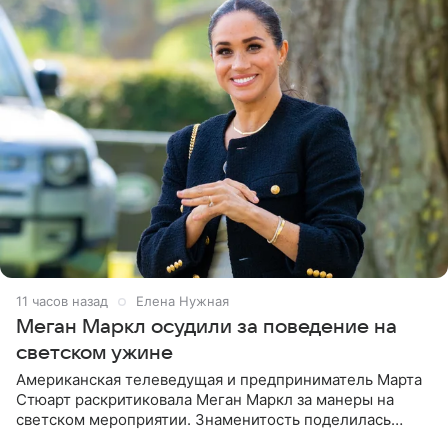
11 часов назад
Елена Нужная
Меган Маркл осудили за поведение на
светском ужине
Американская телеведущая и предприниматель Марта
Стюарт раскритиковала Меган Маркл за манеры на
светском мероприятии. Знаменитость поделилась
деталями личной встречи с герцогиней Сассекской,