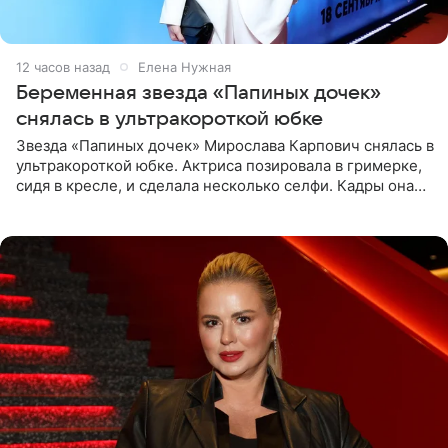
12 часов назад
Елена Нужная
Беременная звезда «Папиных дочек»
снялась в ультракороткой юбке
Звезда «Папиных дочек» Мирослава Карпович снялась в
ультракороткой юбке. Актриса позировала в гримерке,
сидя в кресле, и сделала несколько селфи. Кадры она
опубликовала на личной странице в социальной сети.