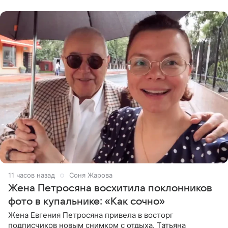
пишет PageSix. По
11 часов назад
Соня Жарова
Жена Петросяна восхитила поклонников
фото в купальнике: «Как сочно»
Жена Евгения Петросяна привела в восторг
подписчиков новым снимком с отдыха. Татьяна