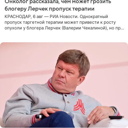
Онколог рассказала, чем может грозить
блогеру Лерчек пропуск терапии
КРАСНОДАР, 6 авг — РИА Новости. Однократный
пропуск таргетной терапии может привести к росту
опухоли у блогера Лерчек (Валерии Чекалиной), но при
оперативном возобновлении лечения ущерб здоровью
не критичен,