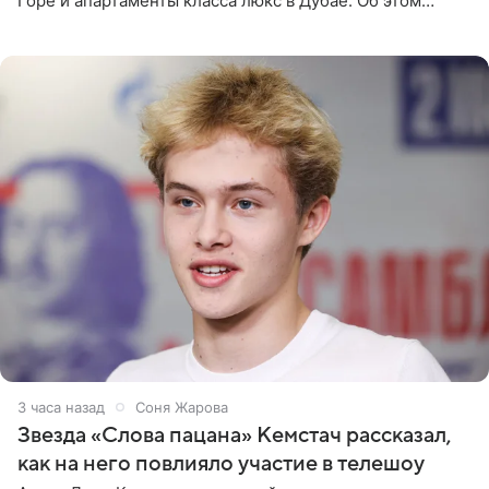
Горе и апартаменты класса люкс в Дубае. Об этом
сообщает Telegram-канал «Звездач» в рубрике «По
домам». По
3 часа назад
Соня Жарова
Звезда «Слова пацана» Кемстач рассказал,
как на него повлияло участие в телешоу