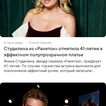
4 часа назад
Елена Нужная
Студилина из «Ранеток» отметила 41-летие в
эффектном полупрозрачном платье
Янина Студилина, звезда сериала «Ранетки», празднует
41-летие. По случаю торжества актриса выложила для
поклонников эффектный ролик, который записали
прошлой ночью. В кадре артистка предстала в
вечернем