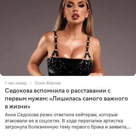
1 час назад
Соня Жарова
Седокова вспомнила о расставании с
первым мужем: «Лишилась самого важного
в жизни»
Анна Седокова резко ответила хейтерам, которые
атаковали ее в соцсетях. В ходе перепалки артистка
затронула болезненную тему первого брака и заявила,
что чужие судьбы — не ее зона ответственности. От