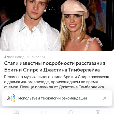
4 часа назад
super.ru
Стали известны подробности расставания
Бритни Спирс и Джастина Тимберлейка
Режиссер музыкального клипа Бритни Спирс рассказал
о драматичном эпизоде, произошедшем во время
съемок. Певица получила от Джастина Тимберлейка
сообщение о расставании прямо на площадке. По
словам постановщика,
Используем
технологии рекомендаций