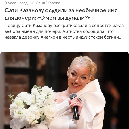
3 часа назад
Соня Жарова
Сати Казанову осудили за необычное имя
для дочери: «О чем вы думали?»
Певицу Сати Казанову раскритиковали в соцсетях из-за
выбора имени для дочери. Артистка сообщила, что
назвала девочку Анагхой в честь индуистской богини.
При этом исполнительница скрывала это имя от
поклонников