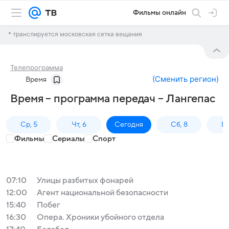
Фильмы онлайн
* транслируется московская сетка вещания
Телепрограмма
(
Сменить регион
)
Время
Время – программа передач – Лангепас
Ср, 5
Чт, 6
Сегодня
Сб, 8
Вс
Фильмы
Сериалы
Спорт
07:10
Улицы разбитых фонарей
12:00
Агент национальной безопасности
15:40
Побег
16:30
Опера. Хроники убойного отдела