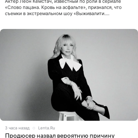
Актер Леон Кемстач, известный по роли в сериале
«Слово пацана. Кровь на асфальте», признался, что
съемки в экстремальном шоу «Выживалити.
Наследники» кардинально повлияли на его образ жизни.
Подробностями он
3 часа назад
Lenta.Ru
Продюсер назвал вероятную причину