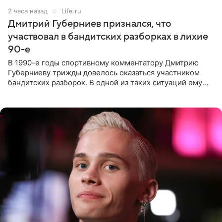
2 часа назад
Life.ru
Дмитрий Губерниев признался, что
участвовал в бандитских разборках в лихие
90-е
В 1990-е годы спортивному комментатору Дмитрию
Губерниеву трижды довелось оказаться участником
бандитских разборок. В одной из таких ситуаций ему
выдали тяжелый предмет и приказали вступить в драку,
однако он