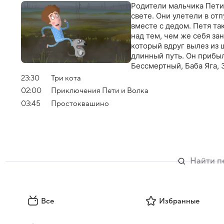
Родители мальчика Пети
свете. Они улетели в отп
вместе с дедом. Петя та
над тем, чем же себя за
который вдруг вылез из 
длинный путь. Он прибы
Бессмертный, Баба Яга,
Сказки сказками, а ино
23:30
Три кота
мальчика. Поэтому Волк 
02:00
Приключения Пети и Волка
Деда Мороза от амнезии,
03:45
Простоквашино
смекалки у Пети хоть от
Все
Избранные