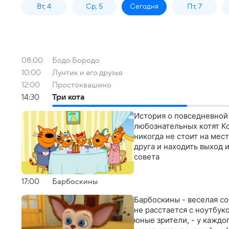
Вт, 4
Ср, 5
Сегодня
Пт, 7
08:00
Бодо Бородо
10:00
Лунтик и его друзья
12:00
Простоквашино
14:30
Три кота
История о повседневной
любознательных котят К
никогда не стоит на мес
друга и находить выход 
совета
17:00
Барбоскины
Барбоскины - веселая с
не расстается с ноутбуко
юные зрители, - у каждо