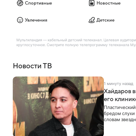
Спортивные
Новостные
Увлечения
Детские
Мультиландия — кабельный детский телеканал. Целевая аудитория 
круглосуточное. Смотрите полную телепрограмму телеканала Муль
Новости ТВ
1 минуту назад
Хайдаров в
его клиник
Пластический 
бредом слухи 
словам звездн
о