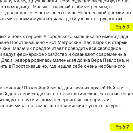
Жанну Киску, Дружок видит себя будущей звездой футбола,
ица и модница, Малыш - главный любимец семьи, а
ает для полного счастья всего лишь Нобелевской премии по
вными героями мультсериала, дети узнают о трудностях
и и взрослыми, научатся с юмором решать конфликтные
6.9
ых и новых героев! У городского мальчика по имени Дядя
евне Простоквашино - кот Матроскин, пес Шарик и старый
чкин. Мальчик предпочитает проводить все свободное
ни ведут фермерское хозяйство и осваивают современные
 Дяди Федора родилась маленькая дочка Вера Павловна, и
жить в Простоквашино, где нашла себе очень необычного
иключение! По крайней мере, для лучших друзей Нэйта и
дый день происходит что-то фантастическое, захватывающе
их ждут по пути из дома невероятные сюрпризы и
асения мира, но самая сложная миссия - успеть на урок
6.7