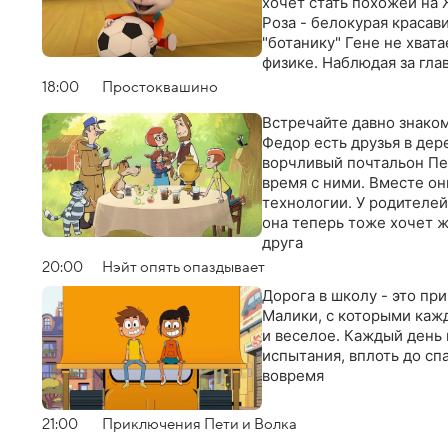
хочет стать похожей на 
Роза - белокурая красав
"ботанику" Гене не хват
физике. Наблюдая за гла
общения со сверстникам
18:00
Простоквашино
вопросы
Встречайте давно знаком
Федор есть друзья в дер
ворчливый почтальон Пе
время с ними. Вместе о
технологии. У родителей
она теперь тоже хочет 
друга
20:00
Нэйт опять опаздывает
Дорога в школу - это пр
Малики, с которыми каж
и веселое. Каждый день 
испытания, вплоть до сп
вовремя
21:00
Приключения Пети и Волка