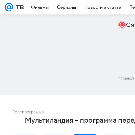
Фильмы
Сериалы
Новости и статьи
Те
См
* трансл
Телепрограмма
Мультиландия – программа пере