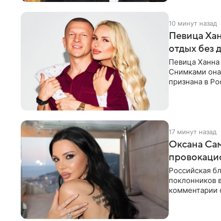
10 минут назад
Певица Хан
отдых без 
Певица Ханна 
Снимками она 
признана в Ро
серию снимко
17 минут назад
Оксана Са
провокаци
Российская б
поклонников 
комментарии о
компании Met