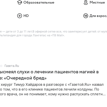
Образовательные
Местные
HD
Для взрос
— дети от 3 до 11 лет.В эфирной сетке все, что заинтересует детей: от м
тиландия для города Лангепас на «ТВ Mail».
Газета.Ru
ысмеял слухи о лечении пациентов магией в
е: «Очередной бред»
хирург Тимур Хайдаров в разговоре с «Газетой.Ru» назвал
о том, что в его клинике пациентов лечили колдуны. По
ого врача, он не понимает, кому нужно распускать сплетни