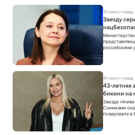
30 минут назад
Звезду сер
нацбезопас
Министерство
представляющ
российскими 
Рубцова, изве
40 минут назад
43-летняя 
бикини на 
Звезда «Униве
Снимками она 
позировала в
Рудова