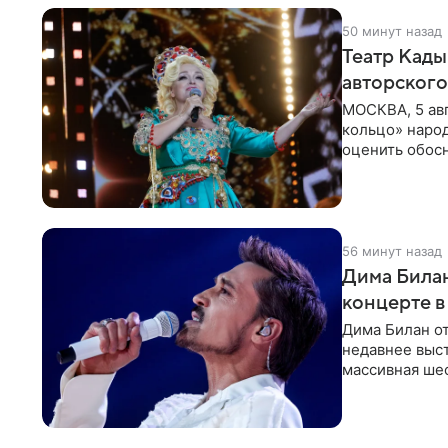
50 минут назад
Театр Кады
авторского
МОСКВА, 5 ав
кольцо» наро
оценить обос
по поводу
56 минут назад
Дима Билан
концерте в
Дима Билан от
недавнее выс
массивная ше
перекрыла обз