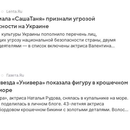
Lenta.Ru
иала «СашаТаня» признали угрозой
ности на Украине
 культуры Украины пополнило перечень лиц,
их угрозу национальной безопасности страны, двумя
деятелями — в список включены актриса Валентина
стная зрителям по
Газета.Ru
звезда «Универа» показала фигуру в крошечном
море
ра», актриса Наталья Рудова, снялась в купальнике на море.
поделилась в личном блоге. 43-летняя актриса
 бордовом крошечном бикини с золотыми деталями. Волосы