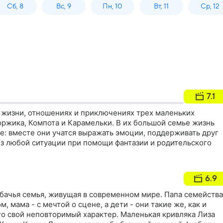
Сб, 8
Вс, 9
Пн, 10
Вт, 11
Ср, 12
7.1
 жизни, отношениях и приключениях трех маленьких
оржика, Компота и Карамельки. В их большой семье жизнь
те: вместе они учатся выражать эмоции, поддерживать друг
из любой ситуации при помощи фантазии и родительского
6.9
обачья семья, живущая в современном мире. Папа семейства
м, мама - с мечтой о сцене, а дети - они такие же, как и
го свой неповторимый характер. Маленькая кривляка Лиза