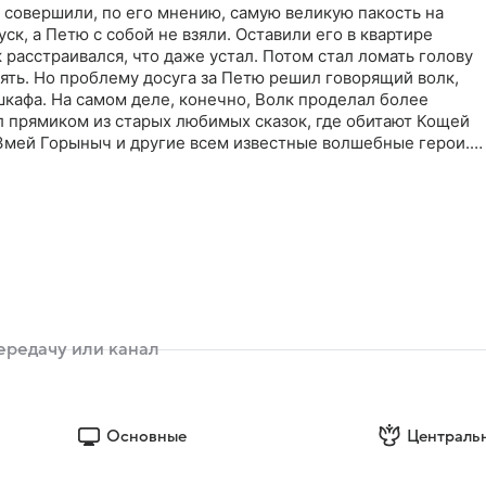
 совершили, по его мнению, самую великую пакость на
уск, а Петю с собой не взяли. Оставили его в квартире
к расстраивался, что даже устал. Потом стал ломать голову
нять. Но проблему досуга за Петю решил говорящий волк,
шкафа. На самом деле, конечно, Волк проделал более
л прямиком из старых любимых сказок, где обитают Кощей
 Змей Горыныч и другие всем известные волшебные герои.
гда волшебным героям нужна помощь обычного земного
и пришел за Петей. Мальчику все по плечу: хоть избавить
 хоть доставить по адресу чудо-пирожки. Все потому, что
бавляй
Основные
Централь