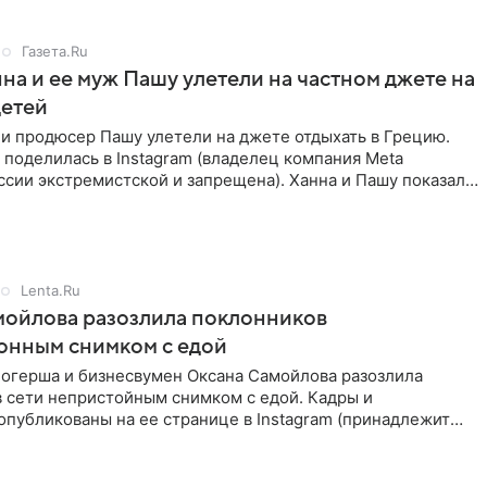
Газета.Ru
на и ее муж Пашу улетели на частном джете на
детей
и продюсер Пашу улетели на джете отдыхать в Грецию.
поделилась в Instagram (владелец компания Meta
ссии экстремистской и запрещена). Ханна и Пашу показали
в,
Lenta.Ru
мойлова разозлила поклонников
онным снимком с едой
логерша и бизнесвумен Оксана Самойлова разозлила
в сети непристойным снимком с едой. Кадры и
публикованы на ее странице в Instagram (принадлежит
a, признанной