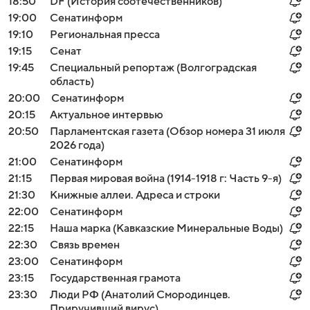
18:50
DF (История соотечественников)
19:00
Сенатинформ
19:10
Региональная пресса
19:15
Сенат
19:45
Специальный репортаж (Волгоградская
область)
20:00
Сенатинформ
20:15
Актуальное интервью
20:50
Парламентская газета (Обзор номера 31 июля
2026 года)
21:00
Сенатинформ
21:15
Первая мировая война (1914-1918 г: Часть 9-я)
21:30
Книжные аллеи. Адреса и строки
22:00
Сенатинформ
22:15
Наша марка (Кавказские Минеральные Воды)
22:30
Связь времен
23:00
Сенатинформ
23:15
Государственная грамота
23:30
Люди РФ (Анатолий Смородинцев.
Приручивший вирус)