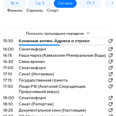
Вт, 4
Ср, 5
Сегодня
Пт, 7
Сб
Фильмы
Сериалы
Спорт
Показать прошедшие передачи
15:30
Книжные аллеи. Адреса и строки
16:00
Сенатинформ
16:15
Наша марка (Кавказские Минеральные Воды)
16:30
Связь времен
17:00
Сенатинформ
17:10
Сенат (Интервью)
17:15
Государственная грамота
17:30
Люди РФ (Анатолий Смородинцев.
Приручивший вирус)
18:00
Сенатинформ
18:10
Сенат (Репортаж)
18:25
Документальное кино (Настоящее)