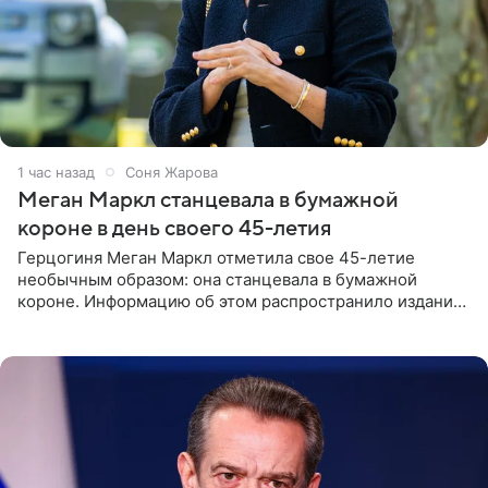
1 час назад
Соня Жарова
Меган Маркл станцевала в бумажной
короне в день своего 45-летия
Герцогиня Меган Маркл отметила свое 45-летие
необычным образом: она станцевала в бумажной
короне. Информацию об этом распространило издание
People. На праздновании в своем особняке в Монтесито
именинница