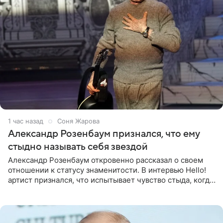
1 час назад
Соня Жарова
Александр Розенбаум признался, что ему
стыдно называть себя звездой
Александр Розенбаум откровенно рассказал о своем
отношении к статусу знаменитости. В интервью Hello!
артист признался, что испытывает чувство стыда, когда
его называют звездой. «По молодости я как‑то по пьяни