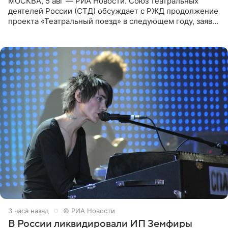
МОСКВА, 5 авг — РИА Новости. Союз театральных
деятелей России (СТД) обсуждает с РЖД продолжение
проекта «Театральный поезд» в следующем году, заявил
председатель СТД Владимир Машков. Президент
России Владимир
3 часа назад
© РИА Новости
В России ликвидировали ИП Земфиры