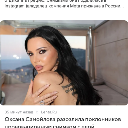
отдыхать в Грецию. Снимками она поделилась в
Instagram (владелец компания Meta признана в России
экстремистской и запрещена). Ханна и Пашу показали
серию снимков,
35 минут назад
Lenta.Ru
Оксана Самойлова разозлила поклонников
провокационным снимком с едой