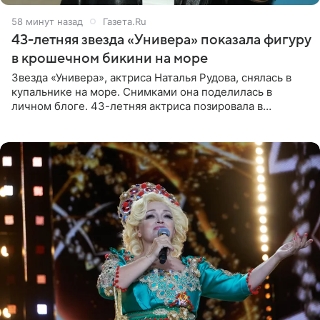
58 минут назад
Газета.Ru
43-летняя звезда «Универа» показала фигуру
в крошечном бикини на море
Звезда «Универа», актриса Наталья Рудова, снялась в
купальнике на море. Снимками она поделилась в
личном блоге. 43-летняя актриса позировала в
бордовом крошечном бикини с золотыми деталями.
Волосы Рудова