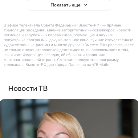
Показать еще
В эфире телеканала Совета Федерации «Вместе-РФ» — прямые
трансляции заседаний, мнение авторитетных ньюсмейкеров, новости
регионов и зарубежных парламентов, обучающие и научно-
популярные программы, документальное кино, лучшие отечественные
художественные фильмы и многое другое. «Вместе-РФ» рассказывает
не только о законотворческой деятельности, он рассказывает о том,
как живет Федерация сегодня, об обычаях и традициях
многонациональной страны. Смотрите полную телепрограмму
телеканала Вместе-РФ для города Лангепас на «ТВ Mail».
Новости ТВ