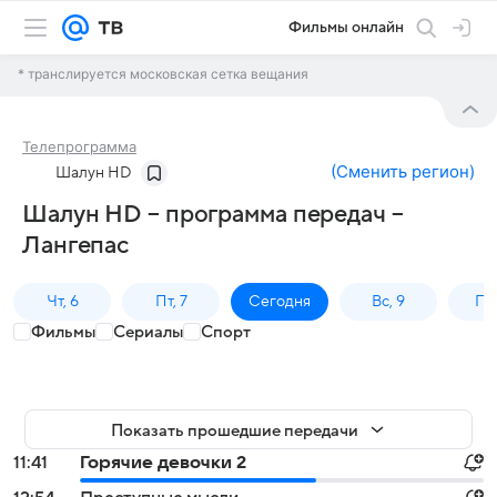
Фильмы онлайн
* транслируется московская сетка вещания
Телепрограмма
(
Сменить регион
)
Шалун HD
Шалун HD – программа передач –
Лангепас
Чт, 6
Пт, 7
Сегодня
Вс, 9
Пн,
Фильмы
Сериалы
Спорт
Показать прошедшие передачи
11:41
Горячие девочки 2