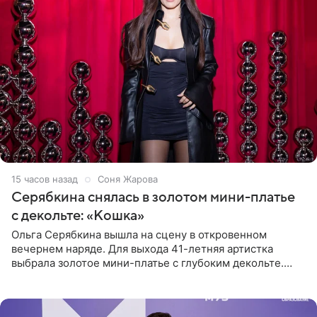
15 часов назад
Соня Жарова
Серябкина снялась в золотом мини-платье
с декольте: «Кошка»
Ольга Серябкина вышла на сцену в откровенном
вечернем наряде. Для выхода 41-летняя артистка
выбрала золотое мини-платье с глубоким декольте.
Дополнением к образу стали бежевые мюли. Стилисты
выпрямили волосы