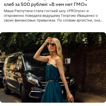
хлеб за 500 рублей: «В нем нет ГМО»
Маша Распутина стала гостьей шоу «PROпуск» и
откровенно поведала ведущему Георгию Иващенко о
своих финансовых привычках. По словам артистки, она
давно перестала следить за тратами и может позволить
себе жить,