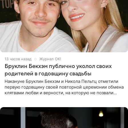
13 часов назад
Журнал OK!
Бруклин Бекхэм публично уколол своих
родителей в годовщину свадьбы
Накануне Бруклин Бекхэм и Никола Пельтц отметили
первую годовщину своей повторной церемонии обмена
клятвами любви и верности, на которую не позвали
никого из клана Бекхэм. По словам инсайдеров, пара
считает это