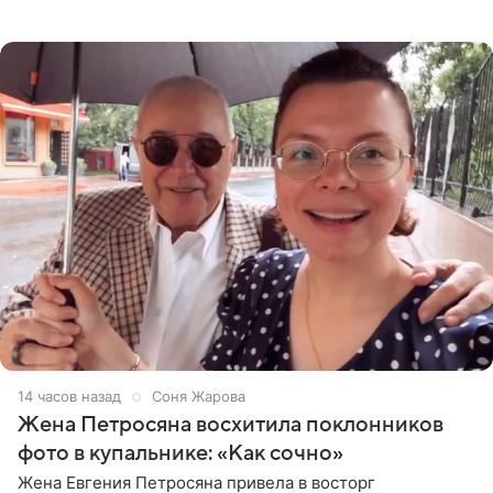
деталями личной встречи с герцогиней Сассекской,
пишет PageSix. По
14 часов назад
Соня Жарова
Жена Петросяна восхитила поклонников
фото в купальнике: «Как сочно»
Жена Евгения Петросяна привела в восторг