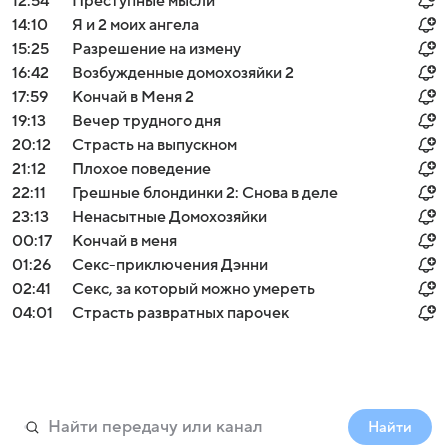
12:54
Преступные мысли
14:10
Я и 2 моих ангела
15:25
Разрешение на измену
16:42
Возбужденные домохозяйки 2
17:59
Кончай в Меня 2
19:13
Вечер трудного дня
20:12
Страсть на выпускном
21:12
Плохое поведение
22:11
Грешные блондинки 2: Снова в деле
23:13
Ненасытные Домохозяйки
00:17
Кончай в меня
01:26
Секс-приключения Дэнни
02:41
Секс, за который можно умереть
04:01
Страсть развратных парочек
Найти