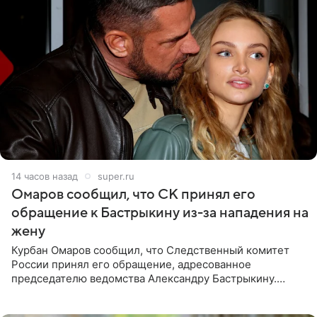
14 часов назад
super.ru
Омаров сообщил, что СК принял его
обращение к Бастрыкину из-за нападения на
жену
Курбан Омаров сообщил, что Следственный комитет
России принял его обращение, адресованное
председателю ведомства Александру Бастрыкину.
Бизнесмен опубликовал ответ Информационного
центра СК в личном блоге. В