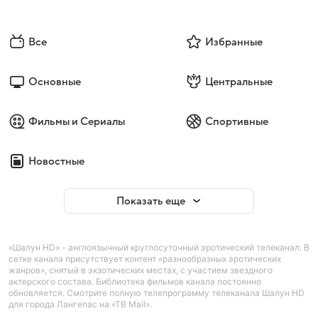
Все
Избранные
Основные
Центральные
Фильмы и Сериалы
Спортивные
Новостные
Показать еще
«Шалун HD» - англоязычный круглосуточный эротический телеканал. В
сетке канала присутствует контент «разнообразных эротических
жанров», снятый в экзотических местах, с участием звездного
актерского состава. Библиотека фильмов канала постоянно
обновляется. Смотрите полную телепрограмму телеканала Шалун HD
для города Лангепас на «ТВ Mail».