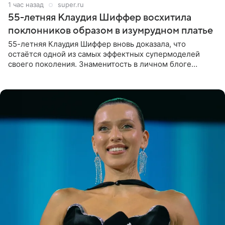
1 час назад
super.ru
55-летняя Клаудия Шиффер восхитила
поклонников образом в изумрудном платье
55-летняя Клаудия Шиффер вновь доказала, что
остаётся одной из самых эффектных супермоделей
своего поколения. Знаменитость в личном блоге
поделилась фотографиями с недавней свадьбы, где
появилась в роли гостьи,