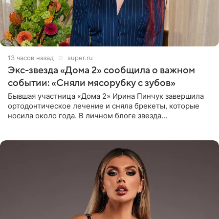
13 часов назад
super.ru
Экс-звезда «Дома 2» сообщила о важном
событии: «Сняли мясорубку с зубов»
Бывшая участница «Дома 2» Ирина Пинчук завершила
ортодонтическое лечение и сняла брекеты, которые
носила около года. В личном блоге звезда
опубликовала видео из кабинета стоматолога, где
показала процесс снятия