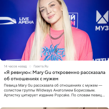
14 часов назад
Газета.Ru
«Я ревную»: Mary Gu откровенно рассказала
об отношениях с мужем
Певица Mary Gu рассказала об отношениях с мужем —
солистом группы Wildways Анатолием Борисовым.
Артистку цитирует издание Popcake. По словам певицы,
залог любви — это принять недостатки другого
человека. Также