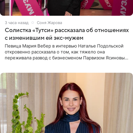
3 часа назад
Соня Жарова
Солистка «Тутси» рассказала об отношениях
с изменившим ей экс-мужем
Певица Мария Вебер в интервью Наталье Подольской
откровенно рассказала о том, как тяжело она
переживала развод с бизнесменом Парвизом Ясиновым.
Артистка призналась, что измена бывшего супруга стала
для нее