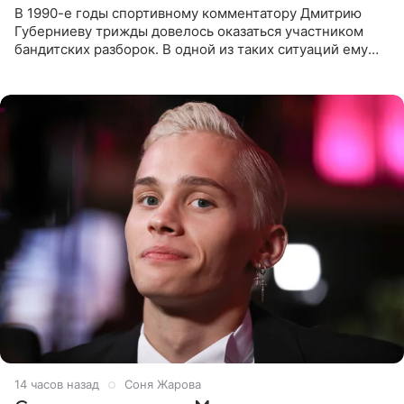
В 1990-е годы спортивному комментатору Дмитрию
Губерниеву трижды довелось оказаться участником
бандитских разборок. В одной из таких ситуаций ему
выдали тяжелый предмет и приказали вступить в драку,
однако он
14 часов назад
Соня Жарова