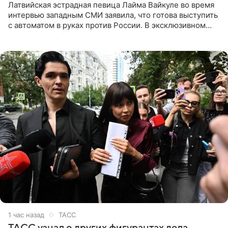
Латвийская эстрадная певица Лайма Вайкуле во время
интервью западным СМИ заявила, что готова выступить
с автоматом в руках против России. В эксклюзивном
комментарии aif.ru продюсер Сергей Дворцов отметил,
что
1 час назад
ТАСС
ТАСС узнал о других фигурантах дела