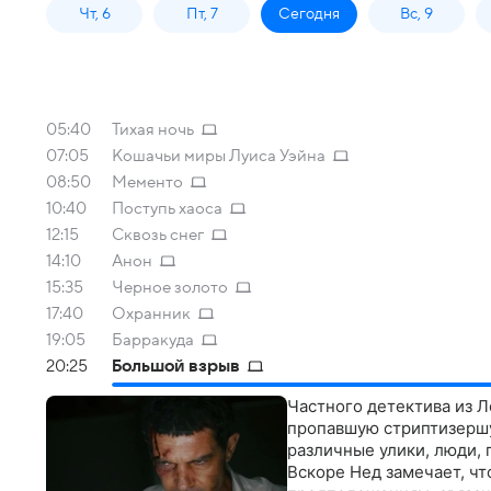
Чт, 6
Пт, 7
Сегодня
Вс, 9
05:40
Тихая ночь
07:05
Кошачьи миры Луиса Уэйна
08:50
Мементо
10:40
Поступь хаоса
12:15
Сквозь снег
14:10
Анон
15:35
Черное золото
17:40
Охранник
19:05
Барракуда
20:25
Большой взрыв
Частного детектива из 
пропавшую стриптизершу 
различные улики, люди, 
Вскоре Нед замечает, чт