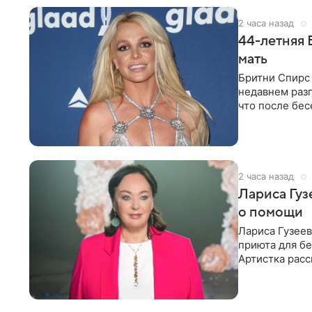
2 часа назад
44-летняя 
мать
Бритни Спирс 
недавнем разг
что после бе
артистки
2 часа назад
Лариса Гу
о помощи
Лариса Гузее
приюта для бе
Артистка расс
животных к