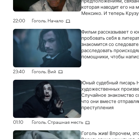
предположениям, связан 
которая наводит его на 
Мексико. И теперь Крузу
коррумпированными дете
22:00
Гоголь. Начало
жизней, тридцать милли
объяснить
Фильм рассказывает о юн
пробовать себя в литера
знакомится со следовате
расследовать происходя
помощники, чтобы напис
23:40
Гоголь. Вий
Юный судебный писарь Н
художественных произвед
Случайное знакомство с
что они вместе отправл
преступления
01:10
Гоголь. Страшная месть
Гоголь жив! Впрочем, эт