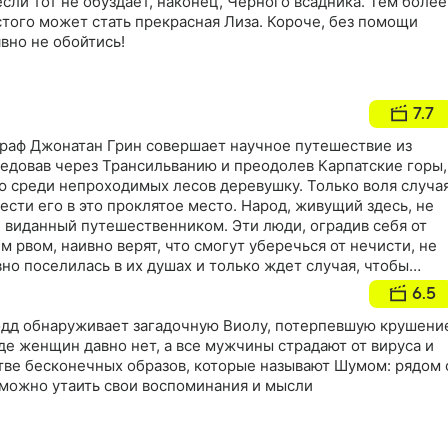
если тот не обуздает, наконец, Черного всадника. Тем более
того может стать прекрасная Лиза. Короче, без помощи
вно не обойтись!
7.7
ограф Джонатан Грин совершает научное путешествие из
ледовав через Трансильванию и преодолев Карпатские горы,
ю среди непроходимых лесов деревушку. Только воля случа
ести его в это проклятое место. Народ, живущий здесь, не
 виданный путешественником. Эти люди, оградив себя от
м рвом, наивно верят, что смогут уберечься от нечисти, не
вно поселилась в их душах и только ждет случая, чтобы
 в страшном сне ученый-материалист не предполагал, что
6.5
реча с верным слугой дьявола
дд обнаруживает загадочную Виолу, потерпевшую крушени
где женщин давно нет, а все мужчины страдают от вируса и
тве бесконечных образов, которые называют Шумом: рядом 
можно утаить свои воспоминания и мысли