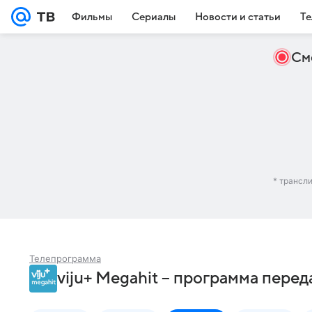
Фильмы
Сериалы
Новости и статьи
Те
См
* трансл
Телепрограмма
viju+ Megahit – программа пере