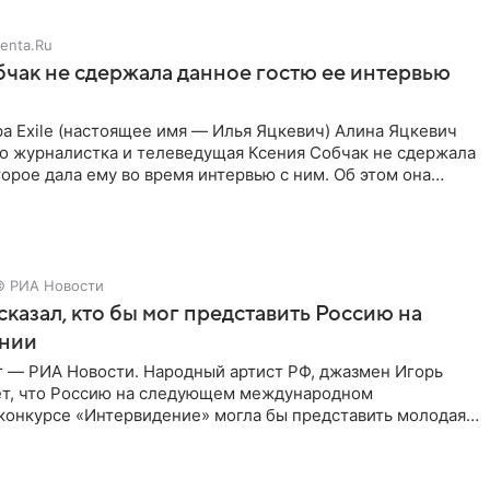
enta.Ru
чак не сдержала данное гостю ее интервью
а Exile (настоящее имя — Илья Яцкевич) Алина Яцкевич
то журналистка и телеведущая Ксения Собчак не сдержала
орое дала ему во время интервью с ним. Об этом она
© РИА Новости
сказал, кто бы мог представить Россию на
нии
г — РИА Новости. Народный артист РФ, джазмен Игорь
ет, что Россию на следующем международном
конкурсе «Интервидение» могла бы представить молодая
а Убель, так