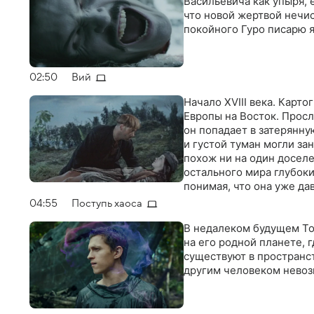
Васильевича как упыря, 
что новой жертвой нечис
покойного Гуро писарю я
02:50
Вий
Начало XVIII века. Карт
Европы на Восток. Прос
он попадает в затерянну
и густой туман могли зан
похож ни на один доселе
остального мира глубоки
понимая, что она уже да
вырваться наружу. Даже
04:55
Поступь хаоса
здесь ему уготована вст
В недалеком будущем То
на его родной планете, 
существуют в пространс
другим человеком невоз