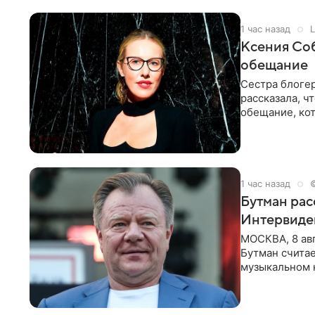
1 час назад
L
Ксения Соб
обещание
Сестра блогер
рассказала, ч
обещание, кот
заявила в
1 час назад
Бутман рас
Интервиде
МОСКВА, 8 ав
Бутман счита
музыкальном 
певица Варвар