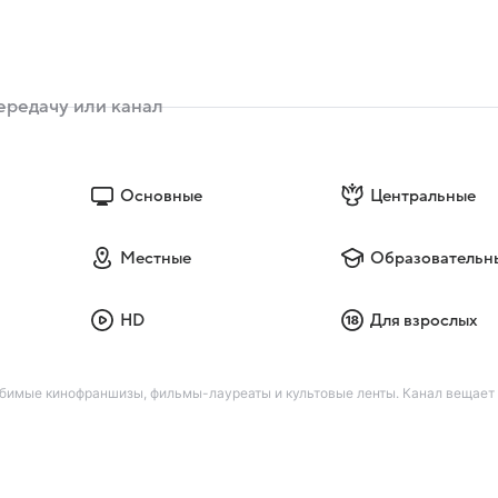
Основные
Центральные
Местные
Образовательн
HD
Для взрослых
юбимые кинофраншизы, фильмы-лауреаты и культовые ленты. Канал вещает