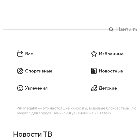
Все
Избранные
Спортивные
Новостные
Увлечения
Детские
ViP Megahit — это настоящие кинохиты, мировые блокбастеры, л
Megahit для города Ленинск-Кузнецкий на «ТВ Mail».
Новости ТВ