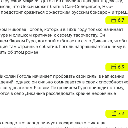
с русской мафией. Детектив случайно находит подсказку,
мысль, что Лекси может быть в Сан-Селеритасе, Нью-
 предстоит сразиться с жестоким русским боксером и трем
ктивами полиции. Разгадка тайны обойдется в десять
6.7
онов долларов чистой прибыли и, возможно, сможет все
ом Николае Гоголе, который в 1829 году только начинает
туре и слишком критичен к своему творчеству. Он
лем Яковом Гуро, который отбывает в село Диканька, чтобы
щие там странные события. Гоголь напрашивается к нему в
ать об этом роман
6.9
иколай Гоголь начинает пробовать свои силы в написании
ений, однако он сильно сомневается в своих способностях
о следователем Яковом Петровичем Гуро приводит к тому,
яются в село Диканька расследовать крайне необычные
7.2
о ненадолго: народ линчует воскресшего Николая