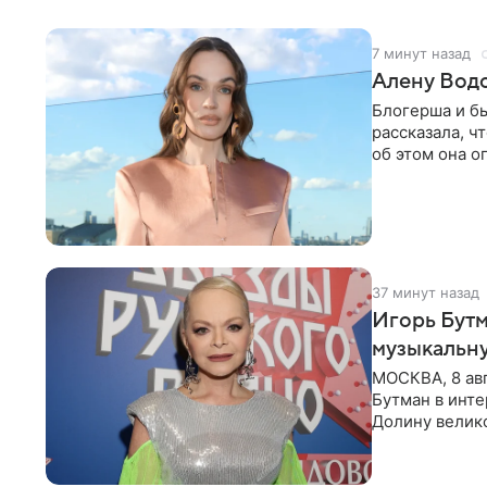
7 минут назад
Алену Вод
Блогерша и б
рассказала, ч
об этом она о
время отдыха
37 минут назад
Игорь Бутм
музыкальн
МОСКВА, 8 ав
Бутман в инт
Долину велико
новую совмес