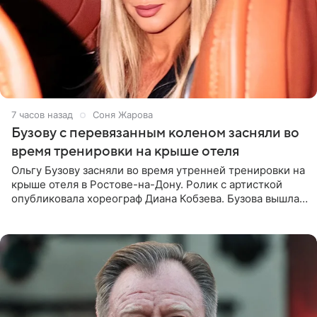
7 часов назад
Соня Жарова
Бузову с перевязанным коленом засняли во
время тренировки на крыше отеля
Ольгу Бузову засняли во время утренней тренировки на
крыше отеля в Ростове-на-Дону. Ролик с артисткой
опубликовала хореограф Диана Кобзева. Бузова вышла
на занятие спортом в 32-градусную жару ранним утром,