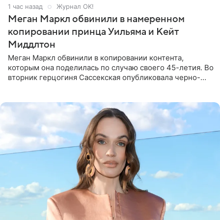
1 час назад
Журнал OK!
Меган Маркл обвинили в намеренном
копировании принца Уильяма и Кейт
Миддлтон
Меган Маркл обвинили в копировании контента,
которым она поделилась по случаю своего 45-летия. Во
вторник герцогиня Сассекская опубликовала черно-
белую фотографию, на которой она прыгает в бассейн с
воздушными