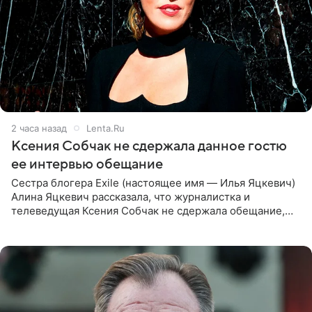
2 часа назад
Lenta.Ru
Ксения Собчак не сдержала данное гостю
ее интервью обещание
Сестра блогера Exile (настоящее имя — Илья Яцкевич)
Алина Яцкевич рассказала, что журналистка и
телеведущая Ксения Собчак не сдержала обещание,
которое дала ему во время интервью с ним. Об этом она
заявила в