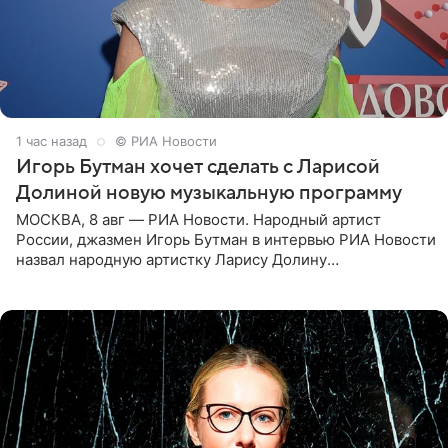
1 час назад
© РИА Новости
Игорь Бутман хочет сделать с Ларисой
Долиной новую музыкальную программу
МОСКВА, 8 авг — РИА Новости. Народный артист
России, джазмен Игорь Бутман в интервью РИА Новости
назвал народную артистку Ларису Долину
великолепной певицей и рассказал о желании сделать с
ней новую совместную