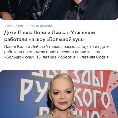
1 час назад
Соня Жарова
Дети Павла Воли и Ляйсан Утяшевой
работали на шоу «Большой куш»
Павел Воля и Ляйсан Утяшева рассказали, что их дети
работали на съемках нового сезона реалити-шоу
«Большой куш». 13-летние Роберт и 11-летняя София
отправились вместе с родителями в Таиланд и успели
поработать