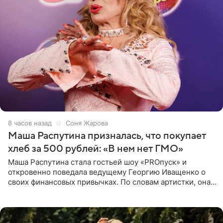
8 часов назад
Соня Жарова
Маша Распутина призналась, что покупает
хлеб за 500 рублей: «В нем нет ГМО»
Маша Распутина стала гостьей шоу «PROпуск» и
откровенно поведала ведущему Георгию Иващенко о
своих финансовых привычках. По словам артистки, она
давно перестала следить за тратами и может позволить
себе жить,