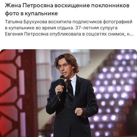
Жена Петросяна восхищение поклонников
фото в купальнике
Татьяна Брухунова восхитила подписчиков фотографией
в купальнике во время отдыха. 37-летняя супруга
Евгения Петросяна опубликовала в соцсетях снимок, на
котором позирует у бассейна в белоснежном монокини
с