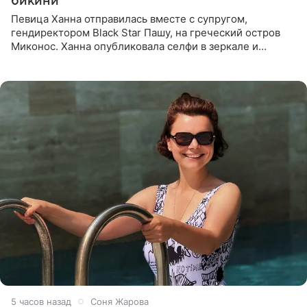
бикини
Певица Ханна отправилась вместе с супругом,
гендиректором Black Star Пашу, на греческий остров
Миконос. Ханна опубликовала селфи в зеркале и
призналась, что сейчас особенно довольна собой. По
словам певицы, она
5 часов назад
Соня Жарова