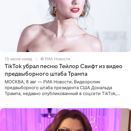
13 часов назад
© РИА Новости
TikTok убрал песню Тейлор Свифт из видео
предвыборного штаба Трампа
МОСКВА, 8 авг — РИА Новости. Видеоролик
предвыборного штаба президента США Дональда
Трампа, недавно опубликованный в соцсети TikTok,
остался без звуковой дорожки в виде песни August
(«Август») американской