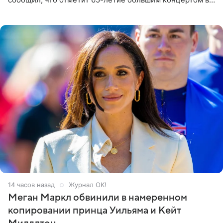
Кремлевском дворце, а вместе с ним на сцену выйдут
его друзья —
14 часов назад
Журнал OK!
Меган Маркл обвинили в намеренном
копировании принца Уильяма и Кейт