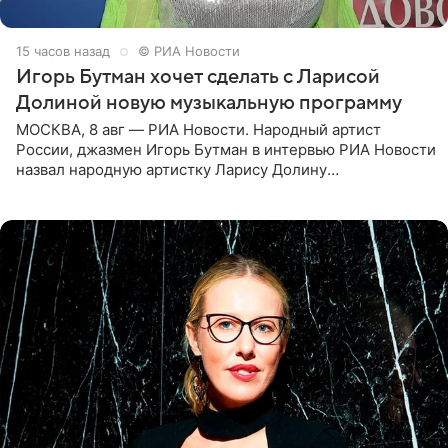
15 часов назад
© РИА Новости
Игорь Бутман хочет сделать с Ларисой
Долиной новую музыкальную программу
МОСКВА, 8 авг — РИА Новости. Народный артист
России, джазмен Игорь Бутман в интервью РИА Новости
назвал народную артистку Ларису Долину
великолепной певицей и рассказал о желании сделать с
ней новую совместную