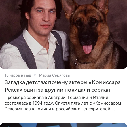
18 часов назад
Мария Серяпова
Загадка детства: почему актеры «Комиссара
Рекса» один за другим покидали сериал
Премьера сериала в Австрии, Германии и Италии
состоялась в 1994 году. Спустя пять лет с «Комиссаром
Рексом» познакомили и российских телезрителей.
Необычайно умная собака мгновенно влюбляла в себя
публику. Но и