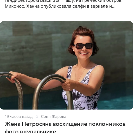
гендиректором Black Star Пашу, на греческий остров
Миконос. Ханна опубликовала селфи в зеркале и
призналась, что сейчас особенно довольна собой. По
словам певицы, она
19 часов назад
Соня Жарова
Жена Петросяна восхищение поклонников
фото в купальнике