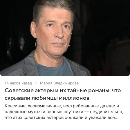
14 часов назад
Мария Владимирова
Советские актеры и их тайные романы: что
скрывали любимцы миллионов
Красивые, харизматичные, востребованные да еще и
надежные мужья и верные спутники — неудивительно,
что этих советских актеров обожали и уважали все
женщины большой страны, и наверняка не раз ставили
их в