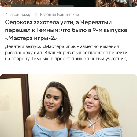
7 часов назад
Евгения Башинская
Седокова захотела уйти, а Череватый
перешел к Темным: что было в 9-м выпуске
«Мастера игры-2»
Девятый выпуск «Мастера игры» заметно изменил
расстановку сил. Влад Череватый согласился перейти
на сторону Темных, в проект пришел новый участник, а
Курбан Омаров и Анна Седокова оказались под таким
давлением.