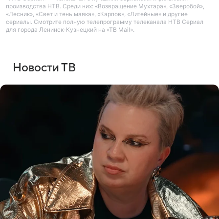
производства НТВ. Среди них: «Возвращение Мухтара», «Зверобой»,
«Лесник», «Свет и тень маяка», «Карпов», «Литейные» и другие
сериалы. Смотрите полную телепрограмму телеканала НТВ Сериал
для города Ленинск-Кузнецкий на «ТВ Mail».
Новости ТВ