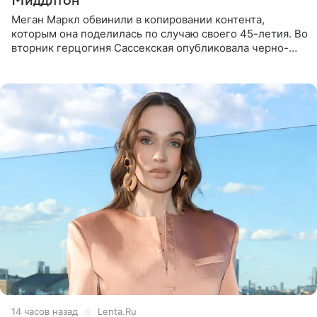
Миддлтон
Меган Маркл обвинили в копировании контента,
которым она поделилась по случаю своего 45-летия. Во
вторник герцогиня Сассекская опубликовала черно-
белую фотографию, на которой она прыгает в бассейн с
воздушными
14 часов назад
Lenta.Ru