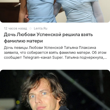
12 часов назад
Lenta.Ru
Дочь Любови Успенской решила взять
фамилию матери
Дочь певицы Любови Успенской Татьяна Плаксина
заявила, что собирается взять фамилию матери. Об этом
сообщает Telegram-канал Super. Татьяна подчеркнула,
что приняла решение о смене фамилии, поскольку
именно от