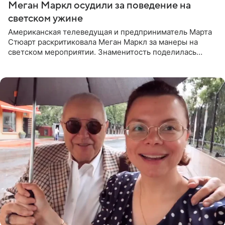
Меган Маркл осудили за поведение на
светском ужине
Американская телеведущая и предприниматель Марта
Стюарт раскритиковала Меган Маркл за манеры на
светском мероприятии. Знаменитость поделилась
деталями личной встречи с герцогиней Сассекской,
пишет PageSix. По