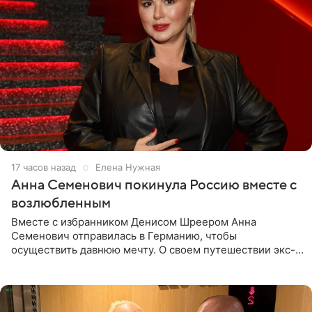
17 часов назад
Елена Нужная
Анна Семенович покинула Россию вместе с
возлюбленным
Вместе с избранником Денисом Шреером Анна
Семенович отправилась в Германию, чтобы
осуществить давнюю мечту. О своем путешествии экс-
солистка «Блестящих» рассказала поклонникам на
личной странице в социальной