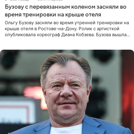
Бузову с перевязанным коленом засняли во
время тренировки на крыше отеля
Ольгу Бузову засняли во время утренней тренировки на
крыше отеля в Ростове-на-Дону. Ролик с артисткой
опубликовала хореограф Диана Кобзева. Бузова вышла
на занятие спортом в 32-градусную жару ранним утром,