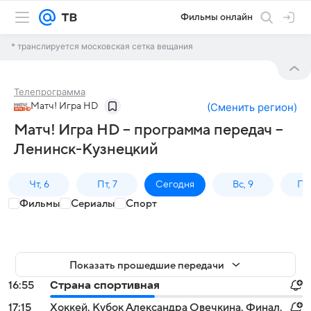
Фильмы онлайн
* транслируется московская сетка вещания
Телепрограмма
Матч! Игра HD
(
Сменить регион
)
Матч! Игра HD – программа передач –
Ленинск-Кузнецкий
Чт, 6
Пт, 7
Сегодня
Вс, 9
Пн,
Фильмы
Сериалы
Спорт
Показать прошедшие передачи
16:55
Страна спортивная
17:15
Хоккей. Кубок Александра Овечкина. Финал.