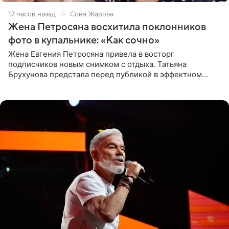
17 часов назад
Соня Жарова
Жена Петросяна восхитила поклонников
фото в купальнике: «Как сочно»
Жена Евгения Петросяна привела в восторг
подписчиков новым снимком с отдыха. Татьяна
Брухунова предстала перед публикой в эффектном
черно-сиреневом монокини, позируя прямо в бассейне.
«Ох, как сочно», «Татьяна,