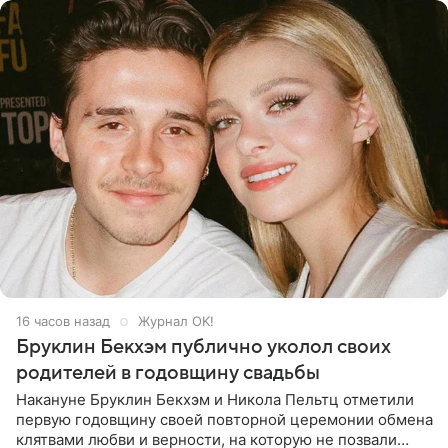
16 часов назад
Журнал OK!
Бруклин Бекхэм публично уколол своих
родителей в годовщину свадьбы
Накануне Бруклин Бекхэм и Никола Пельтц отметили
первую годовщину своей повторной церемонии обмена
клятвами любви и верности, на которую не позвали