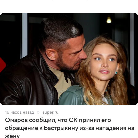
никого из клана Бекхэм. По словам инсайдеров, пара
считает это
16 часов назад
super.ru
Омаров сообщил, что СК принял его
обращение к Бастрыкину из-за нападения на
жену