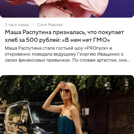
3 часа назад
Соня Жарова
Маша Распутина призналась, что покупает
хлеб за 500 рублей: «В нем нет ГМО»
Маша Распутина стала гостьей шоу «PROпуск» и
откровенно поведала ведущему Георгию Иващенко о
своих финансовых привычках. По словам артистки, она
давно перестала следить за тратами и может позволить
себе жить,