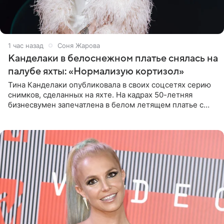
1 час назад
Соня Жарова
Канделаки в белоснежном платье снялась на
палубе яхты: «Нормализую кортизол»
Тина Канделаки опубликовала в своих соцсетях серию
снимков, сделанных на яхте. На кадрах 50-летняя
бизнесвумен запечатлена в белом летящем платье с
глубокими разрезами на талии. Свой образ Канделаки
дополнила