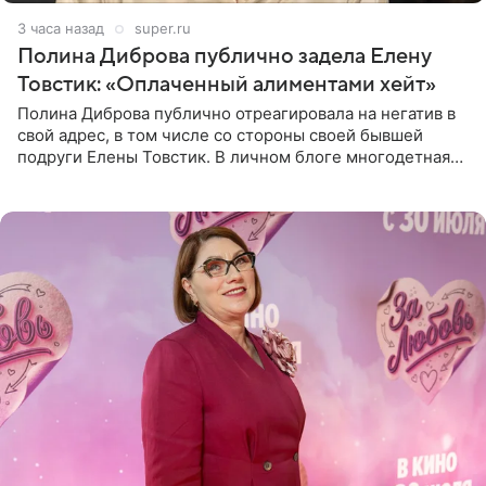
3 часа назад
super.ru
Полина Диброва публично задела Елену
Товстик: «Оплаченный алиментами хейт»
Полина Диброва публично отреагировала на негатив в
свой адрес, в том числе со стороны своей бывшей
подруги Елены Товстик. В личном блоге многодетная
мама дала понять, что считает экс‑супругу Романа
Товстика