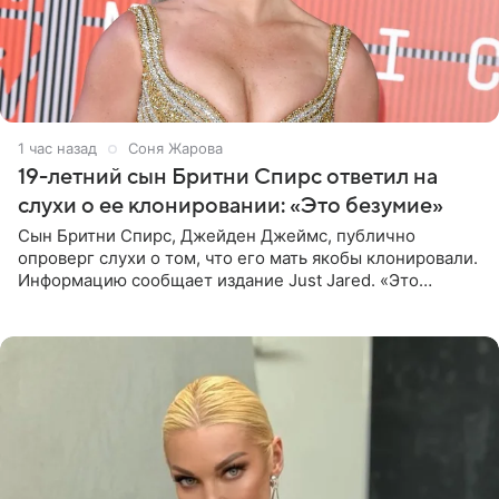
1 час назад
Соня Жарова
19-летний сын Бритни Спирс ответил на
слухи о ее клонировании: «Это безумие»
Сын Бритни Спирс, Джейден Джеймс, публично
опроверг слухи о том, что его мать якобы клонировали.
Информацию сообщает издание Just Jared. «Это
заставляет меня понять, что многое в СМИ
преувеличено и фальшиво.