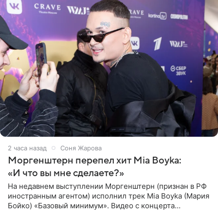
2 часа назад
Соня Жарова
Моргенштерн перепел хит Mia Boyka:
«И что вы мне сделаете?»
На недавнем выступлении Моргенштерн (признан в РФ
иностранным агентом) исполнил трек Mia Boyka (Мария
Бойко) «Базовый минимум». Видео с концерта
опубликовала Алена Жигалова в своем Telegram-