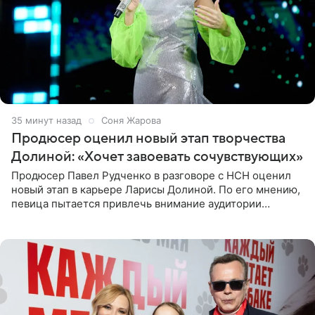
35 минут назад
Соня Жарова
Продюсер оценил новый этап творчества
Долиной: «Хочет завоевать сочувствующих»
Продюсер Павел Рудченко в разговоре с НСН оценил
новый этап в карьере Ларисы Долиной. По его мнению,
певица пытается привлечь внимание аудитории
«сочувствующих», идя по пути, который ранее уже
протоптали Ольга