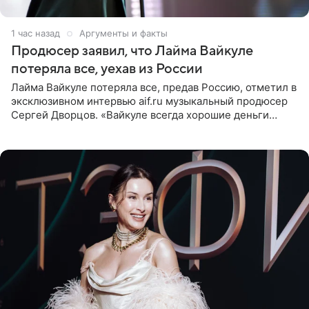
1 час назад
Аргументы и факты
Продюсер заявил, что Лайма Вайкуле
потеряла все, уехав из России
Лайма Вайкуле потеряла все, предав Россию, отметил в
эксклюзивном интервью aif.ru музыкальный продюсер
Сергей Дворцов. «Вайкуле всегда хорошие деньги
получала в России, заработки сопоставимы с Пугачевой,
10−20