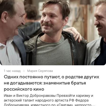
1 час назад
Мария Серяпова
Одних постоянно путают, о родстве других
не догадываются: знаменитые братья
российского кино
Иван и Виктор Добронравовы Превзойти харизму и
актерский талант народного артиста РФ Федора
Добронравова, известного по «Сватам», непросто.