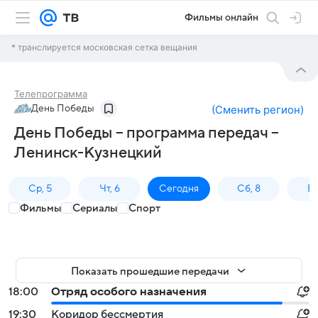
Фильмы онлайн
* транслируется московская сетка вещания
Телепрограмма
День Победы
(
Сменить регион
)
День Победы – программа передач –
Ленинск-Кузнецкий
Ср, 5
Чт, 6
Сегодня
Сб, 8
Вс
Фильмы
Сериалы
Спорт
Показать прошедшие передачи
18:00
Отряд особого назначения
19:30
Коридор бессмертия