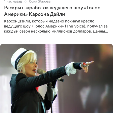
1 час назад
Соня Жарова
Раскрыт заработок ведущего шоу «Голос
Америки» Карсона Дэйли
Карсон Дэйли, который недавно покинул кресло
ведущего шоу «Голос Америки» (The Voice), получал за
каждый сезон несколько миллионов долларов. Данные
о его доходах раскрыл инсайдер из съемочной команды
проекта в