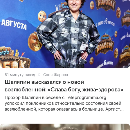
51 минуту назад
Соня Жарова
Шаляпин высказался о новой
возлюбленной: «Слава богу, жива-здорова»
Прохор Шаляпин в беседе с Teleprogramma.org
успокоил поклонников относительно состояния своей
возлюбленной, которая оказалась в больнице. Артист
признался, что выдохнул спокойно: жизнь женщины вне
опасности, а