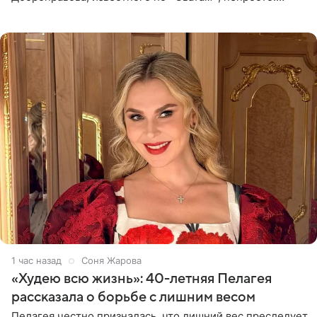
Однако его сыновья достойно продолжают знаменитую
фамилию в
1 час назад
Соня Жарова
«Худею всю жизнь»: 40-летняя Пелагея
рассказала о борьбе с лишним весом
Пелагея честно призналась, что лишний вес преследует