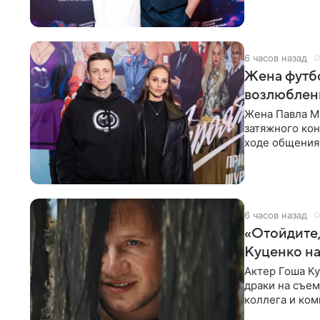
6 часов назад
Жена футбо
возлюбленн
Жена Павла Ма
затяжного ко
ходе общения 
раньше судил 
6 часов назад
«Отойдите,
Куценко на
Актер Гоша Ку
драки на съем
коллега и ком