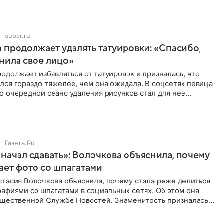
super.ru
 продолжает удалять татуировки: «Спасибо,
анила свое лицо»
одолжает избавляться от татуировок и призналась, что
лся гораздо тяжелее, чем она ожидала. В соцсетях певица
то очередной сеанс удаления рисунков стал для нее
Газета.Ru
начал сдавать»: Волочкова объяснила, почему
ает фото со шпагатами
тасия Волочкова объяснила, почему стала реже делиться
афиями со шпагатами в социальных сетях. Об этом она
бщественной Службе Новостей. Знаменитость призналась,