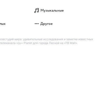
Музыкальные
лых
Другое
телестудий мира: удивительные исследования и заметки известных
леканала viju+ Planet для города Лесной на «ТВ Mail».