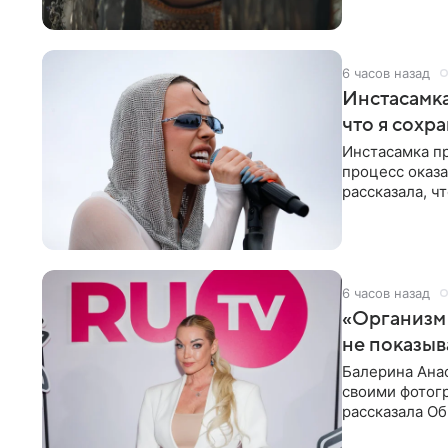
6 часов назад
Инстасамка
что я сохр
Инстасамка пр
процесс оказа
рассказала, ч
«ужасно
6 часов назад
«Организм 
не показыв
Балерина Анас
своими фотогр
рассказала О
что на