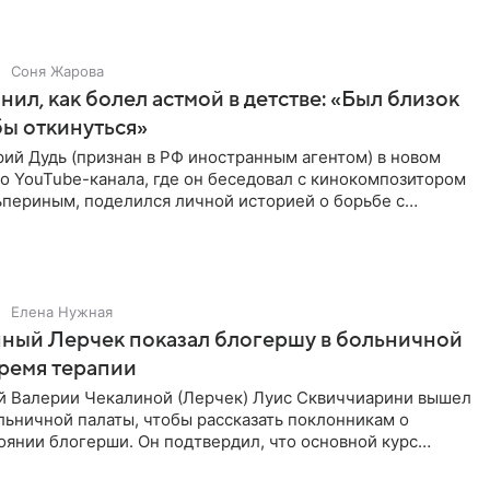
Соня Жарова
нил, как болел астмой в детстве: «Был близок
обы откинуться»
ий Дудь (признан в РФ иностранным агентом) в новом
о YouTube-канала, где он беседовал с кинокомпозитором
ьпериным, поделился личной историей о борьбе с
 астмой в
Елена Нужная
ный Лерчек показал блогершу в больничной
время терапии
 Валерии Чекалиной (Лерчек) Луис Сквиччиарини вышел
ольничной палаты, чтобы рассказать поклонникам о
янии блогерши. Он подтвердил, что основной курс
позади, но