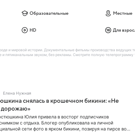
Образовательные
Местные
HD
Для взрос
рироде и мировой истории. Документальные фильмы производства ведущих 
е и пятиканальным звуком, без рекламы. Смотрите полную телепрограмму те
Елена Нужная
юшкина снялась в крошечном бикини: «Не
 дорожаю»
остюшкина Юлия привела в восторг подписчиков
снимком с отдыха. Блогер опубликовала на личной
циальной сети фото в ярком бикини, позируя на пирсе во
 в Турции,