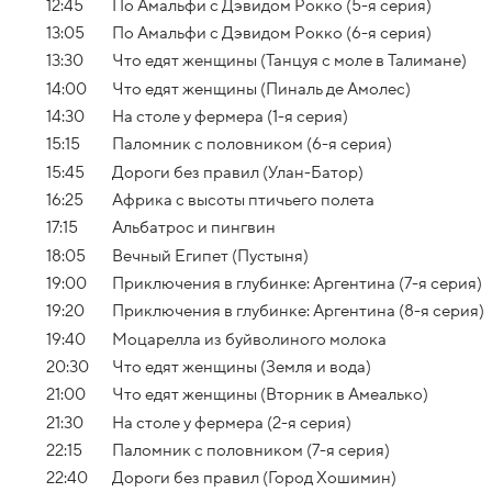
12:45
По Амальфи с Дэвидом Рокко (5-я серия)
13:05
По Амальфи с Дэвидом Рокко (6-я серия)
13:30
Что едят женщины (Танцуя с моле в Талимане)
14:00
Что едят женщины (Пиналь де Амолес)
14:30
На столе у фермера (1-я серия)
15:15
Паломник с половником (6-я серия)
15:45
Дороги без правил (Улан-Батор)
16:25
Африка с высоты птичьего полета
17:15
Альбатрос и пингвин
18:05
Вечный Египет (Пустыня)
19:00
Приключения в глубинке: Аргентина (7-я серия)
19:20
Приключения в глубинке: Аргентина (8-я серия)
19:40
Моцарелла из буйволиного молока
20:30
Что едят женщины (Земля и вода)
21:00
Что едят женщины (Вторник в Амеалько)
21:30
На столе у фермера (2-я серия)
22:15
Паломник с половником (7-я серия)
22:40
Дороги без правил (Город Хошимин)