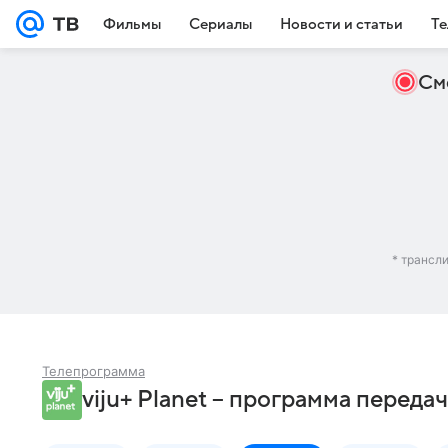
Фильмы
Сериалы
Новости и статьи
Те
См
* трансл
Телепрограмма
viju+ Planet – программа переда