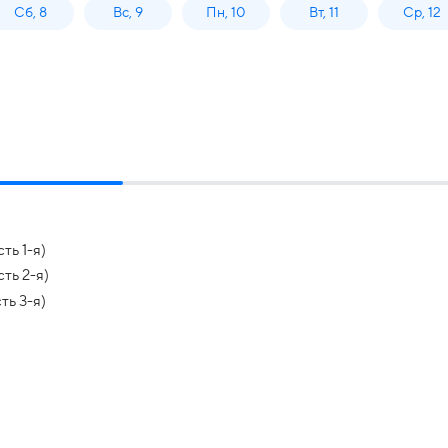
Сб, 8
Вс, 9
Пн, 10
Вт, 11
Ср, 12
ть 1-я)
ть 2-я)
ь 3-я)