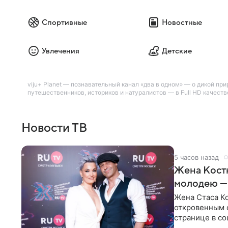
Спортивные
Новостные
Увлечения
Детские
viju+ Planet — познавательный канал «два в одном» — о дикой п
путешественников, историков и натуралистов — в Full HD качеств
Новости ТВ
5 часов назад
Жена Кост
молодею —
Жена Стаса К
откровенным 
странице в со
время отпуска