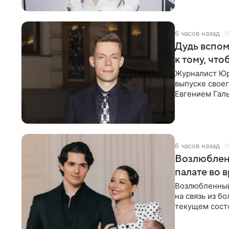
6 часов назад
Дудь вспом
к тому, чт
Журналист Юр
выпуске своег
Евгением Гал
бронхиальной
6 часов назад
Возлюблен
палате во 
Возлюбленный
на связь из б
текущем состо
химиотерапии 