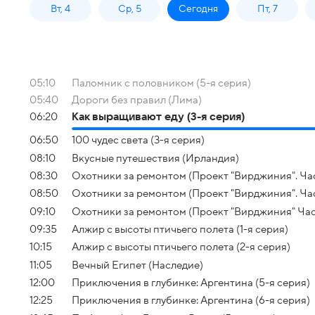
Вт, 4
Ср, 5
Сегодня
Пт, 7
05:10
Паломник с половником (5-я серия)
05:40
Дороги без правил (Лима)
06:20
Как выращивают еду (3-я серия)
06:50
100 чудес света (3-я серия)
08:10
Вкусные путешествия (Ирландия)
08:30
Охотники за ремонтом (Проект "Вирджиния". Час
08:50
Охотники за ремонтом (Проект "Вирджиния". Час
09:10
Охотники за ремонтом (Проект "Вирджиния" Част
09:35
Алжир с высоты птичьего полета (1-я серия)
10:15
Алжир с высоты птичьего полета (2-я серия)
11:05
Вечный Египет (Наследие)
12:00
Приключения в глубинке: Аргентина (5-я серия)
12:25
Приключения в глубинке: Аргентина (6-я серия)