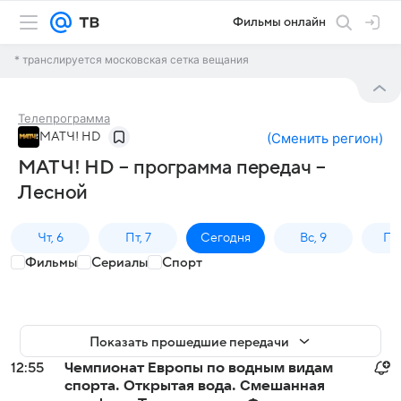
Фильмы онлайн
* транслируется московская сетка вещания
Телепрограмма
МАТЧ! HD
(
Сменить регион
)
МАТЧ! HD – программа передач –
Лесной
Чт, 6
Пт, 7
Сегодня
Вс, 9
Пн,
Фильмы
Сериалы
Спорт
Показать прошедшие передачи
12:55
Чемпионат Европы по водным видам
спорта. Открытая вода. Смешанная