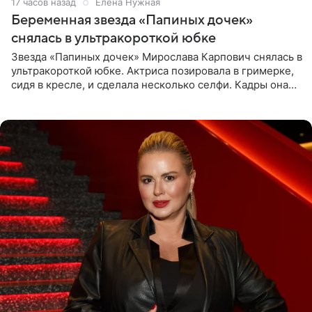
17 часов назад
Елена Нужная
Беременная звезда «Папиных дочек»
снялась в ультракороткой юбке
Звезда «Папиных дочек» Мирослава Карпович снялась в
ультракороткой юбке. Актриса позировала в гримерке,
сидя в кресле, и сделала несколько селфи. Кадры она
опубликовала на личной странице в социальной сети.