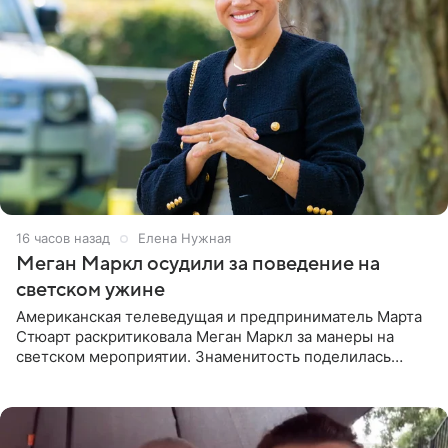
16 часов назад
Елена Нужная
Меган Маркл осудили за поведение на
светском ужине
Американская телеведущая и предприниматель Марта
Стюарт раскритиковала Меган Маркл за манеры на
светском мероприятии. Знаменитость поделилась
деталями личной встречи с герцогиней Сассекской,
пишет PageSix. По