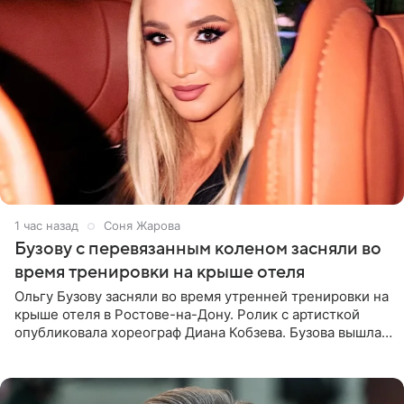
1 час назад
Соня Жарова
Бузову с перевязанным коленом засняли во
время тренировки на крыше отеля
Ольгу Бузову засняли во время утренней тренировки на
крыше отеля в Ростове-на-Дону. Ролик с артисткой
опубликовала хореограф Диана Кобзева. Бузова вышла
на занятие спортом в 32-градусную жару ранним утром,