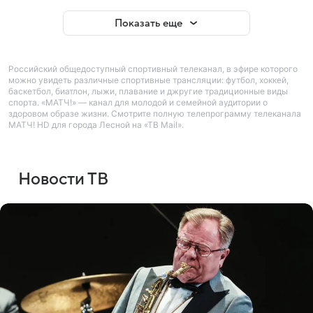
Показать еще
Российский общедоступный спортивный телеканал, в эфире которого
можно увидеть различные спортивные трансляции: футбол, хоккей,
баскетбол, биатлон, лыжи, плавание и джругие традиционные виды
спорта. «МАТЧ!» — канал для молодой и семейной аудитории о
здоровом образе жизни. Смотрите полную телепрограмму телеканала
МАТЧ! HD для города Лесной на «ТВ Mail».
Новости ТВ