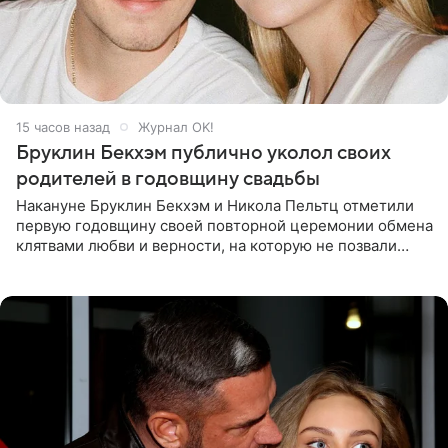
15 часов назад
Журнал OK!
Бруклин Бекхэм публично уколол своих
родителей в годовщину свадьбы
Накануне Бруклин Бекхэм и Никола Пельтц отметили
первую годовщину своей повторной церемонии обмена
клятвами любви и верности, на которую не позвали
никого из клана Бекхэм. По словам инсайдеров, пара
считает это