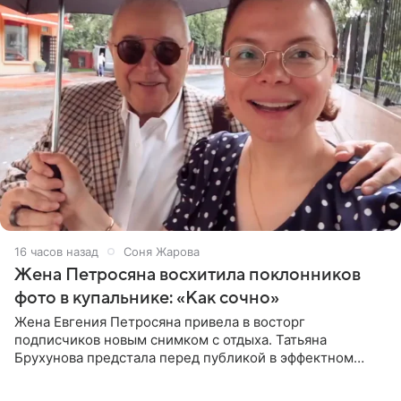
16 часов назад
Соня Жарова
Жена Петросяна восхитила поклонников
фото в купальнике: «Как сочно»
Жена Евгения Петросяна привела в восторг
подписчиков новым снимком с отдыха. Татьяна
Брухунова предстала перед публикой в эффектном
черно-сиреневом монокини, позируя прямо в бассейне.
«Ох, как сочно», «Татьяна,