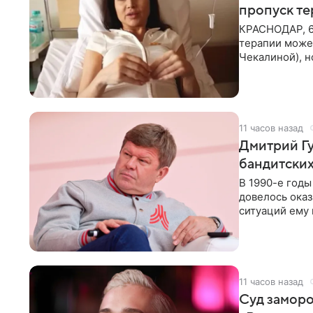
пропуск т
КРАСНОДАР, 6
терапии может
Чекалиной), 
здоровью не к
11 часов назад
Дмитрий Гу
бандитских
В 1990-е год
довелось оказ
ситуаций ему 
однако он
11 часов назад
Суд заморо