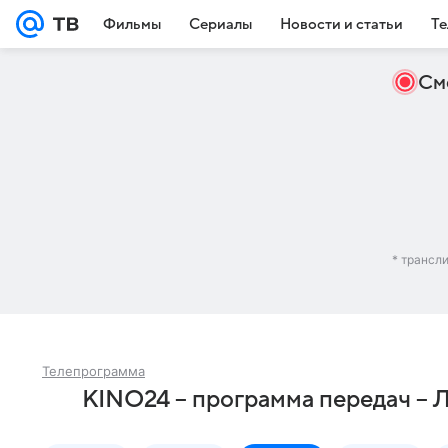
Фильмы
Сериалы
Новости и статьи
Те
См
* трансл
Телепрограмма
KINO24 – программа передач – 