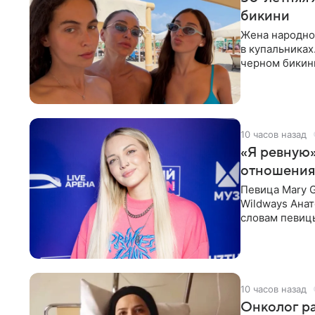
бикини
Жена народно
в купальниках
черном бикини
выбрала банд
10 часов назад
«Я ревную»
отношения
Певица Mary 
Wildways Анат
словам певицы
человека. Та
10 часов назад
Онколог ра