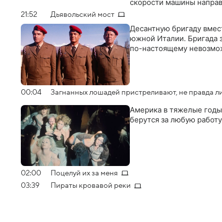
скорости машины направ
21:52
Дьявольский мост
Дecaнтную бригaду вмес
южной Итaлии. Бригaдa з
по-нacтоящeму нeвозмо
00:04
Загнанных лошадей пристреливают, не правда л
Америка в тяжелые годы
берутся за любую работу
02:00
Поцелуй их за меня
03:39
Пираты кровавой реки