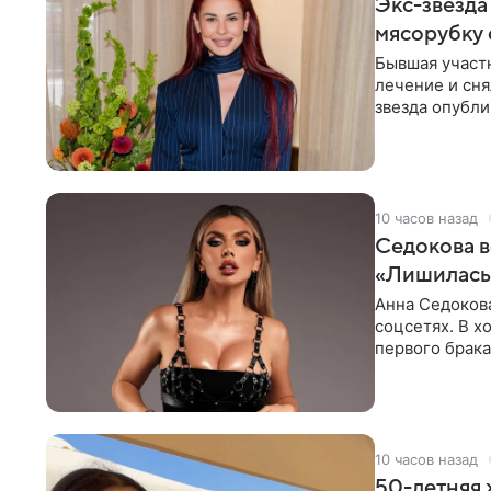
Экс-звезда
мясорубку 
Бывшая участ
лечение и сня
звезда опубли
процесс снят
10 часов назад
Седокова в
«Лишилась 
Анна Седокова
соцсетях. В х
первого брака
ответственнос
10 часов назад
50-летняя 