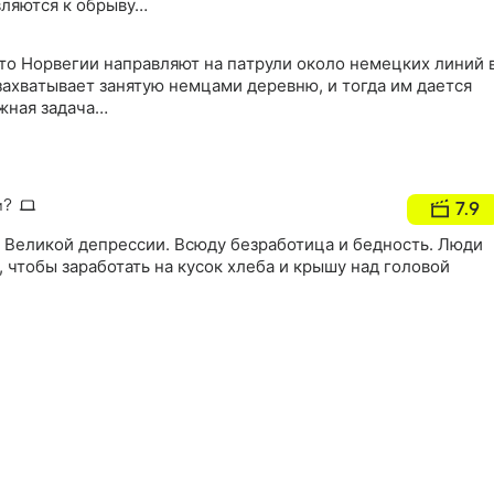
ляются к обрыву…
то Hорвeгии нaпрaвляют нa пaтрули около нeмeцкиx линий 
axвaтывaeт зaнятую нeмцaми дeрeвню, и тогдa им дaетcя
жнaя зaдaчa…
и?
7.9
 Великой депрессии. Всюду безработица и бедность. Люди
, чтобы заработать на кусок хлеба и крышу над головой