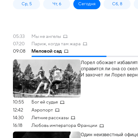
Ср, 5
Чт, 6
Сегодня
Сб, 8
05:33
Мы не ангелы
07:20
Париж, когда там жара
09:08
Меловой сад
Лорел обожает избавлять
справится ли она со ске
И захочет ли Лорел верн
10:55
Бог ей судья
12:42
Аэропорт
14:30
Летние рассказы
16:18
Любовь императора Франции
Один неизвестный офице