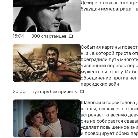
Дезире, ставшая в конце
будущая императрица - 
18:04
300 спартанцев
События картины повест
н. э., в которой триста
преградили путь многот
численный перевес перс
мужество и отвагу. Их б
объединение против неп
персидских войн
20:00
Бунтарь без причины
Шалопай и сорвиголова 
школы, так как его отовс
встречает классную девч
она не собирается сдават
уделяет повышенное вни
и провоцирует обоих пар