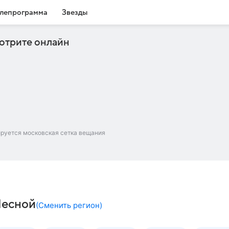
лепрограмма
Звезды
отрите онлайн
ируется московская сетка вещания
Лесной
(
Сменить регион
)