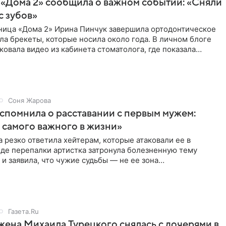
 «Дома 2» сообщила о важном событии: «Сняли
с зубов»
ница «Дома 2» Ирина Пинчук завершила ортодонтическое
ла брекеты, которые носила около года. В личном блоге
ковала видео из кабинета стоматолога, где показала
ия
Соня Жарова
спомнила о расставании с первым мужем:
самого важного в жизни»
 резко ответила хейтерам, которые атаковали ее в
оде перепалки артистка затронула болезненную тему
 и заявила, что чужие судьбы — не ее зона
ти. От Валентина
Газета.Ru
жена Михаила Турецкого снялась с дочерями в