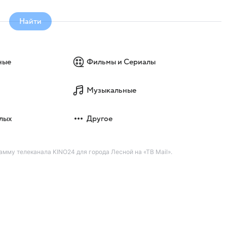
Найти
ные
Фильмы и Сериалы
Музыкальные
лых
Другое
мму телеканала KINO24 для города Лесной на «ТВ Mail».