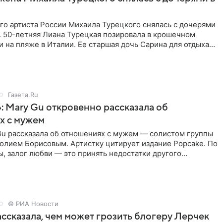
го артиста России Михаила Турецкого снялась с дочерями
. 50-летняя Лиана Турецкая позировала в крошечном
 на пляже в Италии. Ее старшая дочь Сарина для отдыха
о
Газета.Ru
: Mary Gu откровенно рассказала об
х с мужем
Gu рассказала об отношениях с мужем — солистом группы
олием Борисовым. Артистку цитирует издание Popcake. По
, залог любви — это принять недостатки другого
кже
© РИА Новости
ссказала, чем может грозить блогеру Лерчек