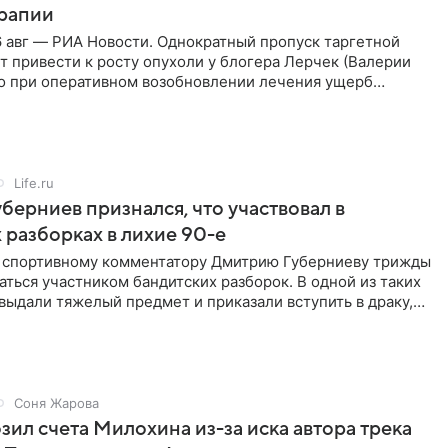
ерапии
 авг — РИА Новости. Однократный пропуск таргетной
 привести к росту опухоли у блогера Лерчек (Валерии
но при оперативном возобновлении лечения ущерб
ритичен,
Life.ru
берниев признался, что участвовал в
 разборках в лихие 90-е
ы спортивному комментатору Дмитрию Губерниеву трижды
аться участником бандитских разборок. В одной из таких
выдали тяжелый предмет и приказали вступить в драку,
Соня Жарова
зил счета Милохина из-за иска автора трека