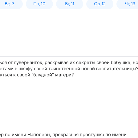
Вс, 9
Пн, 10
Вт, 11
Ср, 12
Чт, 13
ся от гувернанток, раскрывая их секреты своей бабушке, н
летами в шкафу своей таинственной новой воспитательницы
уться к своей "блудной" матери?
р по имени Наполеон, прекрасная простушка по имени