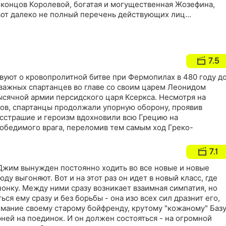
 концов Королевой, богатая и могущественная Жозефина,
вот далеко не полный перечень действующих лиц…
7.5
вуют о кровопролитной битве при Фермопилах в 480 году д
 отважных спартанцев во главе со своим царем Леонидом
ысячной армии персидского царя Ксеркса. Несмотря на
ов, спартанцы продолжали упорную оборону, проявив
есстрашие и героизм вдохновили всю Грецию на
обедимого врага, переломив тем самым ход Греко-
7.1
Джим вынужден постоянно ходить во все новые и новые
юду выгоняют. Вот и на этот раз он идет в новый класс, где
онку. Между ними сразу возникает взаимная симпатия, но
ься ему сразу и без борьбы - она изо всех сил дразнит его,
мание своему старому бойфренду, крутому "кожаному" Базу
ней на поединок. И он должен состояться - на огромной