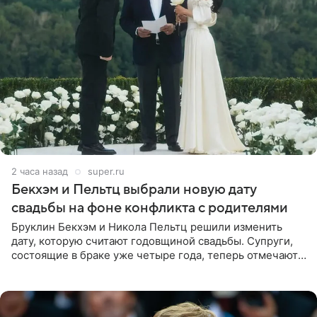
2 часа назад
super.ru
Бекхэм и Пельтц выбрали новую дату
свадьбы на фоне конфликта с родителями
Бруклин Бекхэм и Никола Пельтц решили изменить
дату, которую считают годовщиной свадьбы. Супруги,
состоящие в браке уже четыре года, теперь отмечают
не день своей роскошной свадьбы в апреле 2022-го, а
дату