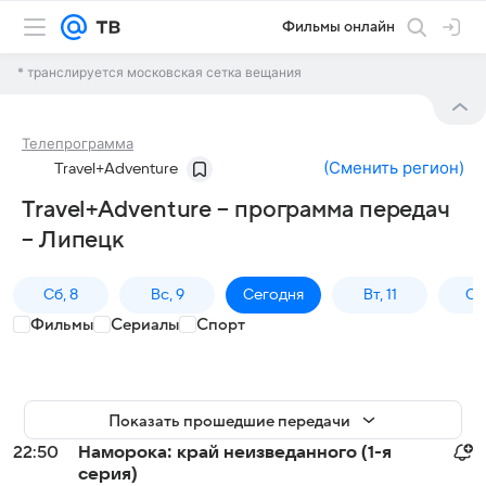
Фильмы онлайн
* транслируется московская сетка вещания
Телепрограмма
(
Сменить регион
)
Travel+Adventure
Travel+Adventure – программа передач
– Липецк
Сб, 8
Вс, 9
Сегодня
Вт, 11
Ср,
Фильмы
Сериалы
Спорт
Показать прошедшие передачи
22:50
Наморока: край неизведанного (1-я
серия)