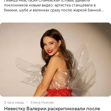
Певица Анастасия Сланевская (Слава) удивила
поклонников новым видео: артистка станцевала в
бикини, шубе и валенках сразу после жаркой банной
процедуры. Ролик знаменитость разместила на личной
странице в
3 часа назад
Елена Нужная
Невестку Валерии раскритиковали после