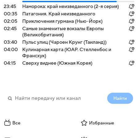
23:45
Наморока: край неизведанного (2-я серия)
00:35
Патагония. Край неизведанного
02:05
Приключения гурмана (Нью-Йорк)
02:45
Самые знаменитые вокзалы Европы
(Великобритания)
03:40
Пульс улиц (Чароен Крунг (Таиланд))
04:00
Кулинарная карта (ЮАР. Стелленбос и
Франсхук)
04:15
Сверху виднее (Южная Корея)
Найти
Все
Избранные