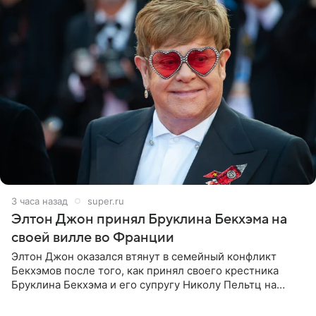
3 часа назад
super.ru
Элтон Джон принял Бруклина Бекхэма на
своей вилле во Франции
Элтон Джон оказался втянут в семейный конфликт
Бекхэмов после того, как принял своего крестника
Бруклина Бекхэма и его супругу Николу Пельтц на
своей вилле во Франции. Как сообщает
RadarOnline.com, встреча