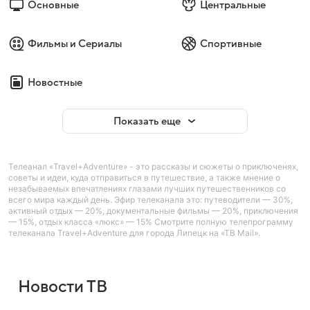
Основные
Центральные
Фильмы и Сериалы
Спортивные
Новостные
Показать еще
Телеанал «Travel+Adventure» - это рассказы и сюжеты о приключенях,
советы и идеи, куда отправиться в путешествие, а также мнение о
незабываемых впечатлениях глазами лучших путешественников со
всего мира каждый день. Эфир телеканала это: путеводители — 30%,
активный отдых — 20%, документальные фильмы — 20%, приключения
— 15%, отдых класса «люкс» — 15% Смотрите полную телепрограмму
телеканала Travel+Adventure для города Липецк на «ТВ Mail».
Новости ТВ