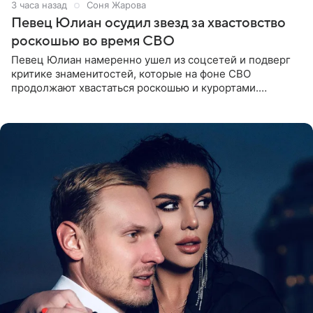
3 часа назад
Соня Жарова
Певец Юлиан осудил звезд за хвастовство
роскошью во время СВО
Певец Юлиан намеренно ушел из соцсетей и подверг
критике знаменитостей, которые на фоне СВО
продолжают хвастаться роскошью и курортами.
Заслуженный артист России признался, что устроил
себе настоящий «детокс» и