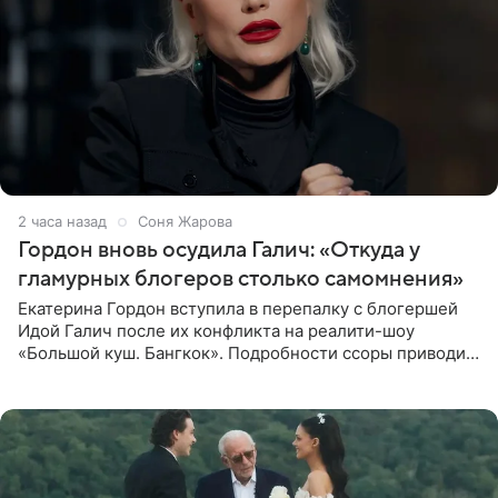
2 часа назад
Соня Жарова
Гордон вновь осудила Галич: «Откуда у
гламурных блогеров столько самомнения»
Екатерина Гордон вступила в перепалку с блогершей
Идой Галич после их конфликта на реалити-шоу
«Большой куш. Бангкок». Подробности ссоры приводит
«СтарХит». Гордон подчеркнула, что не намерена
прислушиваться к