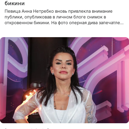
бикини
Певица Анна Нетребко вновь привлекла внимание
публики, опубликовав в личном блоге снимок в
откровенном бикини. На фото оперная дива запечатлена
в термальном источнике. В подписи артистка сообщила
поклонникам,