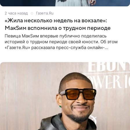
2 часа назад
Газета.Ru
«Жила несколько недель на вокзале»:
МакSим вспомнила о трудном периоде
Певица МакSим впервые публично поделилась
историей о трудном периоде своей юности. Об этом
«Газете.Ru» рассказала пресс-служба онлайн-
кинотеатра START, который совместно с VK Добром и
МАЕР запустил социальный