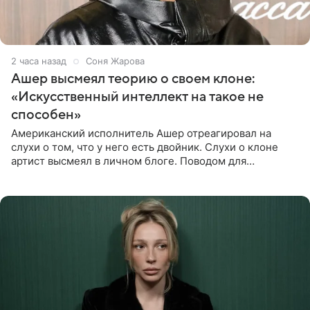
2 часа назад
Соня Жарова
Ашер высмеял теорию о своем клоне:
«Искусственный интеллект на такое не
способен»
Американский исполнитель Ашер отреагировал на
слухи о том, что у него есть двойник. Слухи о клоне
артист высмеял в личном блоге. Поводом для
обсуждений стали два концерта в Нью-Джерси,
которые 47-летний певец