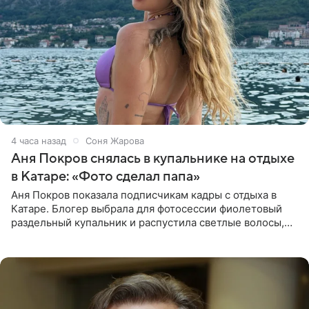
4 часа назад
Соня Жарова
Аня Покров снялась в купальнике на отдыхе
в Катаре: «Фото сделал папа»
Аня Покров показала подписчикам кадры с отдыха в
Катаре. Блогер выбрала для фотосессии фиолетовый
раздельный купальник и распустила светлые волосы,
уложив их мягкими волнами. На снимках она
запечатлена на фоне