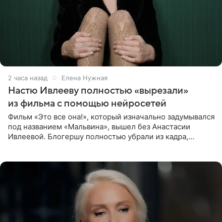
2 часа назад
Елена Нужная
Настю Ивлееву полностью «вырезали»
из фильма с помощью нейросетей
Фильм «Это все она!», который изначально задумывался
под названием «Мальвина», вышел без Анастасии
Ивлеевой. Блогершу полностью убрали из кадра,
заменив ее лицо с помощью нейросетей. Об этом
сообщает