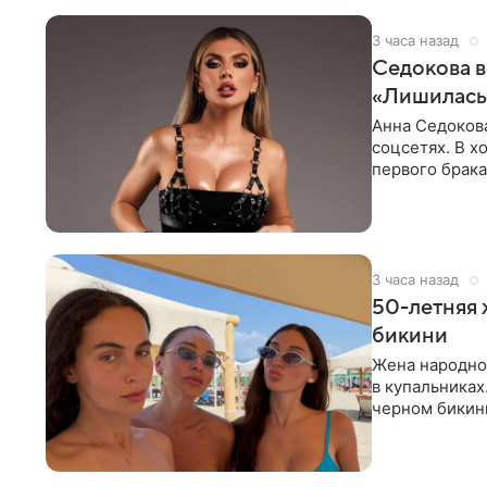
3 часа назад
Седокова в
«Лишилась 
Анна Седокова
соцсетях. В х
первого брака
ответственнос
3 часа назад
50-летняя 
бикини
Жена народно
в купальниках
черном бикини
выбрала банд