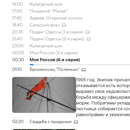
16:00
Культурный шок
17:00
Позывной "Малая"
17:45
Авдеев. Открытый космос
18:40
Сельский врач
20:35
Подвиг Одессы (1-я серия)
21:40
Подвиг Одессы (2-я серия)
23:00
Культурный шок
00:05
Моя Россия (3-я серия)
00:30
Моя Россия (4-я серия)
01:10
Броненосец "Потемкин"
1905 год. Экипаж прича
отказывается есть испор
выразил свое недовольст
борьба между офицерами
моряк. Побратимы уклады
лестнице собирается со
равноправию и уважению
прибывает армейский от
02:20
Свадьба с приданым