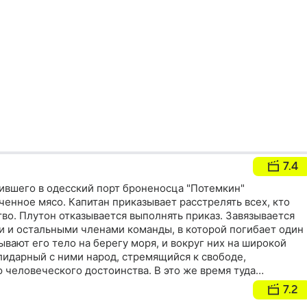
7.4
лившего в одесский порт броненосца "Потемкин"
ченное мясо. Капитан приказывает расстрелять всех, кто
во. Плутон отказывается выполнять приказ. Завязывается
 и остальными членами команды, в которой погибает один
вают его тело на берегу моря, и вокруг них на широкой
лидарный с ними народ, стремящийся к свободе,
 человеческого достоинства. В это же время туда
ряд и открывает стрельбу прямо в людей
7.2