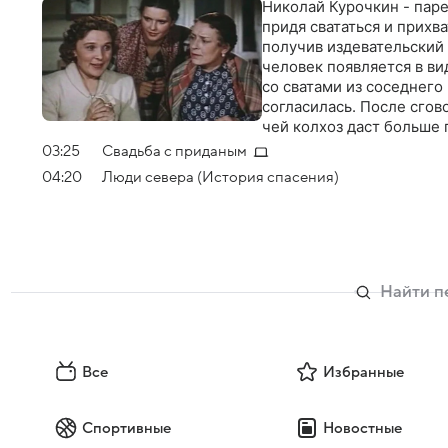
Николай Курочкин - паре
придя свататься и прихв
получив издевательский 
человек появляется в ви
со сватами из соседнего
согласилась. После сгов
чей колхоз даст больше 
03:25
Свадьба с приданым
04:20
Люди севера (История спасения)
Все
Избранные
Спортивные
Новостные