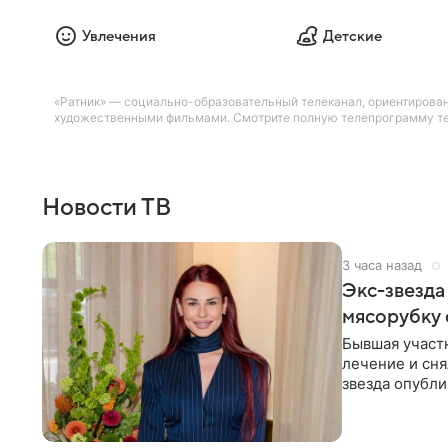
Увлечения
Детские
«Ратник» — социально-образовательный телеканал, ориентирова
художественными фильмами. Смотрите полную телепрограмму теле
Новости ТВ
3 часа назад
Экс-звезда
мясорубку 
Бывшая участ
лечение и сня
звезда опубли
процесс снят