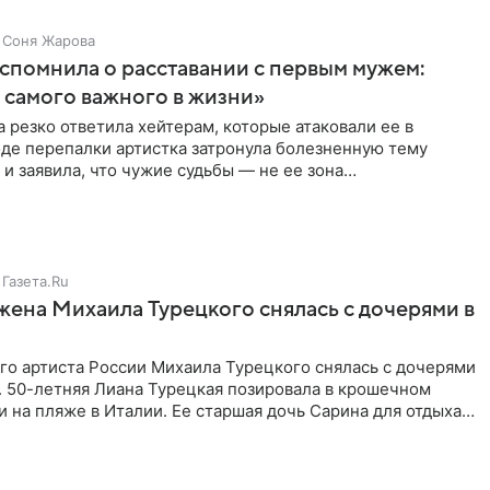
Соня Жарова
спомнила о расставании с первым мужем:
самого важного в жизни»
 резко ответила хейтерам, которые атаковали ее в
оде перепалки артистка затронула болезненную тему
 и заявила, что чужие судьбы — не ее зона
ти. От Валентина
Газета.Ru
жена Михаила Турецкого снялась с дочерями в
го артиста России Михаила Турецкого снялась с дочерями
. 50-летняя Лиана Турецкая позировала в крошечном
 на пляже в Италии. Ее старшая дочь Сарина для отдыха
о