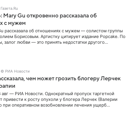
Газета.Ru
: Mary Gu откровенно рассказала об
х с мужем
Gu рассказала об отношениях с мужем — солистом группы
олием Борисовым. Артистку цитирует издание Popcake. По
, залог любви — это принять недостатки другого
кже
© РИА Новости
ссказала, чем может грозить блогеру Лерчек
ерапии
 авг — РИА Новости. Однократный пропуск таргетной
 привести к росту опухоли у блогера Лерчек (Валерии
но при оперативном возобновлении лечения ущерб
ритичен,