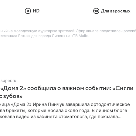
HD
Для взрослых
нный на молодежную аудиторию зрителей. Эфир канала представлен росси
канала Ратник для города Липецк на «ТВ Mail».
super.ru
 «Дома 2» сообщила о важном событии: «Сняли
с зубов»
ница «Дома 2» Ирина Пинчук завершила ортодонтическое
ла брекеты, которые носила около года. В личном блоге
ковала видео из кабинета стоматолога, где показала
ия