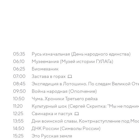
05:35
Русь изначальная (День народного единства)
06:10
Музеемания (Музей истории ГУЛАГа)
06:25
Биомеханик
07:00
Застава в горах
08:45
Экспедиция в Лотошино. По следам Великой От
09:50
Война народная (Ополчение)
10:50
Чума. Хроники Третьего рейха
11:20
Культурный шок (Сергей Скрипка: "Мы не подниме
12:25
Свинарка и пастух
13:55
Дни воинской славы. Контрнаступление под Мо
14:50
ДНК России (Символы России)
15:25
Это Русская земля