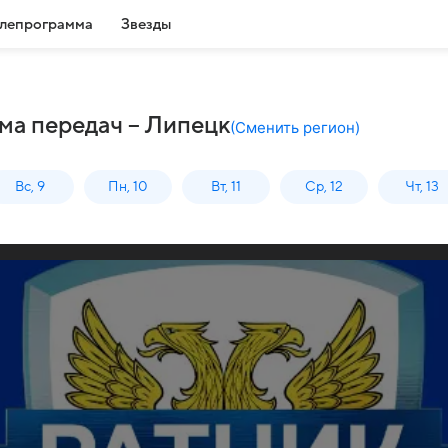
лепрограмма
Звезды
ма передач – Липецк
(
Сменить регион
)
Вс, 9
Пн, 10
Вт, 11
Ср, 12
Чт, 13