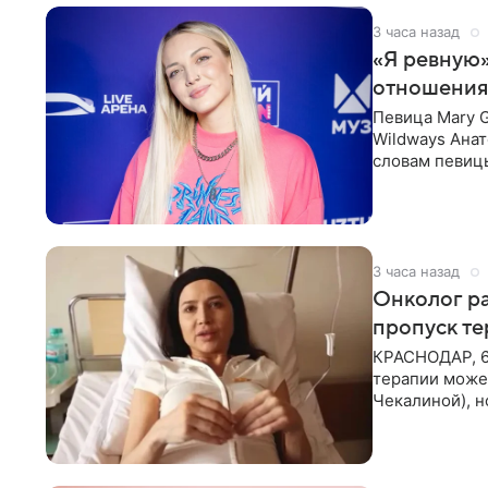
3 часа назад
«Я ревную»
отношения
Певица Mary 
Wildways Анат
словам певицы
человека. Та
3 часа назад
Онколог ра
пропуск т
КРАСНОДАР, 6
терапии может
Чекалиной), 
здоровью не к