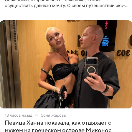
осуществить давнюю мечту. О своем путешествии экс-
солистка «Блестящих» рассказала поклонникам на
личной странице в социальной
13 часов назад
Соня Жарова
Певица Ханна показала, как отдыхает с
мужем на греческом острове Миконос