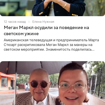
12 часов назад
Елена Нужная
Меган Маркл осудили за поведение на
светском ужине
Американская телеведущая и предприниматель Марта
Стюарт раскритиковала Меган Маркл за манеры на
светском мероприятии. Знаменитость поделилась
деталями личной встречи с герцогиней Сассекской,
пишет PageSix. По