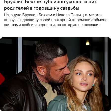
Бруклин Бекхэм публично уколол своих
родителей в годовщину свадьбы
Накануне Бруклин Бекхэм и Никола Пельтц отметили
первую годовщину своей повторной церемонии обмена
клятвами любви и верности, на которую не позвали
никого из клана Бекхэм. По словам инсайдеров, пара
считает это