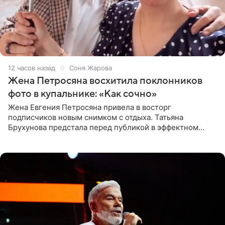
12 часов назад
Соня Жарова
Жена Петросяна восхитила поклонников
фото в купальнике: «Как сочно»
Жена Евгения Петросяна привела в восторг
подписчиков новым снимком с отдыха. Татьяна
Брухунова предстала перед публикой в эффектном
черно-сиреневом монокини, позируя прямо в бассейне.
«Ох, как сочно», «Татьяна,