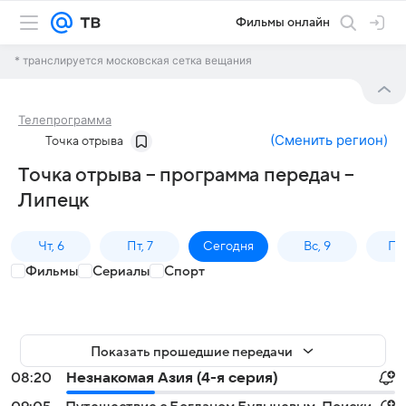
Фильмы онлайн
* транслируется московская сетка вещания
Телепрограмма
(
Сменить регион
)
Точка отрыва
Точка отрыва – программа передач –
Липецк
Чт, 6
Пт, 7
Сегодня
Вс, 9
Пн,
Фильмы
Сериалы
Спорт
Показать прошедшие передачи
08:20
Незнакомая Азия (4-я серия)