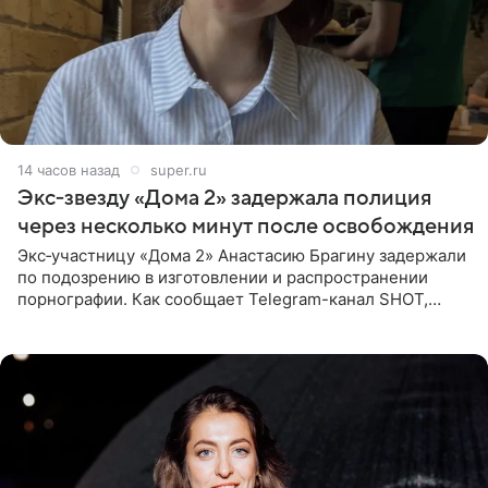
14 часов назад
super.ru
Экс‑звезду «Дома 2» задержала полиция
через несколько минут после освобождения
Экс‑участницу «Дома 2» Анастасию Брагину задержали
по подозрению в изготовлении и распространении
порнографии. Как сообщает Telegram-канал SHOT,
девушка может оказаться в СИЗО. Следствие
ходатайствует об