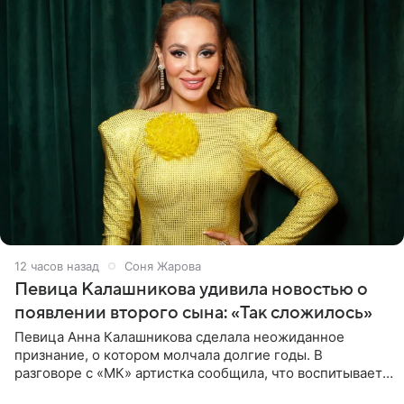
12 часов назад
Соня Жарова
Певица Калашникова удивила новостью о
появлении второго сына: «Так сложилось»
Певица Анна Калашникова сделала неожиданное
признание, о котором молчала долгие годы. В
разговоре с «МК» артистка сообщила, что воспитывает
не одного, а сразу двух сыновей. «На самом деле я