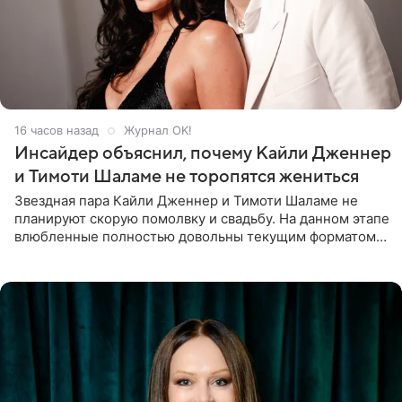
16 часов назад
Журнал OK!
Инсайдер объяснил, почему Кайли Дженнер
и Тимоти Шаламе не торопятся жениться
Звездная пара Кайли Дженнер и Тимоти Шаламе не
планируют скорую помолвку и свадьбу. На данном этапе
влюбленные полностью довольны текущим форматом
своих отношений и сознательно не хотят торопить
события. Сейчас