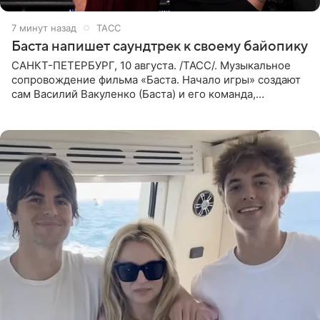
7 минут назад
ТАСС
Баста напишет саундтрек к своему байопику
САНКТ-ПЕТЕРБУРГ, 10 августа. /ТАСС/. Музыкальное
сопровождение фильма «Баста. Начало игры» создают
сам Василий Вакуленко (Баста) и его команда,
композитором картины выступил рэпер QП (Вадим
Карпенко). Об этом