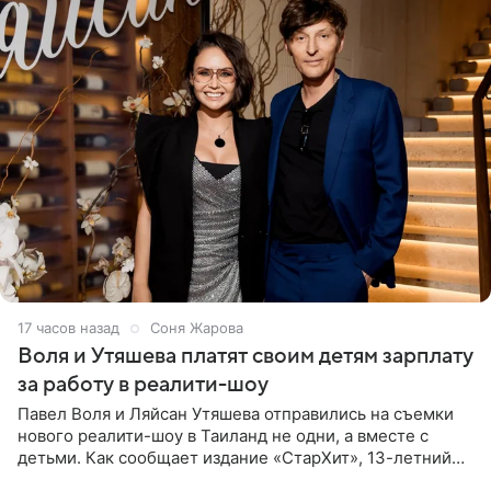
17 часов назад
Соня Жарова
Воля и Утяшева платят своим детям зарплату
за работу в реалити-шоу
Павел Воля и Ляйсан Утяшева отправились на съемки
нового реалити-шоу в Таиланд не одни, а вместе с
детьми. Как сообщает издание «СтарХит», 13-летний
Роберт и 11-летняя София не просто сопровождают