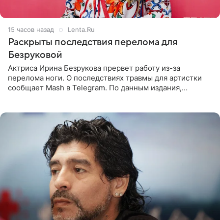
15 часов назад
Lenta.Ru
Раскрыты последствия перелома для
Безруковой
Актриса Ирина Безрукова прервет работу из-за
перелома ноги. О последствиях травмы для артистки
сообщает Mash в Telegram. По данным издания,
Безрукова пропустит 15 спектаклей — восемь показов
«Женитьбы Фигаро»,