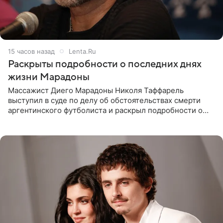
15 часов назад
Lenta.Ru
Раскрыты подробности о последних днях
жизни Марадоны
Массажист Диего Марадоны Николя Таффарель
выступил в суде по делу об обстоятельствах смерти
аргентинского футболиста и раскрыл подробности о
последних днях его жизни. Его слова приводит AFP. На
заседании