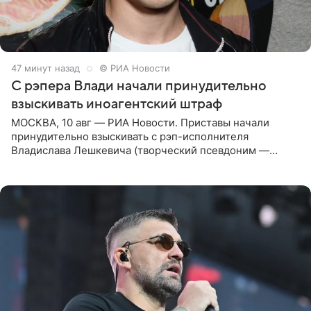
47 минут назад
© РИА Новости
С рэпера Влади начали принудительно
взыскивать иноагентский штраф
МОСКВА, 10 авг — РИА Новости. Приставы начали
принудительно взыскивать с рэп-исполнителя
Владислава Лешкевича (творческий псевдоним —
Влади; признан иноагентом в РФ) штраф за нарушение
порядка деятельности