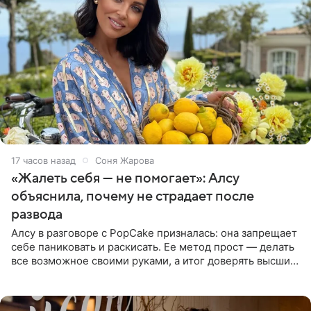
17 часов назад
Соня Жарова
«Жалеть себя — не помогает»: Алсу
объяснила, почему не страдает после
развода
Алсу в разговоре с PopCake призналась: она запрещает
себе паниковать и раскисать. Ее метод прост — делать
все возможное своими руками, а итог доверять высшим
силам. Певица утверждает, что истерики и потеря