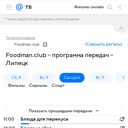
Фильмы онлайн
* транслируется московская сетка вещания
Телепрограмма
(
Сменить регион
)
Foodman.club
Foodman.club – программа передач –
Липецк
Сб, 8
Вс, 9
Сегодня
Вт, 11
Ср,
Фильмы
Сериалы
Спорт
Показать прошедшие передачи
11:00
Блюда для перекуса