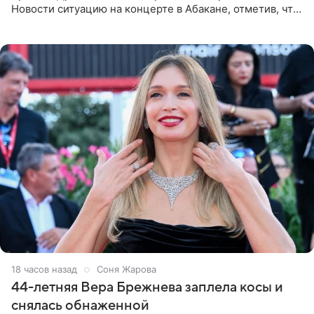
Новости ситуацию на концерте в Абакане, отметив, что
во время исполнения песни «Братья-славяне» он
обменивался
18 часов назад
Соня Жарова
44-летняя Вера Брежнева заплела косы и
снялась обнаженной