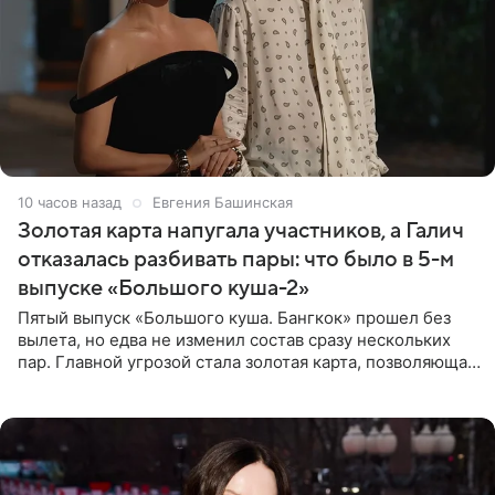
10 часов назад
Евгения Башинская
Золотая карта напугала участников, а Галич
отказалась разбивать пары: что было в 5-м
выпуске «Большого куша-2»
Пятый выпуск «Большого куша. Бангкок» прошел без
вылета, но едва не изменил состав сразу нескольких
пар. Главной угрозой стала золотая карта, позволяющая
разлучить один из дуэтов и поменять участников
местами.