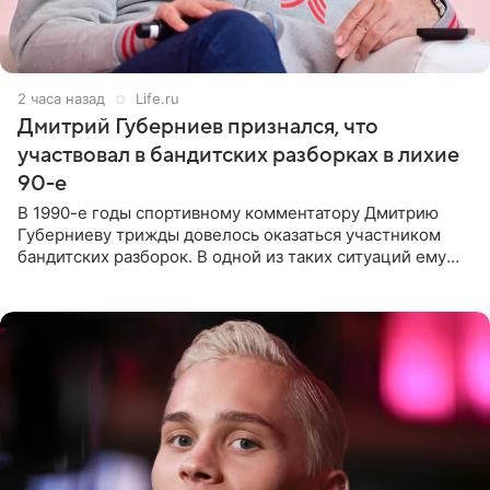
2 часа назад
Life.ru
Дмитрий Губерниев признался, что
участвовал в бандитских разборках в лихие
90-е
В 1990-е годы спортивному комментатору Дмитрию
Губерниеву трижды довелось оказаться участником
бандитских разборок. В одной из таких ситуаций ему
выдали тяжелый предмет и приказали вступить в драку,
однако он