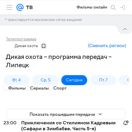
Фильмы онлайн
* транслируется московская сетка вещания
Телепрограмма
(
Сменить регион
)
Дикая охота
Дикая охота – программа передач –
Липецк
Вт, 4
Ср, 5
Сегодня
Пт, 7
Сб
Фильмы
Сериалы
Спорт
Показать прошедшие передачи
23:00
Приключения со Стилияном Кадревым
(Сафари в Зимбабве. Часть 5-я)