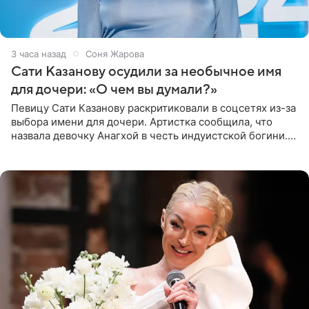
3 часа назад
Соня Жарова
Сати Казанову осудили за необычное имя
для дочери: «О чем вы думали?»
Певицу Сати Казанову раскритиковали в соцсетях из-за
выбора имени для дочери. Артистка сообщила, что
назвала девочку Анагхой в честь индуистской богини.
При этом исполнительница скрывала это имя от
поклонников