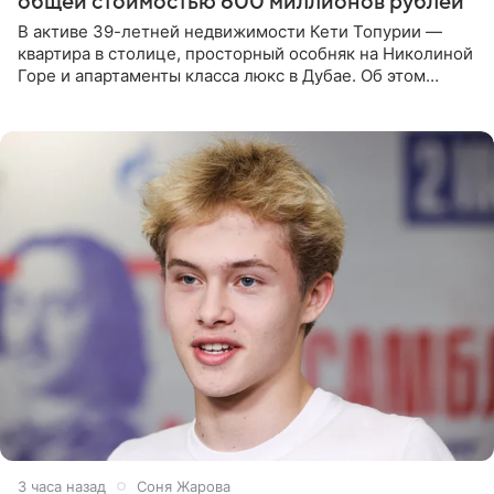
общей стоимостью 600 миллионов рублей
В активе 39-летней недвижимости Кети Топурии —
квартира в столице, просторный особняк на Николиной
Горе и апартаменты класса люкс в Дубае. Об этом
сообщает Telegram-канал «Звездач» в рубрике «По
домам». По
3 часа назад
Соня Жарова