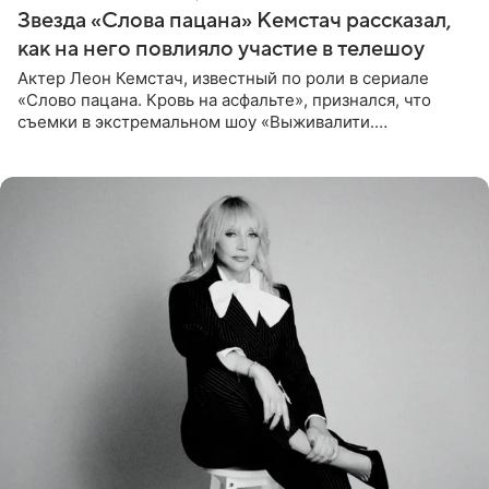
Звезда «Слова пацана» Кемстач рассказал,
как на него повлияло участие в телешоу
Актер Леон Кемстач, известный по роли в сериале
«Слово пацана. Кровь на асфальте», признался, что
съемки в экстремальном шоу «Выживалити.
Наследники» кардинально повлияли на его образ жизни.
Подробностями он