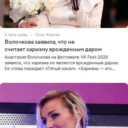
4 часа назад
Соня Жарова
Волочкова заявила, что не
считает харизму врожденным даром
Анастасия Волочкова на фестивале VK Fest-2026
заявила, что харизма не является врожденным даром.
Ее слова передает «Пятый канал». «Харизма — это
отчасти все-таки приобретенное качество, а не
врожденное, потому