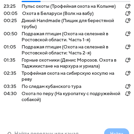
23:25
Пульс охоты (Трофейная охота на Колыме)
00:05
Охота в Беларуси (Волк на вабу)
00:25
Дикий Handmade (Пищик для берестяной
трубы)
00:50
Подражая птицам (Охота на селезней в
Ростовской области. Часть 1-я)
01:05
Подражая птицам (Охота на селезней в
Ростовской области: Часть 2-я)
01:35
Горные охотники (Денис Морозов. Охота в
Таджикистане на мархура и уриала)
02:35
Трофейная охота на сибирскую косулю на
реву
03:35
По следам кубанского тура
04:30
Охота по перу (На куропатку с подружейной
собакой)
Найти