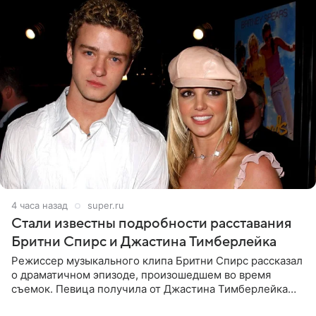
4 часа назад
super.ru
Стали известны подробности расставания
Бритни Спирс и Джастина Тимберлейка
Режиссер музыкального клипа Бритни Спирс рассказал
о драматичном эпизоде, произошедшем во время
съемок. Певица получила от Джастина Тимберлейка
сообщение о расставании прямо на площадке. По