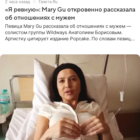
2 часа назад
Газета.Ru
«Я ревную»: Mary Gu откровенно рассказала
об отношениях с мужем
Певица Mary Gu рассказала об отношениях с мужем —
солистом группы Wildways Анатолием Борисовым.
Артистку цитирует издание Popcake. По словам певицы,
залог любви — это принять недостатки другого
человека. Также