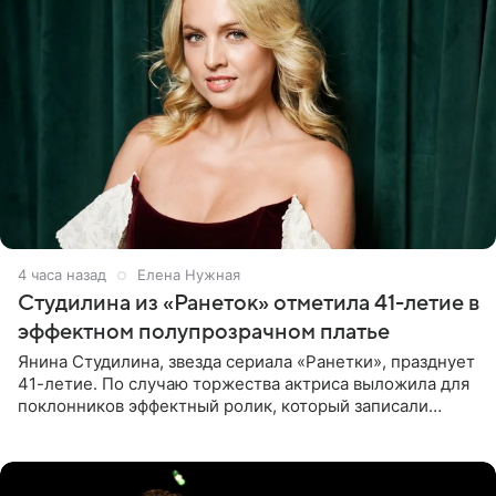
4 часа назад
Елена Нужная
Студилина из «Ранеток» отметила 41-летие в
эффектном полупрозрачном платье
Янина Студилина, звезда сериала «Ранетки», празднует
41-летие. По случаю торжества актриса выложила для
поклонников эффектный ролик, который записали
прошлой ночью. В кадре артистка предстала в
вечернем