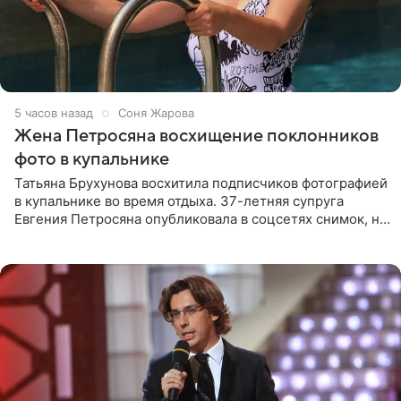
5 часов назад
Соня Жарова
Жена Петросяна восхищение поклонников
фото в купальнике
Татьяна Брухунова восхитила подписчиков фотографией
в купальнике во время отдыха. 37-летняя супруга
Евгения Петросяна опубликовала в соцсетях снимок, на
котором позирует у бассейна в белоснежном монокини
с