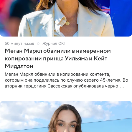
50 минут назад
Журнал OK!
Меган Маркл обвинили в намеренном
копировании принца Уильяма и Кейт
Миддлтон
Меган Маркл обвинили в копировании контента,
которым она поделилась по случаю своего 45-летия. Во
вторник герцогиня Сассекская опубликовала черно-
белую фотографию, на которой она прыгает в бассейн с
воздушными