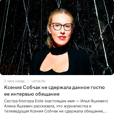
2 часа назад
Lenta.Ru
Ксения Собчак не сдержала данное гостю
ее интервью обещание
Сестра блогера Exile (настоящее имя — Илья Яцкевич)
Алина Яцкевич рассказала, что журналистка и
телеведущая Ксения Собчак не сдержала обещание,