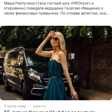
Маша Распутина стала гостьей шоу «PROпуск» и
откровенно поведала ведущему Георгию Иващенко о
своих финансовых привычках. По словам артистки, она
давно перестала следить за тратами и может позволить
себе жить,
9 часов назад
super.ru