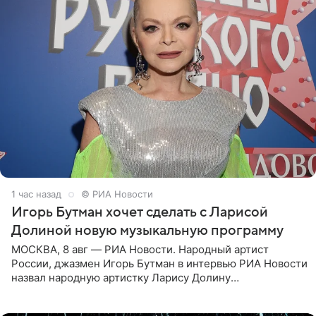
1 час назад
© РИА Новости
Игорь Бутман хочет сделать с Ларисой
Долиной новую музыкальную программу
МОСКВА, 8 авг — РИА Новости. Народный артист
России, джазмен Игорь Бутман в интервью РИА Новости
назвал народную артистку Ларису Долину
великолепной певицей и рассказал о желании сделать с
ней новую совместную