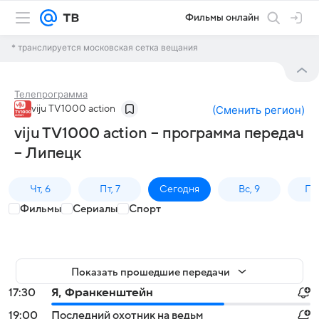
Фильмы онлайн
* транслируется московская сетка вещания
Телепрограмма
viju TV1000 action
(
Сменить регион
)
viju TV1000 action – программа передач
– Липецк
Чт, 6
Пт, 7
Сегодня
Вс, 9
Пн,
Фильмы
Сериалы
Спорт
Показать прошедшие передачи
17:30
Я, Франкенштейн
19:00
Последний охотник на ведьм