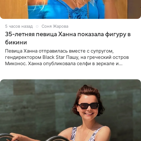
5 часов назад
Соня Жарова
35-летняя певица Ханна показала фигуру в
бикини
Певица Ханна отправилась вместе с супругом,
гендиректором Black Star Пашу, на греческий остров
Миконос. Ханна опубликовала селфи в зеркале и
призналась, что сейчас особенно довольна собой. По
словам певицы, она