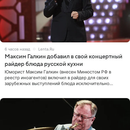
6 часов назад
Lenta.Ru
Максим Галкин добавил в свой концертный
райдер блюда русской кухни
Юморист Максим Галкин (внесен Минюстом РФ в
реестр иноагентов) включил в райдер для своих
зарубежных выступлений блюда исключительно
русской кухни. Об этом сообщает РИА Новости.
Согласно документу, в гримерную