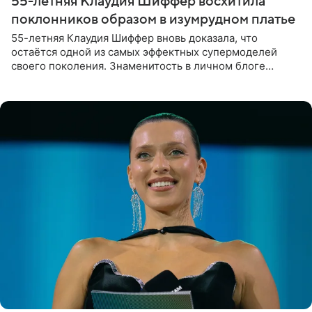
55-летняя Клаудия Шиффер восхитила
поклонников образом в изумрудном платье
55-летняя Клаудия Шиффер вновь доказала, что
остаётся одной из самых эффектных супермоделей
своего поколения. Знаменитость в личном блоге
поделилась фотографиями с недавней свадьбы, где
появилась в роли гостьи,