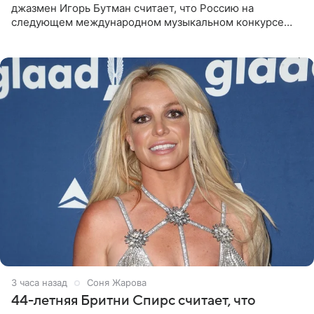
джазмен Игорь Бутман считает, что Россию на
следующем международном музыкальном конкурсе
«Интервидение» могла бы представить молодая певица
Варвара Убель, так
3 часа назад
Соня Жарова
44-летняя Бритни Спирс считает, что