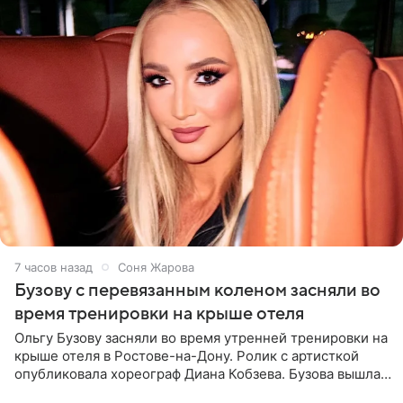
7 часов назад
Соня Жарова
Бузову с перевязанным коленом засняли во
время тренировки на крыше отеля
Ольгу Бузову засняли во время утренней тренировки на
крыше отеля в Ростове-на-Дону. Ролик с артисткой
опубликовала хореограф Диана Кобзева. Бузова вышла
на занятие спортом в 32-градусную жару ранним утром,