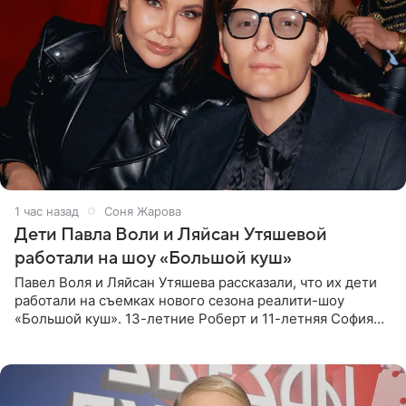
1 час назад
Соня Жарова
Дети Павла Воли и Ляйсан Утяшевой
работали на шоу «Большой куш»
Павел Воля и Ляйсан Утяшева рассказали, что их дети
работали на съемках нового сезона реалити-шоу
«Большой куш». 13-летние Роберт и 11-летняя София
отправились вместе с родителями в Таиланд и успели
поработать