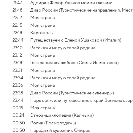
21:47
Адмирал Федор Ушаков моими глазами
21:48
Диво России (Туристические направления. Мест
22:12
Моя страна
22:15
Моя страна
22:18
Каргополь
22:44
Путешествуем с Еленой Ушаковой (Италия)
23:10
Расскажи миру о своей родине
23:12
Моя страна
23:18
Безграничная любовь (Семья Ишматовых)
23:31
Моя страна
23:34
Расскажи миру о своей родине
23:36
Моя страна
23:38
Диво России (Туристические сувениры)
23:44
Норд вояж или путешествие в край Великих озер
00:19
Моя страна
00:24
Этноэнциклопедия (Калмыки)
00:50
Ролик (Росмолодежь)
00:50
Народный художник Очиров