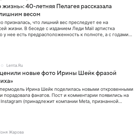
 жизнь»: 40-летняя Пелагея рассказала
 лишним весом
о призналась, что лишний вес преследует ее на
ей жизни. В беседе с изданием Леди Mail артистка
то у нее есть предрасположенность к полноте, а с годами
 в форме
Lenta.Ru
оценили новые фото Ирины Шейк фразой
ниха»
упермодель Ирина Шейк поделилась новыми откровенными
 и порадовала фанатов. Пост и комментарии появились на
 Instagram (принадлежит компании Meta, признанной
ой
Соня Жарова