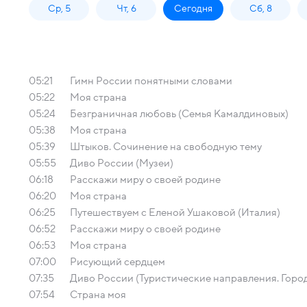
Ср, 5
Чт, 6
Сегодня
Сб, 8
05:21
Гимн России понятными словами
05:22
Моя страна
05:24
Безграничная любовь (Семья Камалдиновых)
05:38
Моя страна
05:39
Штыков. Сочинение на свободную тему
05:55
Диво России (Музеи)
06:18
Расскажи миру о своей родине
06:20
Моя страна
06:25
Путешествуем с Еленой Ушаковой (Италия)
06:52
Расскажи миру о своей родине
06:53
Моя страна
07:00
Рисующий сердцем
07:35
Диво России (Туристические направления. Горо
07:54
Страна моя