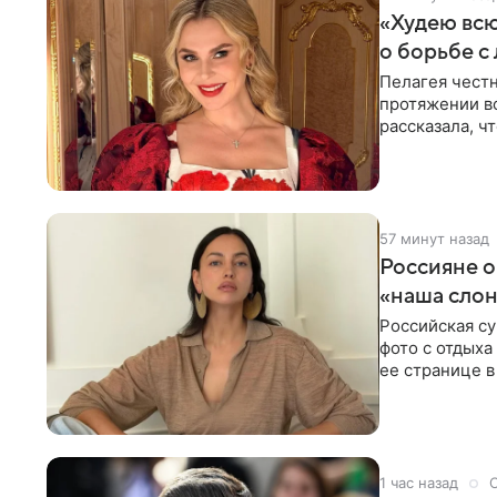
«Худею всю
о борьбе с
Пелагея честн
протяжении вс
рассказала, ч
держать себя
57 минут назад
Россияне 
«наша сло
Российская с
фото с отдыха
ее странице в
экстремистск
1 час назад