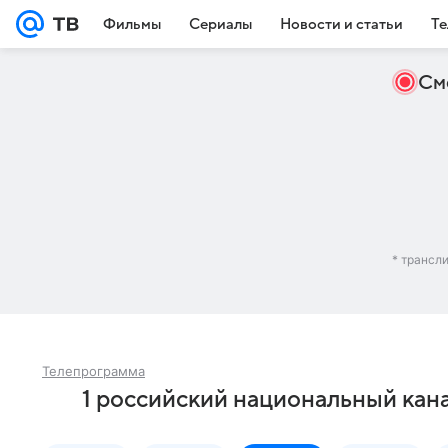
Фильмы
Сериалы
Новости и статьи
Те
См
* трансл
Телепрограмма
1 российский национальный кана