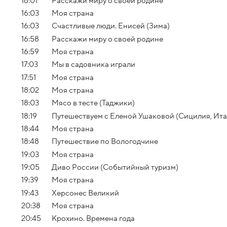
16:01
Расскажи миру о своей родине
16:03
Моя страна
16:03
Счастливые люди. Енисей (Зима)
16:58
Расскажи миру о своей родине
16:59
Моя страна
17:03
Мы в садовника играли
17:51
Моя страна
18:02
Моя страна
18:03
Мясо в тесте (Таджики)
18:19
Путешествуем с Еленой Ушаковой (Сицилия, Ита
18:44
Моя страна
18:48
Путешествие по Вологодчине
19:03
Моя страна
19:05
Диво России (Событийный туризм)
19:39
Моя страна
19:43
Херсонес Великий
20:38
Моя страна
20:45
Крохино. Времена года