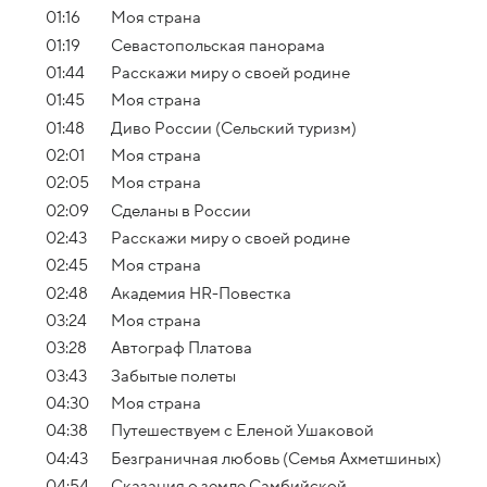
01:16
Моя страна
01:19
Севастопольская панорама
01:44
Расскажи миру о своей родине
01:45
Моя страна
01:48
Диво России (Сельский туризм)
02:01
Моя страна
02:05
Моя страна
02:09
Сделаны в России
02:43
Расскажи миру о своей родине
02:45
Моя страна
02:48
Академия HR-Повестка
03:24
Моя страна
03:28
Автограф Платова
03:43
Забытые полеты
04:30
Моя страна
04:38
Путешествуем с Еленой Ушаковой
04:43
Безграничная любовь (Семья Ахметшиных)
04:54
Сказания о земле Самбийской