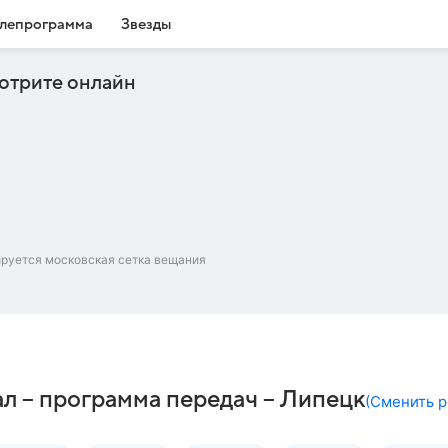
лепрограмма
Звезды
отрите онлайн
ируется московская сетка вещания
л – программа передач – Липецк
(
Сменить р