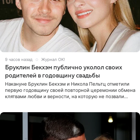
9 часов назад
Журнал OK!
Бруклин Бекхэм публично уколол своих
родителей в годовщину свадьбы
Накануне Бруклин Бекхэм и Никола Пельтц отметили
первую годовщину своей повторной церемонии обмена
клятвами любви и верности, на которую не позвали
никого из клана Бекхэм. По словам инсайдеров, пара
считает это