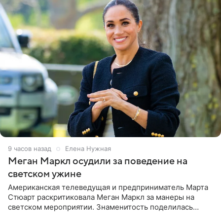
9 часов назад
Елена Нужная
Меган Маркл осудили за поведение на
светском ужине
Американская телеведущая и предприниматель Марта
Стюарт раскритиковала Меган Маркл за манеры на
светском мероприятии. Знаменитость поделилась
деталями личной встречи с герцогиней Сассекской,