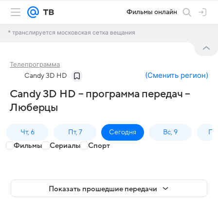
Фильмы онлайн
* транслируется московская сетка вещания
Телепрограмма
(
Сменить регион
)
Candy 3D HD
Candy 3D HD – программа передач –
Люберцы
Чт, 6
Пт, 7
Сегодня
Вс, 9
Пн,
Фильмы
Сериалы
Спорт
Показать прошедшие передачи