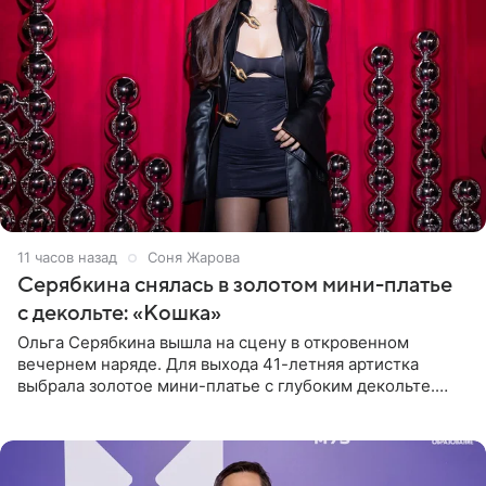
11 часов назад
Соня Жарова
Серябкина снялась в золотом мини-платье
с декольте: «Кошка»
Ольга Серябкина вышла на сцену в откровенном
вечернем наряде. Для выхода 41-летняя артистка
выбрала золотое мини-платье с глубоким декольте.
Дополнением к образу стали бежевые мюли. Стилисты
выпрямили волосы