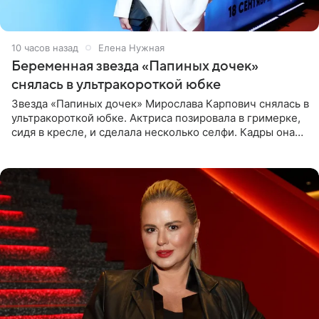
10 часов назад
Елена Нужная
Беременная звезда «Папиных дочек»
снялась в ультракороткой юбке
Звезда «Папиных дочек» Мирослава Карпович снялась в
ультракороткой юбке. Актриса позировала в гримерке,
сидя в кресле, и сделала несколько селфи. Кадры она
опубликовала на личной странице в социальной сети.