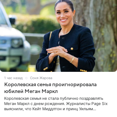
1 час назад
Соня Жарова
Королевская семья проигнорировала
юбилей Меган Маркл
Королевская семья не стала публично поздравлять
Меган Маркл с днем рождения. Журналисты Page Six
выяснили, что Кейт Миддлтон и принц Уильям
проигнорировали эту дату в своих соцсетях. По словам