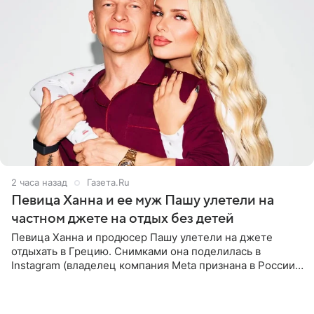
2 часа назад
Газета.Ru
Певица Ханна и ее муж Пашу улетели на
частном джете на отдых без детей
Певица Ханна и продюсер Пашу улетели на джете
отдыхать в Грецию. Снимками она поделилась в
Instagram (владелец компания Meta признана в России
экстремистской и запрещена). Ханна и Пашу показали
серию снимков,