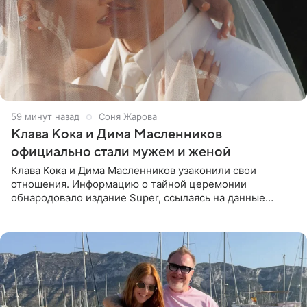
1 час назад
Соня Жарова
Клава Кока и Дима Масленников
официально стали мужем и женой
Клава Кока и Дима Масленников узаконили свои
отношения. Информацию о тайной церемонии
обнародовало издание Super, ссылаясь на данные
инсайдеров. Торжество прошло в узком кругу, без
присутствия широкой публики и