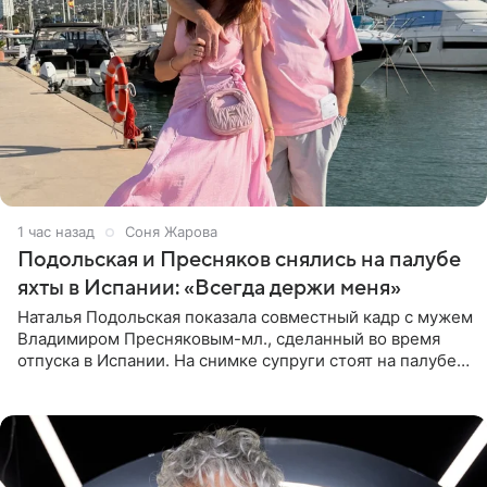
1 час назад
Соня Жарова
Подольская и Пресняков снялись на палубе
яхты в Испании: «Всегда держи меня»
Наталья Подольская показала совместный кадр с мужем
Владимиром Пресняковым-мл., сделанный во время
отпуска в Испании. На снимке супруги стоят на палубе
яхты в лучах закатного солнца. Подольская выбрала
слитный