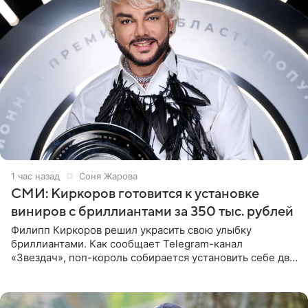
1 час назад
Соня Жарова
СМИ: Киркоров готовится к установке
виниров с бриллиантами за 350 тыс. рублей
Филипп Киркоров решил украсить свою улыбку
бриллиантами. Как сообщает Telegram-канал
«Звездач», поп-король собирается установить себе два
винира с драгоценной огранкой. Сумма, которую артист
готов выложить за