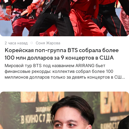
2 часа назад
Соня Жарова
Корейская поп-группа BTS собрала более
100 млн долларов за 9 концертов в США
Мировой тур BTS под названием ARIRANG бьет
финансовые рекорды: коллектив собрал более 100
миллионов долларов только за девять концертов в США.
Как сообщает Pop Core, это один из самых
стремительных результатов