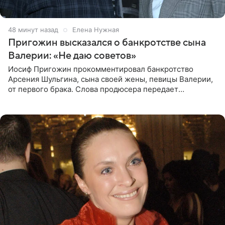
49 минут назад
Елена Нужная
Пригожин высказался о банкротстве сына
Валерии: «Не даю советов»
Иосиф Пригожин прокомментировал банкротство
Арсения Шульгина, сына своей жены, певицы Валерии,
от первого брака. Слова продюсера передает
«СтарХит». Пригожин признался, что не лезет в дела
взрослых детей, и