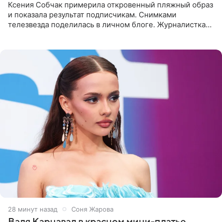
Ксения Собчак примерила откровенный пляжный образ
и показала результат подписчикам. Снимками
телезвезда поделилась в личном блоге. Журналистка
сейчас отдыхает за рубежом. На свежем кадре Собчак
запечатлена в
29 минут назад
Соня Жарова
Валя Карнавал в красном мини-платье