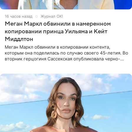
16 часов назад
Журнал OK!
Меган Маркл обвинили в намеренном
копировании принца Уильяма и Кейт
Миддлтон
Меган Маркл обвинили в копировании контента,
которым она поделилась по случаю своего 45-летия. Во
вторник герцогиня Сассекская опубликовала черно-
белую фотографию, на которой она прыгает в бассейн с
воздушными