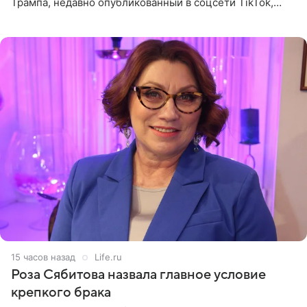
Трампа, недавно опубликованный в соцсети TikTok,
остался без звуковой дорожки в виде песни August
(«Август») американской
15 часов назад
Life.ru
Роза Сябитова назвала главное условие
крепкого брака