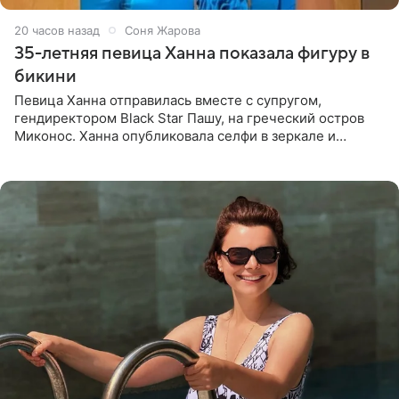
20 часов назад
Соня Жарова
35-летняя певица Ханна показала фигуру в
бикини
Певица Ханна отправилась вместе с супругом,
гендиректором Black Star Пашу, на греческий остров
Миконос. Ханна опубликовала селфи в зеркале и
призналась, что сейчас особенно довольна собой. По
словам певицы, она