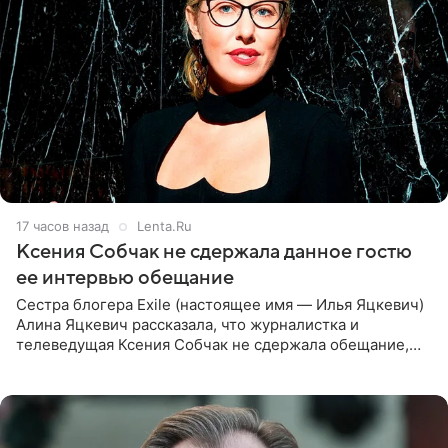
17 часов назад
Lenta.Ru
Ксения Собчак не сдержала данное гостю
ее интервью обещание
Сестра блогера Exile (настоящее имя — Илья Яцкевич)
Алина Яцкевич рассказала, что журналистка и
телеведущая Ксения Собчак не сдержала обещание,
которое дала ему во время интервью с ним. Об этом она
заявила в