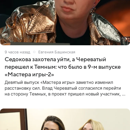
9 часов назад
Евгения Башинская
Седокова захотела уйти, а Череватый
перешел к Темным: что было в 9-м выпуске
«Мастера игры-2»
Девятый выпуск «Мастера игры» заметно изменил
расстановку сил. Влад Череватый согласился перейти
на сторону Темных, в проект пришел новый участник, а
Курбан Омаров и Анна Седокова оказались под таким
давлением.