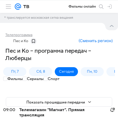
Фильмы онлайн
* транслируется московская сетка вещания
Телепрограмма
(
Сменить регион
)
Пес и Ко
Пес и Ко – программа передач –
Люберцы
Пт, 7
Сб, 8
Сегодня
Пн, 10
Вт,
Фильмы
Сериалы
Спорт
Показать прошедшие передачи
09:00
Телемагазин "Магнат". Прямая
трансляция