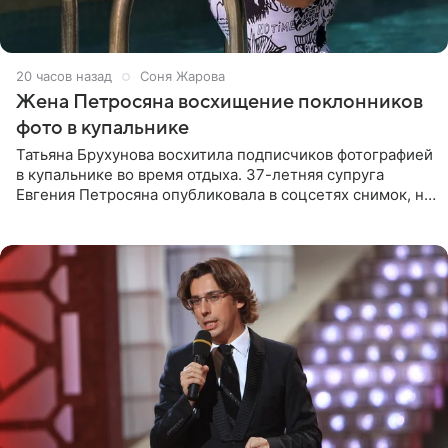
20 часов назад
Соня Жарова
Жена Петросяна восхищение поклонников
фото в купальнике
Татьяна Брухунова восхитила подписчиков фотографией
в купальнике во время отдыха. 37-летняя супруга
Евгения Петросяна опубликовала в соцсетях снимок, на
котором позирует у бассейна в белоснежном монокини
с