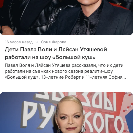
16 часов назад
Соня Жарова
Дети Павла Воли и Ляйсан Утяшевой
работали на шоу «Большой куш»
Павел Воля и Ляйсан Утяшева рассказали, что их дети
работали на съемках нового сезона реалити-шоу
«Большой куш». 13-летние Роберт и 11-летняя София
отправились вместе с родителями в Таиланд и успели
поработать