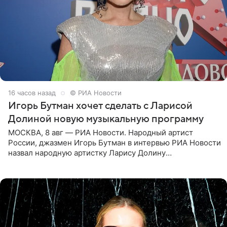
16 часов назад
© РИА Новости
Игорь Бутман хочет сделать с Ларисой
Долиной новую музыкальную программу
МОСКВА, 8 авг — РИА Новости. Народный артист
России, джазмен Игорь Бутман в интервью РИА Новости
назвал народную артистку Ларису Долину
великолепной певицей и рассказал о желании сделать с
ней новую совместную