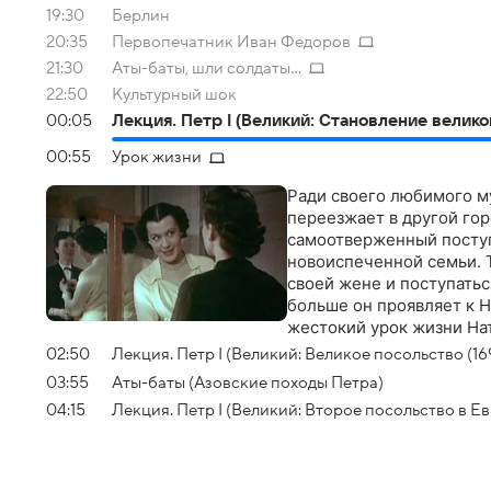
19:30
Берлин
20:35
Первопечатник Иван Федоров
21:30
Аты-баты, шли солдаты...
22:50
Культурный шок
00:05
Лекция. Петр I (Великий: Становление великой
00:55
Урок жизни
Ради своего любимого му
переезжает в другой гор
самоотверженный поступ
новоиспеченной семьи. Т
своей жене и поступатьс
больше он проявляет к 
жестокий урок жизни Нат
02:50
Лекция. Петр I (Великий: Великое посольство (169
03:55
Аты-баты (Азовские походы Петра)
04:15
Лекция. Петр I (Великий: Второе посольство в Евро