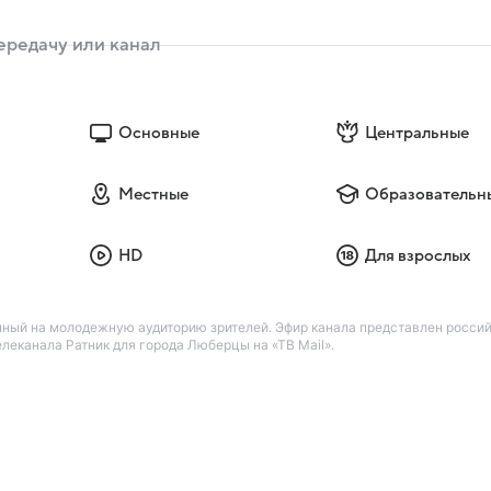
Основные
Центральные
Местные
Образовательн
HD
Для взрослых
нный на молодежную аудиторию зрителей. Эфир канала представлен росси
еканала Ратник для города Люберцы на «ТВ Mail».