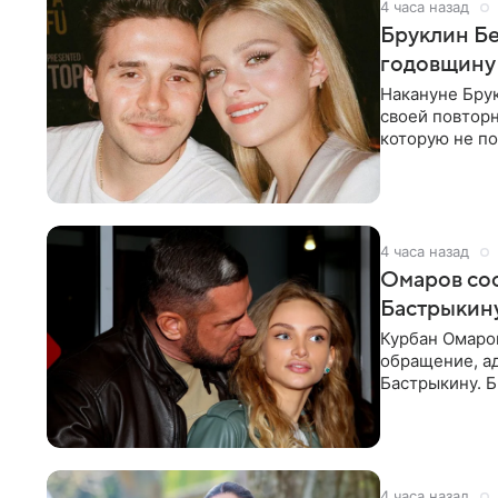
4 часа назад
Бруклин Бе
годовщину
Накануне Бру
своей повтор
которую не по
считает это
4 часа назад
Омаров соо
Бастрыкину
Курбан Омаро
обращение, а
Бастрыкину. 
в личном блог
4 часа назад