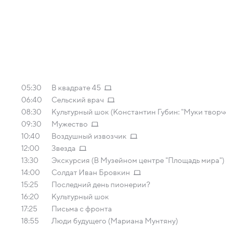
05:30
В квадрате 45
06:40
Сельский врач
08:30
Культурный шок (Константин Губин: "Муки творч
09:30
Мужество
10:40
Воздушный извозчик
12:00
Звезда
13:30
Экскурсия (В Музейном центре "Площадь мира")
14:00
Солдат Иван Бровкин
15:25
Последний день пионерии?
16:20
Культурный шок
17:25
Письма с фронта
18:55
Люди будущего (Мариана Мунтяну)