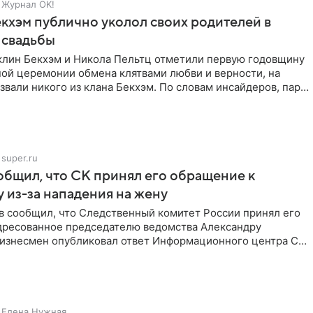
Журнал OK!
кхэм публично уколол своих родителей в
 свадьбы
клин Бекхэм и Никола Пельтц отметили первую годовщину
ной церемонии обмена клятвами любви и верности, на
звали никого из клана Бекхэм. По словам инсайдеров, пара
super.ru
бщил, что СК принял его обращение к
 из-за нападения на жену
в сообщил, что Следственный комитет России принял его
дресованное председателю ведомства Александру
Бизнесмен опубликовал ответ Информационного центра СК
е. В
Елена Нужная