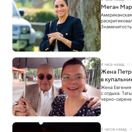
Меган Марк
Американская
раскритикова
Знаменитость
Сассекской, п
4 часа назад
Жена Петр
в купальни
Жена Евгения
с отдыха. Тат
черно-сиренев
«Татьяна,
5 часов назад