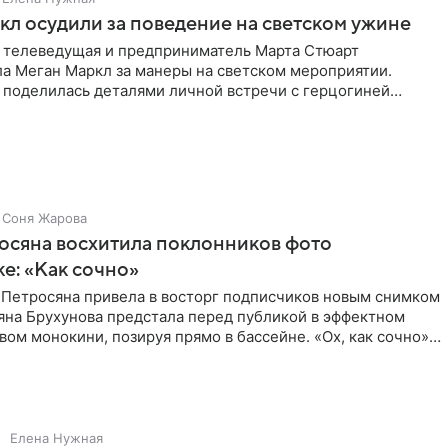
л осудили за поведение на светском ужине
 телеведущая и предприниматель Марта Стюарт
ла Меган Маркл за манеры на светском мероприятии.
 поделилась деталями личной встречи с герцогиней
ишет PageSix. По
Соня Жарова
осяна восхитила поклонников фото
ке: «Как сочно»
 Петросяна привела в восторг подписчиков новым снимком
ьяна Брухунова предстала перед публикой в эффектном
ом монокини, позируя прямо в бассейне. «Ох, как сочно»,
Елена Нужная