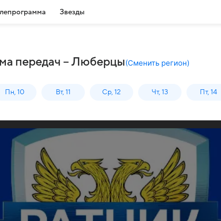
лепрограмма
Звезды
мма передач – Люберцы
(
Сменить регион
)
Пн, 10
Вт, 11
Ср, 12
Чт, 13
Пт, 14