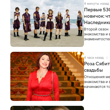
4 минуты назад
Первые 530
новичок: ч
Наследник
Второй сезон 
знакомства и 
знаменитостей
несколько дне
4 часа назад
Роза Сябит
свадьбы
Отношения ме
знакомства и 
начинаются то
многого,