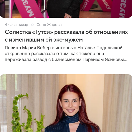
4 часа назад
Соня Жарова
Солистка «Тутси» рассказала об отношениях
с изменившим ей экс-мужем
Певица Мария Вебер в интервью Наталье Подольской
откровенно рассказала о том, как тяжело она
переживала развод с бизнесменом Парвизом Ясиновым.
Артистка призналась, что измена бывшего супруга стала
для нее