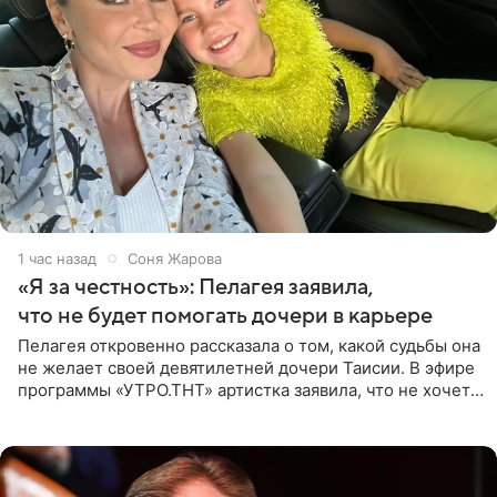
1 час назад
Соня Жарова
«Я за честность»: Пелагея заявила,
что не будет помогать дочери в карьере
Пелагея откровенно рассказала о том, какой судьбы она
не желает своей девятилетней дочери Таисии. В эфире
программы «УТРО.ТНТ» артистка заявила, что не хочет
для наследницы карьеры исполнительницы. Пелагея