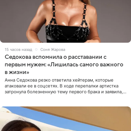
15 часов назад
Соня Жарова
Седокова вспомнила о расставании с
первым мужем: «Лишилась самого важного
в жизни»
Анна Седокова резко ответила хейтерам, которые
атаковали ее в соцсетях. В ходе перепалки артистка
затронула болезненную тему первого брака и заявила,
что чужие судьбы — не ее зона ответственности. От
Валентина