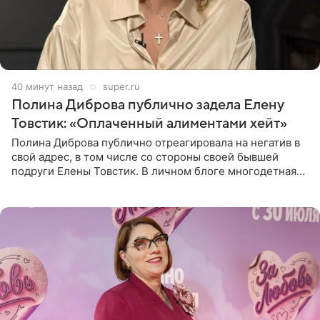
41 минуту назад
super.ru
Полина Диброва публично задела Елену
Товстик: «Оплаченный алиментами хейт»
Полина Диброва публично отреагировала на негатив в
свой адрес, в том числе со стороны своей бывшей
подруги Елены Товстик. В личном блоге многодетная
мама дала понять, что считает экс‑супругу Романа
Товстика