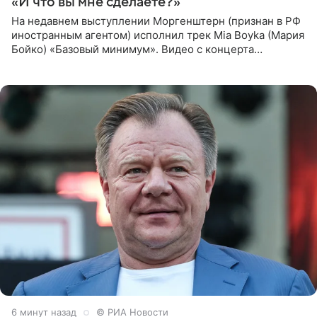
«И что вы мне сделаете?»
На недавнем выступлении Моргенштерн (признан в РФ
иностранным агентом) исполнил трек Mia Boyka (Мария
Бойко) «Базовый минимум». Видео с концерта
опубликовала Алена Жигалова в своем Telegram-
канале. «Доброе утро
7 минут назад
© РИА Новости