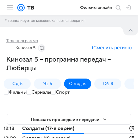
Фильмы онлайн
* транслируется московская сетка вещания
Телепрограмма
(
Сменить регион
)
Кинозал 5
Кинозал 5 – программа передач –
Люберцы
Ср, 5
Чт, 6
Сегодня
Сб, 8
Вс
Фильмы
Сериалы
Спорт
Показать прошедшие передачи
12:18
Солдаты (17-я серия)