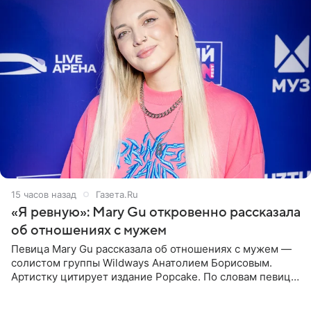
15 часов назад
Газета.Ru
«Я ревную»: Mary Gu откровенно рассказала
об отношениях с мужем
Певица Mary Gu рассказала об отношениях с мужем —
солистом группы Wildways Анатолием Борисовым.
Артистку цитирует издание Popcake. По словам певицы,
залог любви — это принять недостатки другого
человека. Также